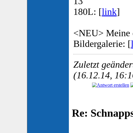
13
180L: [
link
]
<NEU> Meine e
Bildergalerie: [
Zuletzt geände
(16.12.14, 16:1
Re: Schnapp