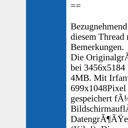
==
Bezugnehmend a
diesem Thread 
Bemerkungen.
Die Originalgr
bei 3456x5184 
4MB. Mit Irfan
699x1048Pixel
gespeichert fÃ
Bildschirmaufl
DatengrÃ¶ÃŸe