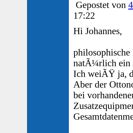
Gepostet von
4
17:22
Hi Johannes,
philosophische
natÃ¼rlich ein 
Ich weiÃŸ ja, d
Aber der Ottono
bei vorhanden
Zusatzequipmen
Gesamtdatenme