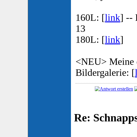
160L: [
link
] --
13
180L: [
link
]
<NEU> Meine e
Bildergalerie: [
Re: Schnapp