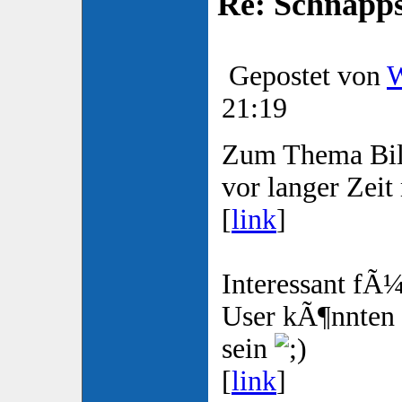
Re: Schnapp
Gepostet von
W
21:19
Zum Thema Bil
vor langer Zeit
[
link
]
Interessant fÃ¼
User kÃ¶nnten 
sein
[
link
]