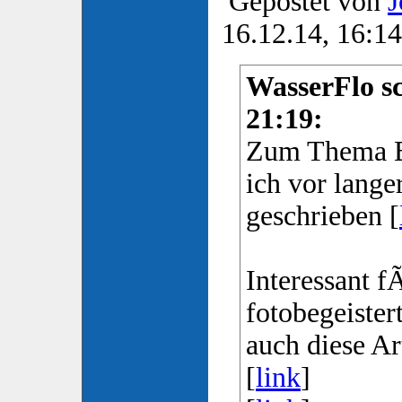
Gepostet von
J
16.12.14, 16:14
WasserFlo sc
21:19:
Zum Thema B
ich vor lange
geschrieben [
Interessant f
fotobegeiste
auch diese Ar
[
link
]