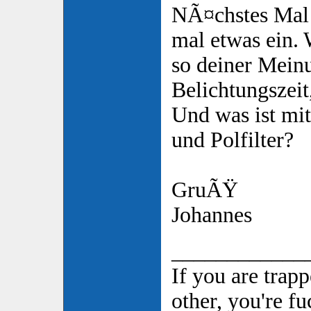
NÃ¤chstes Mal 
mal etwas ein.
so deiner Mein
Belichtungszei
Und was ist mit
und Polfilter?
GruÃŸ
Johannes
____________
If you are trap
other, you're f