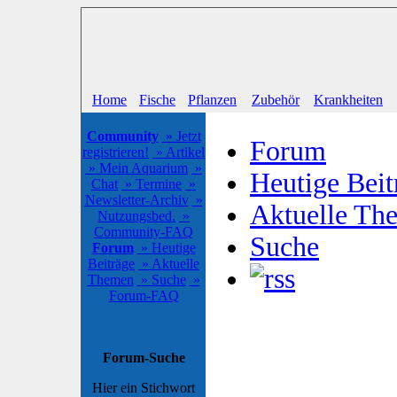
Home
Fische
Pflanzen
Zubehör
Krankheiten
Community
» Jetzt
Forum
registrieren!
» Artikel
» Mein Aquarium
»
Heutige Beit
Chat
» Termine
»
Newsletter-Archiv
»
Aktuelle Th
Nutzungsbed.
»
Community-FAQ
Suche
Forum
» Heutige
Beiträge
» Aktuelle
Themen
» Suche
»
Forum-FAQ
Forum-Suche
Hier ein Stichwort