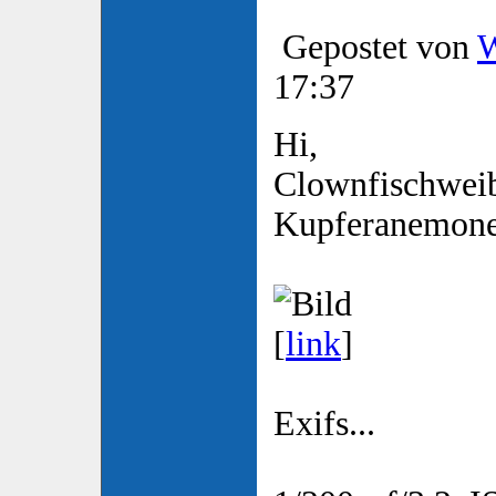
Gepostet von
W
17:37
Hi,
Clownfischwei
Kupferanemone
[
link
]
Exifs...