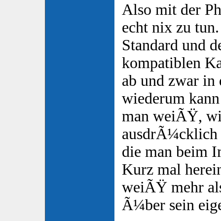
Also mit der Ph
echt nix zu tun
Standard und de
kompatiblen Ka
ab und zwar in 
wiederum kann
man weiÃŸ, wie
ausdrÃ¼cklich
die man beim I
Kurz mal herei
weiÃŸ mehr al
Ã¼ber sein eig