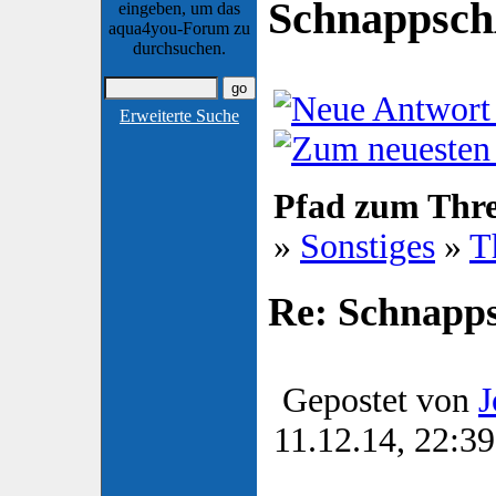
Schnappsc
eingeben, um das
aqua4you-Forum zu
durchsuchen.
Erweiterte Suche
Pfad zum Thr
»
Sonstiges
»
T
Re: Schnapp
Gepostet von
J
11.12.14, 22:39