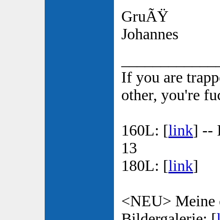
GruÃŸ
Johannes
____________
If you are trap
other, you're f
160L: [
link
] --
13
180L: [
link
]
<NEU> Meine e
Bildergalerie: [