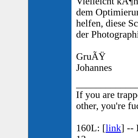
Vielleicht kÃ¶n
dem Optimierun
helfen, diese S
der Photographi
GruÃŸ
Johannes
____________
If you are trap
other, you're f
160L: [
link
] --