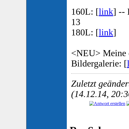
160L: [
link
] --
13
180L: [
link
]
<NEU> Meine e
Bildergalerie: [
Zuletzt geände
(14.12.14, 20:3