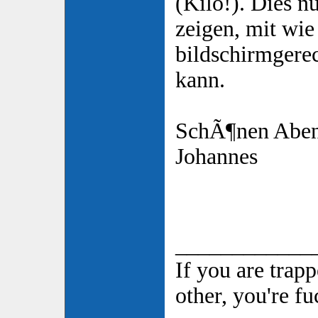
(Kilo!). Dies n
zeigen, mit wi
bildschirmgere
kann.
SchÃ¶nen Aben
Johannes
____________
If you are trap
other, you're f