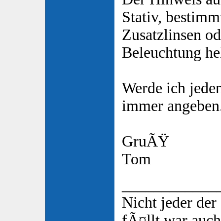
Stativ, bestimm
Zusatzlinsen od
Beleuchtung he
Werde ich jeden
immer angeben
GruÃŸ
Tom
____________
Nicht jeder de
fÃ¤llt war auch