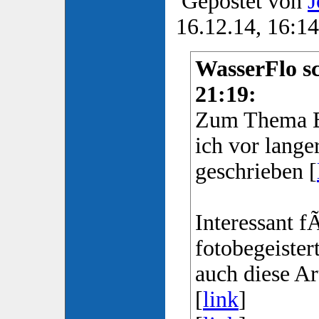
Gepostet von
J
16.12.14, 16:14
WasserFlo sc
21:19:
Zum Thema B
ich vor lange
geschrieben [
Interessant f
fotobegeiste
auch diese Ar
[
link
]