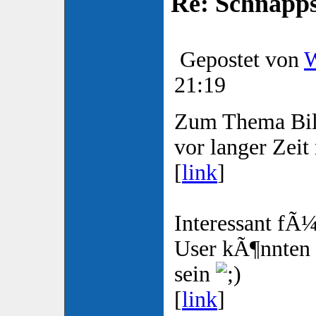
Re: Schnapp
Gepostet von
W
21:19
Zum Thema Bil
vor langer Zeit
[
link
]
Interessant fÃ¼
User kÃ¶nnten 
sein
[
link
]