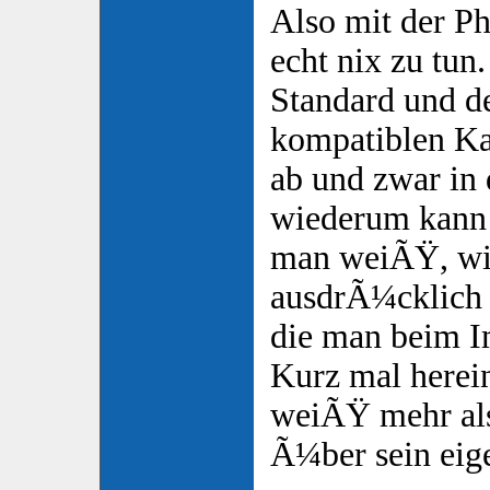
Also mit der Ph
echt nix zu tun
Standard und de
kompatiblen Ka
ab und zwar in 
wiederum kann
man weiÃŸ, wie
ausdrÃ¼cklich
die man beim I
Kurz mal herei
weiÃŸ mehr al
Ã¼ber sein eig