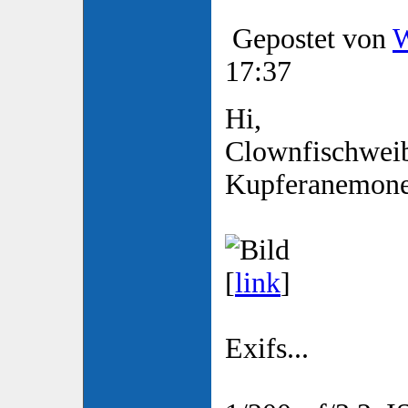
Gepostet von
W
17:37
Hi,
Clownfischwei
Kupferanemone
[
link
]
Exifs...