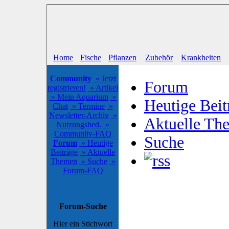
Home
Fische
Pflanzen
Zubehör
Krankheiten
Community
» Jetzt
Forum
registrieren!
» Artikel
» Mein Aquarium
»
Heutige Beit
Chat
» Termine
»
Newsletter-Archiv
»
Aktuelle Th
Nutzungsbed.
»
Community-FAQ
Suche
Forum
» Heutige
Beiträge
» Aktuelle
Themen
» Suche
»
Forum-FAQ
Forum-Suche
Hier ein Stichwort