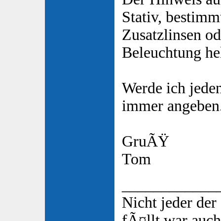
Stativ, bestimm
Zusatzlinsen od
Beleuchtung he
Werde ich jeden
immer angeben
GruÃŸ
Tom
____________
Nicht jeder de
fÃ¤llt war auch