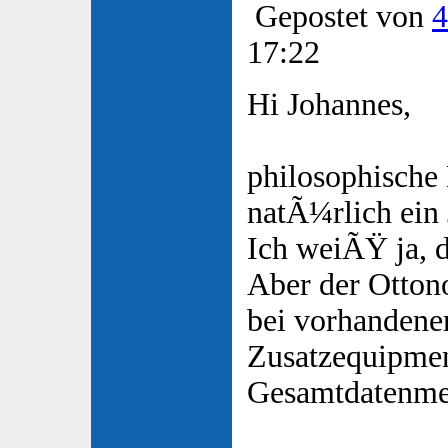
Gepostet von
4
17:22
Hi Johannes,
philosophische
natÃ¼rlich ein 
Ich weiÃŸ ja, d
Aber der Ottono
bei vorhanden
Zusatzequipmen
Gesamtdatenme