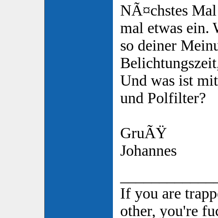
NÃ¤chstes Mal 
mal etwas ein.
so deiner Mein
Belichtungszei
Und was ist mit
und Polfilter?
GruÃŸ
Johannes
____________
If you are trap
other, you're f