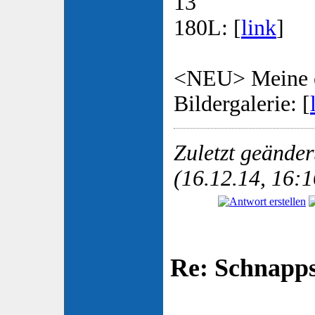
13
180L: [
link
]
<NEU> Meine e
Bildergalerie: [
Zuletzt geände
(16.12.14, 16:1
Re: Schnapp