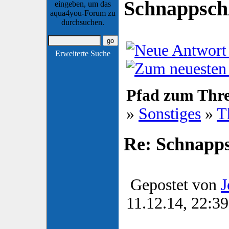
Schnappsc
eingeben, um das
aqua4you-Forum zu
durchsuchen.
Erweiterte Suche
Pfad zum Thr
»
Sonstiges
»
T
Re: Schnapp
Gepostet von
J
11.12.14, 22:39