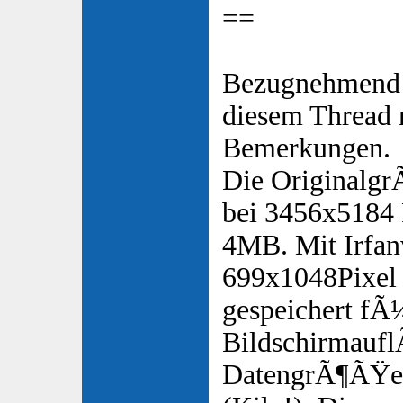
==
Bezugnehmend a
diesem Thread 
Bemerkungen.
Die Originalgr
bei 3456x5184 
4MB. Mit Irfan
699x1048Pixel
gespeichert fÃ
Bildschirmaufl
DatengrÃ¶ÃŸe