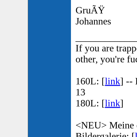
GruÃŸ
Johannes
____________
If you are trap
other, you're f
160L: [
link
] --
13
180L: [
link
]
<NEU> Meine e
Bildergalerie: [