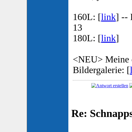
160L: [
link
] --
13
180L: [
link
]
<NEU> Meine e
Bildergalerie: [
Re: Schnapp