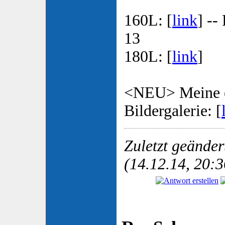
160L: [
link
] --
13
180L: [
link
]
<NEU> Meine e
Bildergalerie: [
Zuletzt geände
(14.12.14, 20:3