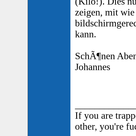
(Kilo!). Dies n
zeigen, mit wi
bildschirmgere
kann.
SchÃ¶nen Aben
Johannes
____________
If you are trap
other, you're f