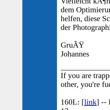
Vielleicht kÃ¶n
dem Optimierun
helfen, diese S
der Photographi
GruÃŸ
Johannes
____________
If you are trap
other, you're f
160L: [
link
] --