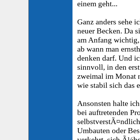
einem geht...
Ganz anders sehe i
neuer Becken. Da s
am Anfang wichtig,
ab wann man ernstha
denken darf. Und ic
sinnvoll, in den ers
zweimal im Monat 
wie stabil sich das 
Ansonsten halte ich
bei auftretenden Pr
selbstverstÃ¤ndlic
Umbauten oder Besa
verkehrt, sich Ã¼b