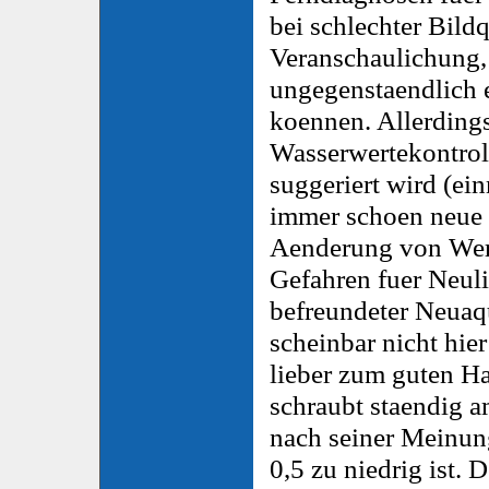
bei schlechter Bildq
Veranschaulichung,
ungegenstaendlich e
koennen. Allerdings
Wasserwertekontroll
suggeriert wird (ei
immer schoen neue T
Aenderung von Wert
Gefahren fuer Neul
befreundeter Neuaqu
scheinbar nicht hie
lieber zum guten Ha
schraubt staendig a
nach seiner Meinun
0,5 zu niedrig ist.