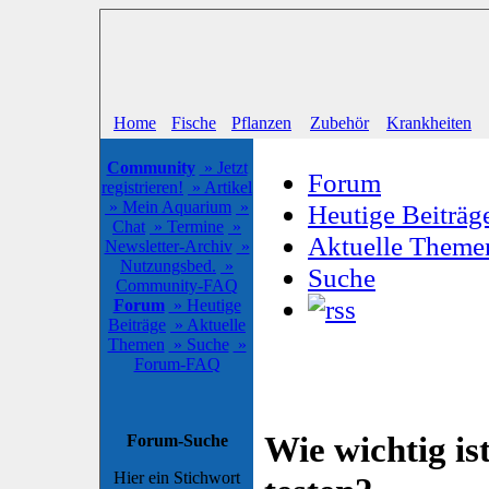
Home
Fische
Pflanzen
Zubehör
Krankheiten
Community
» Jetzt
Forum
registrieren!
» Artikel
» Mein Aquarium
»
Heutige Beiträg
Chat
» Termine
»
Aktuelle Theme
Newsletter-Archiv
»
Nutzungsbed.
»
Suche
Community-FAQ
Forum
» Heutige
Beiträge
» Aktuelle
Themen
» Suche
»
Forum-FAQ
Wie wichtig is
Forum-Suche
Hier ein Stichwort