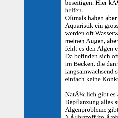
beseitigen. Hier k
helfen.
Oftmals haben aber
Aquaristik ein gros
werden oft Wasserwe
meinen Augen, aber 
fehlt es den Algen 
Da befinden sich of
im Becken, die dan
langsamwachsend si
einfach keine Konk
NatÃ¼rlich gibt es 
Bepflanzung alles 
Algenprobleme gibt,
NÃ¤hrstoff im Ãœbe