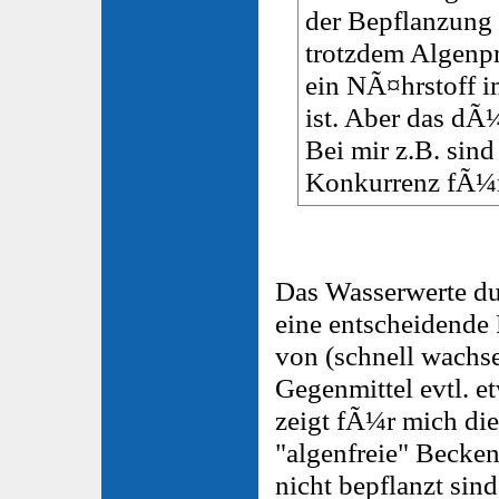
der Bepflanzung 
trotzdem Algenpr
ein NÃ¤hrstoff 
ist. Aber das dÃ
Bei mir z.B. sin
Konkurrenz fÃ¼r
Das Wasserwerte d
eine entscheidende 
von (schnell wachs
Gegenmittel evtl. 
zeigt fÃ¼r mich die
"algenfreie" Becken 
nicht bepflanzt si