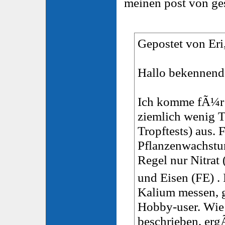
meinen post von ge
Gepostet von Eri,
Hallo bekennende
Ich komme fÃ¼r
ziemlich wenig Te
Tropftests) aus.
Pflanzenwachstum
Regel nur Nitrat
und Eisen (FE) .
Kalium messen, g
Hobby-user. Wie 
beschrieben, erg