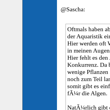
@Sascha:
Oftmals haben a
der Aquaristik e
Hier werden oft W
in meinen Augen,
Hier fehlt es den
Konkurrenz. Da b
wenige Pflanzen 
noch zum Teil l
somit gibt es ei
fÃ¼r die Algen.
NatÃ¼rlich gibt 