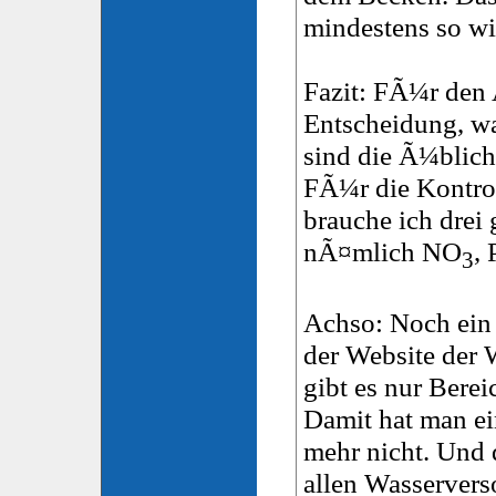
mindestens so w
Fazit: FÃ¼r den 
Entscheidung, wa
sind die Ã¼blich
FÃ¼r die Kontrol
brauche ich drei 
nÃ¤mlich NO
,
3
Achso: Noch ein
der Website der 
gibt es nur Berei
Damit hat man ei
mehr nicht. Und
allen Wasservers