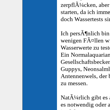
zerpflÃ¼cken, aber
starten, da ich imme
doch Wassertests si
Ich persÃ¶nlich bin
wenigen FÃ¤llen wi
Wasserwerte zu test
Ein Normalaquarian
Gesellschaftsbecke
Guppys, Neonsalmle
Antennenwels, der b
zu messen.
NatÃ¼rlich gibt es 
es notwendig oder a