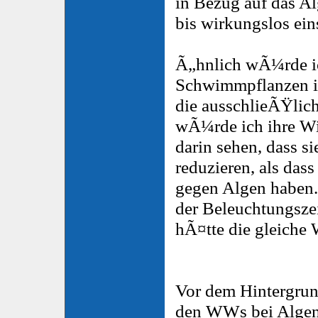
in Bezug auf das Al
bis wirkungslos ei
Ã„hnlich wÃ¼rde i
Schwimmpflanzen int
die ausschlieÃŸlich
wÃ¼rde ich ihre W
darin sehen, dass s
reduzieren, als dass
gegen Algen haben.
der Beleuchtungszei
hÃ¤tte die gleiche
Vor dem Hintergrund
den WWs bei Algen