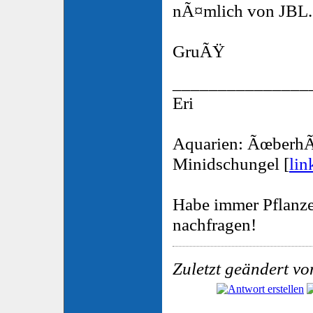
nÃ¤mlich von JBL.
GruÃŸ
_______________
Eri
Aquarien: ÃœberhÃ
Minidschungel [
lin
Habe immer Pflanze
nachfragen!
Zuletzt geändert vo