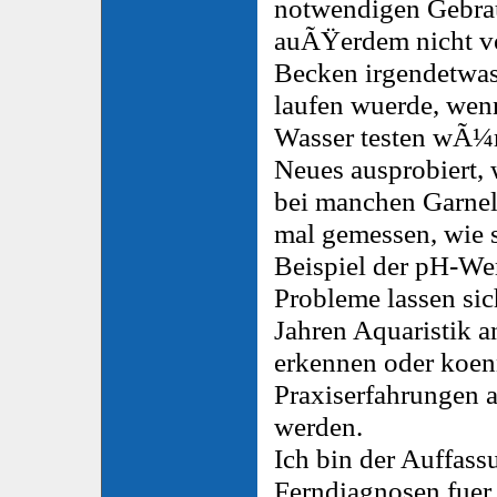
notwendigen Gebrau
auÃŸerdem nicht vo
Becken irgendetwas 
laufen wuerde, wen
Wasser testen wÃ¼r
Neues ausprobiert, 
bei manchen Garnel
mal gemessen, wie 
Beispiel der pH-Wer
Probleme lassen sic
Jahren Aquaristik 
erkennen oder koe
Praxiserfahrungen 
werden.
Ich bin der Auffass
Ferndiagnosen fuer