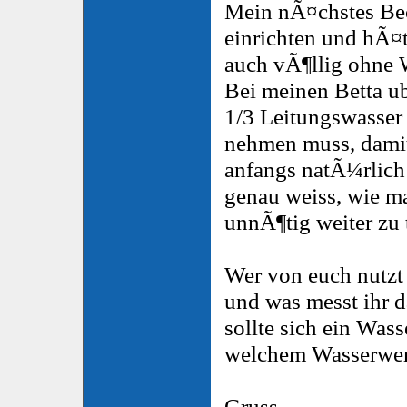
Mein nÃ¤chstes Be
einrichten und hÃ¤t
auch vÃ¶llig ohne 
Bei meinen Betta ube
1/3 Leitungswasser 
nehmen muss, damit 
anfangs natÃ¼rlich
genau weiss, wie ma
unnÃ¶tig weiter zu 
Wer von euch nutzt
und was messt ihr d
sollte sich ein Was
welchem Wasserwert)
Gruss