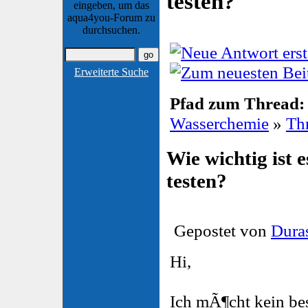
testen?
eingeben, um das
aqua4you-Forum zu
durchsuchen.
Erweiterte Suche
Pfad zum Thread:
Wasserchemie
»
Th
Wie wichtig ist 
testen?
Gepostet von
Dura
Hi,
Ich mÃ¶cht kein b