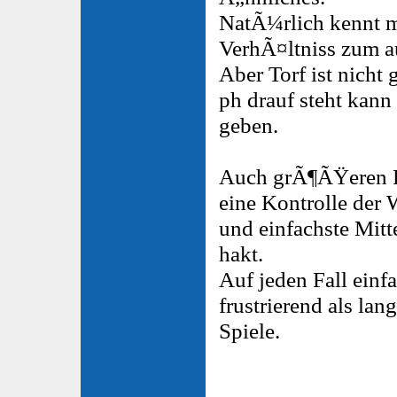
NatÃ¼rlich kennt m
VerhÃ¤ltniss zum au
Aber Torf ist nicht 
ph drauf steht kann
geben.
Auch grÃ¶ÃŸeren P
eine Kontrolle der 
und einfachste Mitt
hakt.
Auf jeden Fall einf
frustrierend als la
Spiele.