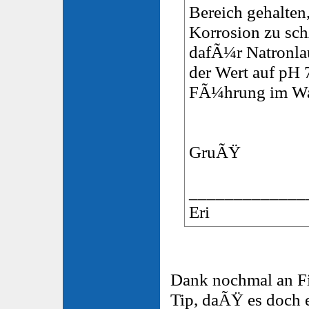
Bereich gehalten
Korrosion zu sc
dafÃ¼r Natronlau
der Wert auf pH 7
FÃ¼hrung im Was
GruÃŸ
_____________
Eri
Dank nochmal an Fi
Tip, daÃŸ es doch e