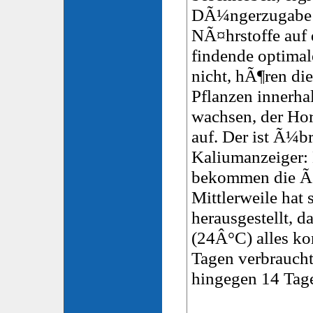
DÃ¼ngerzugabe 
NÃ¤hrstoffe auf d
findende optima
nicht, hÃ¶ren di
Pflanzen innerha
wachsen, der Hor
auf. Der ist Ã¼b
Kaliumanzeiger:
bekommen die Ã¤
Mittlerweile hat
herausgestellt,
(24Â°C) alles ko
Tagen verbrauch
hingegen 14 Tage