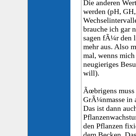
Die anderen Wert
werden (pH, GH,
Wechselintervall
brauche ich gar 
sagen fÃ¼r den l
mehr aus. Also me
mal, wenns mich
neugieriges Bes
will).
Ãœbrigens muss 
GrÃ¼nmasse in a
Das ist dann auch
Pflanzenwachstum
den Pflanzen fix
dem Becken. Das 