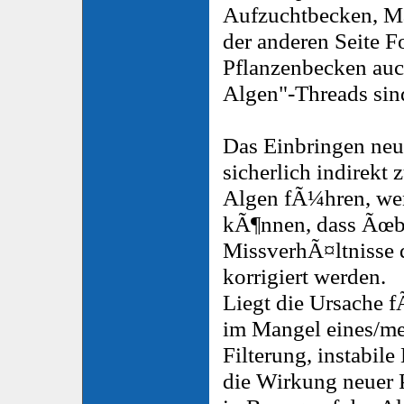
Aufzuchtbecken, Ma
der anderen Seite 
Pflanzenbecken auch
Algen"-Threads sin
Das Einbringen neu
sicherlich indirekt
Algen fÃ¼hren, we
kÃ¶nnen, dass Ãœ
MissverhÃ¤ltnisse 
korrigiert werden.
Liegt die Ursache 
im Mangel eines/me
Filterung, instabil
die Wirkung neuer 