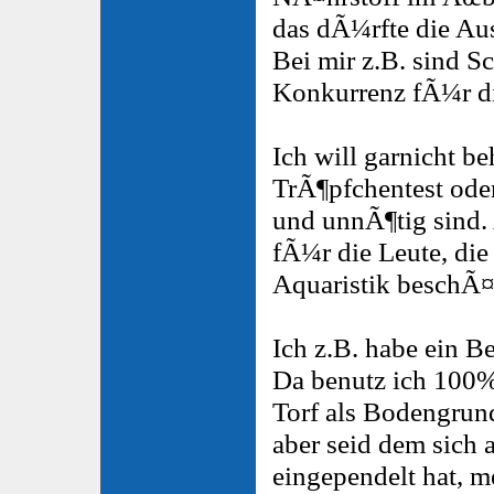
das dÃ¼rfte die Au
Bei mir z.B. sind 
Konkurrenz fÃ¼r di
Ich will garnicht b
TrÃ¶pfchentest oder
und unnÃ¶tig sind. 
fÃ¼r die Leute, die 
Aquaristik beschÃ¤
Ich z.B. habe ein B
Da benutz ich 100% 
Torf als Bodengrund
aber seid dem sich a
eingependelt hat, m