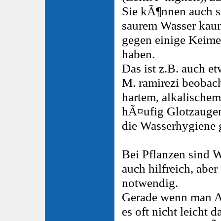
Sie kÃ¶nnen auch sc
saurem Wasser kaum
gegen einige Keim
haben.
Das ist z.B. auch e
M. ramirezi beobach
hartem, alkalische
hÃ¤ufig Glotzaugen
die Wasserhygiene g
Bei Pflanzen sind W
auch hilfreich, abe
notwendig.
Gerade wenn man A
es oft nicht leicht 