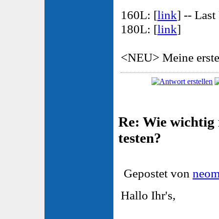
160L: [
link
] -- Las
180L: [
link
]
<NEU> Meine erste o
Re: Wie wichtig 
testen?
Gepostet von
neom
Hallo Ihr's,