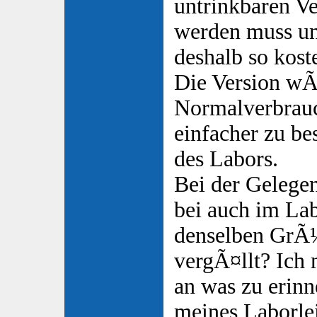
untrinkbaren Ve
werden muss un
deshalb so kos
Die Version wÃ
Normalverbrauc
einfacher zu be
des Labors.
Bei der Gelegen
bei auch im Lab
denselben GrÃ
vergÃ¤llt? Ich
an was zu erin
meines Laborle