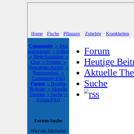
Home
Fische
Pflanzen
Zubehör
Krankheiten
Community
» Jetzt
Forum
registrieren!
» Artikel
» Mein Aquarium
»
Heutige Beit
Chat
» Termine
»
Newsletter-Archiv
»
Aktuelle Th
Nutzungsbed.
»
Community-FAQ
Suche
Forum
» Heutige
Beiträge
» Aktuelle
Themen
» Suche
»
Forum-FAQ
Forum-Suche
Hier ein Stichwort