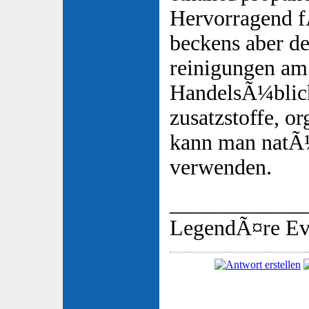
Hervorragend f
beckens aber de
reinigungen am
HandelsÃ¼blich
zusatzstoffe, o
kann man natÃ¼
verwenden.
____________
LegendÃ¤re Ev