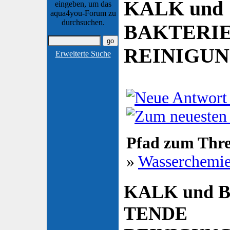
KALK und
eingeben, um das
aqua4you-Forum zu
durchsuchen.
BAKTERI
REINIGU
Erweiterte Suche
Pfad zum Thr
»
Wasserchemi
KALK und 
TENDE