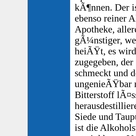
kÃ¶nnen. Der i
ebenso reiner A
Apotheke, alle
gÃ¼nstiger, wei
heiÃŸt, es wird
zugegeben, der 
schmeckt und d
ungenieÃŸbar m
Bitterstoff lÃ¤s
herausdestillier
Siede und Taup
ist die Alkohols