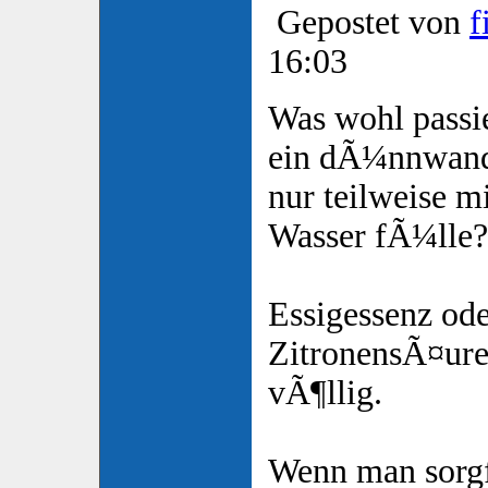
Gepostet von
f
16:03
Was wohl passi
ein dÃ¼nnwand
nur teilweise 
Wasser fÃ¼lle?
Essigessenz od
ZitronensÃ¤ure 
vÃ¶llig.
Wenn man sorgfÃ