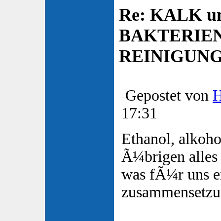
Re: KALK u
BAKTERIE
REINIGUN
Gepostet von
17:31
Ethanol, alkohol
Ã¼brigen alles 
was fÃ¼r uns en
zusammensetzu
____________