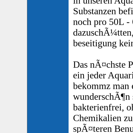
in unseren Aqu
Substanzen bef
noch pro 50L -
dazuschÃ¼tten,
beseitigung kei
Das nÃ¤chste Pr
ein jeder Aquari
bekommz man e
wunderschÃ¶n 
bakterienfrei, 
Chemikalien zu 
spÃ¤teren Benu