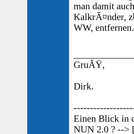
man damit auc
KalkrÃ¤nder, z
WW, entfernen.
____________
GruÃŸ,
Dirk.
------------------
Einen Blick in
NUN 2.0 ? --> 