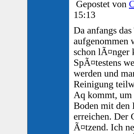
Gepostet von
C
15:13
Da anfangs das
aufgenommen w
schon lÃ¤nger 
SpÃ¤testens w
werden und man
Reinigung teil
Aq kommt, um 
Boden mit den
erreichen. Der 
Ã¤tzend. Ich ne