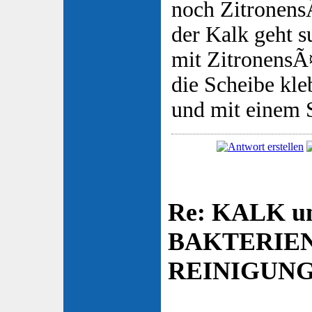
noch ZitronensÃ
der Kalk geht s
mit ZitronensÃ
die Scheibe kle
und mit einem
Re: KALK u
BAKTERIE
REINIGUN