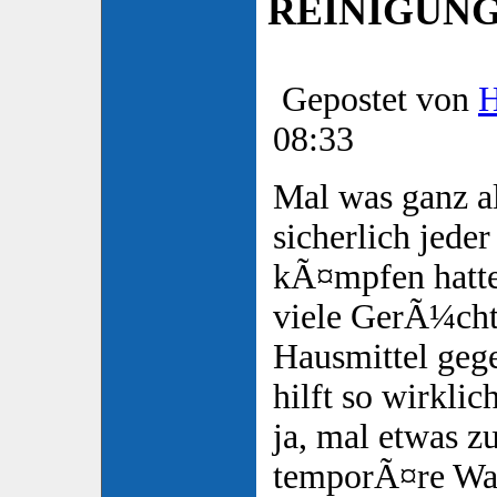
REINIGUN
Gepostet von
08:33
Mal was ganz a
sicherlich jede
kÃ¤mpfen hatte
viele GerÃ¼cht
Hausmittel geg
hilft so wirkli
ja, mal etwas z
temporÃ¤re Wa