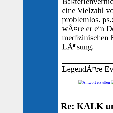
Bakterienvernic
eine Vielzahl 
problemlos. ps.
wÃ¤re er ein De
medizinischen 
LÃ¶sung.
____________
LegendÃ¤re Ev
Re: KALK u