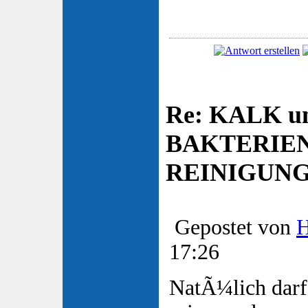
Re: KALK u
BAKTERIE
REINIGUN
Gepostet von
17:26
NatÃ¼lich darf 