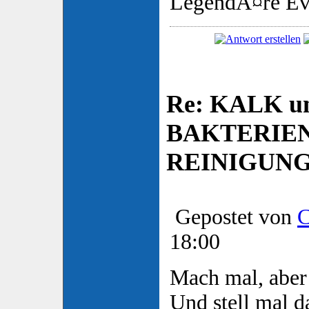
LegendÃ¤re Ev
Re: KALK u
BAKTERIE
REINIGUN
Gepostet von
C
18:00
Mach mal, aber
Und stell mal d