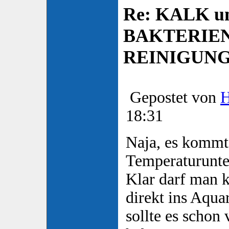
Re: KALK u
BAKTERIE
REINIGUN
Gepostet von
18:31
Naja, es komm
Temperaturunte
Klar darf man 
direkt ins Aqu
sollte es scho