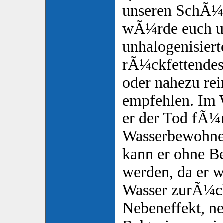
unseren SchÃ¼t
wÃ¼rde euch u
unhalogenisiert
rÃ¼ckfettendes
oder nahezu re
empfehlen. Im 
er der Tod fÃ¼
Wasserbewohner
kann er ohne B
werden, da er 
Wasser zurÃ¼ck
Nebeneffekt, ne