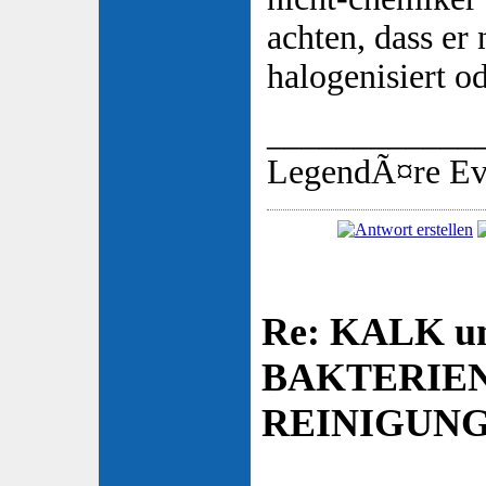
achten, dass er
halogenisiert o
____________
LegendÃ¤re Ev
Re: KALK u
BAKTERIE
REINIGUN