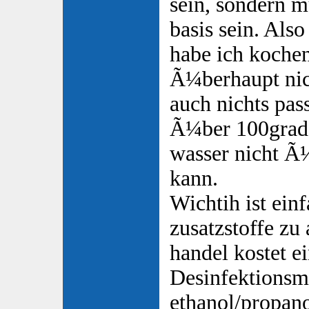
sein, sondern m
basis sein. Als
habe ich kochen 
Ã¼berhaupt nich
auch nichts pass
Ã¼ber 100grad 
wasser nicht Ã¼
kann.
Wichtih ist einf
zusatzstoffe zu
handel kostet e
Desinfektionsmi
ethanol/propan