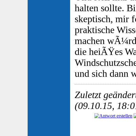
halten sollte. B
skeptisch, mir f
praktische Wisse
machen wÃ¼rde.
die heiÃŸes Wa
Windschutzsche
und sich dann w
Zuletzt geänder
(09.10.15, 18:0