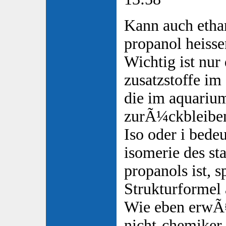
Kann auch ethan
propanol heisse
Wichtig ist nur
zusatzstoffe im
die im aquariu
zurÃ¼ckbleibe
Iso oder i bedeu
isomerie des s
propanols ist, s
Strukturformel 
Wie eben erwÃ¤
nicht-chemiker 