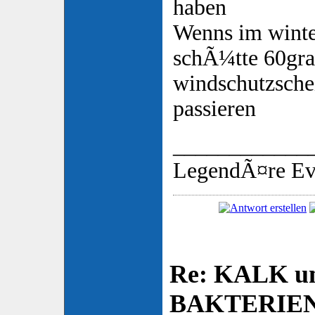
haben
Wenns im winter
schÃ¼tte 60gra
windschutzsche
passieren
____________
LegendÃ¤re Ev
Re: KALK u
BAKTERIE