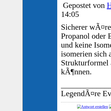
Gepostet von
14:05
Sicherer wÃ¤re
Propanol oder 
und keine Isome
isomerien sich 
Strukturformel 
kÃ¶nnen.
____________
LegendÃ¤re Ev