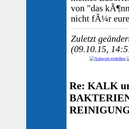
von "das kÃ¶nnt
nicht fÃ¼r eure
Zuletzt geänder
(09.10.15, 14:5
Re: KALK u
BAKTERIE
REINIGUN