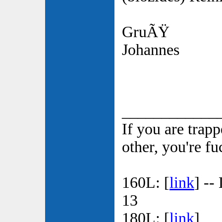
GruÃŸ
Johannes
____________
If you are trapp
other, you're f
160L: [
link
] --
13
180L: [
link
]