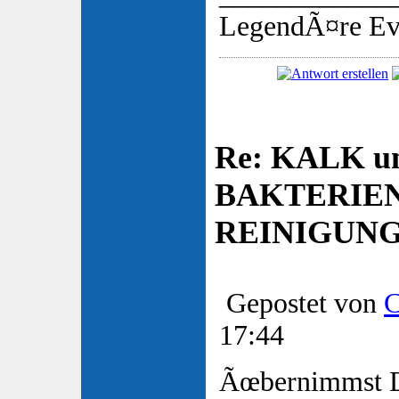
LegendÃ¤re Ev
Re: KALK u
BAKTERIE
REINIGUN
Gepostet von
C
17:44
Ãœbernimmst Du