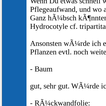
Wenn Du etwas schnell wa
Pflegeaufwand, und wo a
Ganz hÃ¼bsch kÃ¶nnten
Hydrocotyle cf. tripartit
Ansonsten wÃ¼rde ich er
Pflanzen evtl. noch weite
- Baum
gut, sehr gut. WÃ¼rde i
- RÃ¼ckwandfolie: