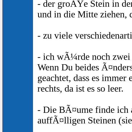
- der groÃŸe Stein in de
und in die Mitte ziehen
- zu viele verschiedenar
- ich wÃ¼rde noch zwei 
Wenn Du beides Ã¤nderst
geachtet, dass es immer 
rechts, da ist es so leer.
- Die BÃ¤ume finde ich a
auffÃ¤lligen Steinen (si