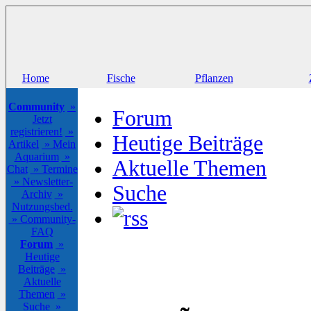
Home
Fische
Pflanzen
Community
»
Forum
Jetzt
registrieren!
»
Heutige Beiträge
Artikel
» Mein
Aquarium
»
Aktuelle Themen
Chat
» Termine
» Newsletter-
Suche
Archiv
»
Nutzungsbed.
» Community-
FAQ
Forum
»
Heutige
Beiträge
»
Aktuelle
Themen
»
Suche
»