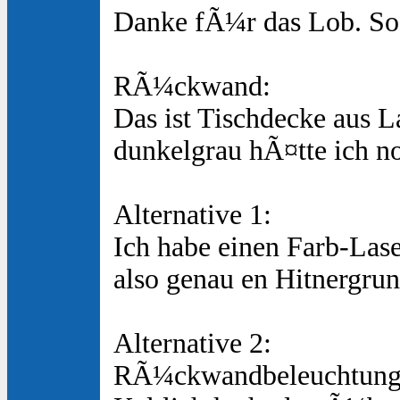
Danke fÃ¼r das Lob. So h
RÃ¼ckwand:
Das ist Tischdecke aus La
dunkelgrau hÃ¤tte ich n
Alternative 1:
Ich habe einen Farb-Las
also genau en Hitnergrun
Alternative 2:
RÃ¼ckwandbeleuchtung m