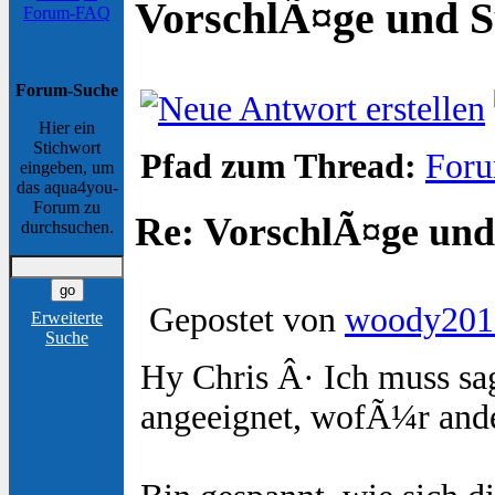
VorschlÃ¤ge und S
Forum-FAQ
Forum-Suche
Hier ein
Stichwort
Pfad zum Thread:
Foru
eingeben, um
das aqua4you-
Forum zu
Re: VorschlÃ¤ge und
durchsuchen.
Gepostet von
woody201
Erweiterte
Suche
Hy Chris Â· Ich muss sag
angeeignet, wofÃ¼r ande