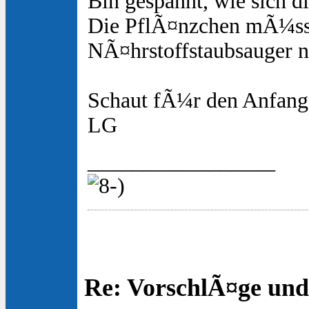
Bin gespannt, wie sich d
Die PflÃ¤nzchen mÃ¼ssen
NÃ¤hrstoffstaubsauger n
Schaut fÃ¼r den Anfang a
LG
_________________
Re: VorschlÃ¤ge und