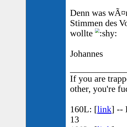
Denn was wÃ¤re 
Stimmen des V
wollte
Johannes
____________
If you are trap
other, you're f
160L: [
link
] --
13