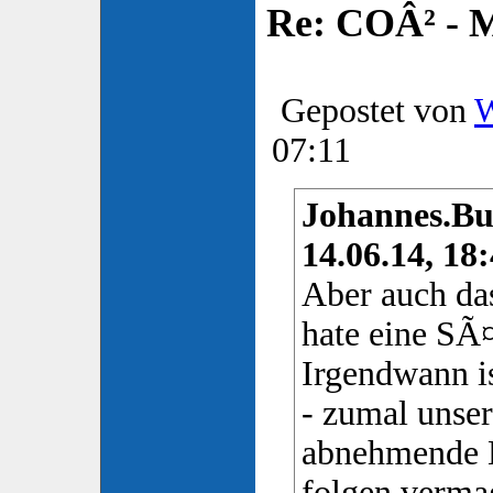
Re: COÂ² - 
Gepostet von
W
07:11
Johannes.Bu
14.06.14, 18:
Aber auch das
hate eine SÃ
Irgendwann i
- zumal unser
abnehmende 
folgen vermag