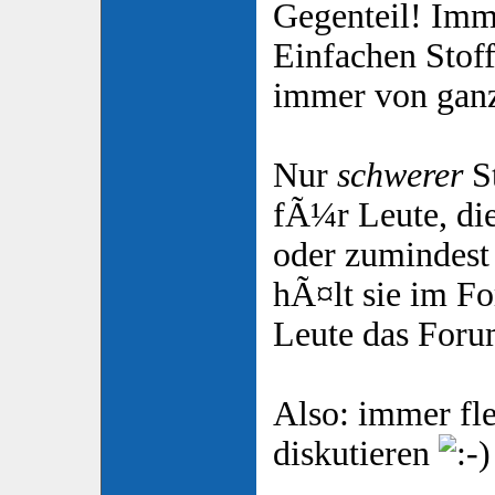
Gegenteil! Imm
Einfachen Stoff
immer von ganz
Nur
schwerer
St
fÃ¼r Leute, die
oder zumindest 
hÃ¤lt sie im F
Leute das Forum 
Also: immer fle
diskutieren