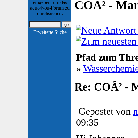
COÂ² - Man
eingeben, um das
aqua4you-Forum zu
durchsuchen.
Erweiterte Suche
Pfad zum Thr
»
Wasserchemi
Re: COÂ² - 
Gepostet von
n
09:35