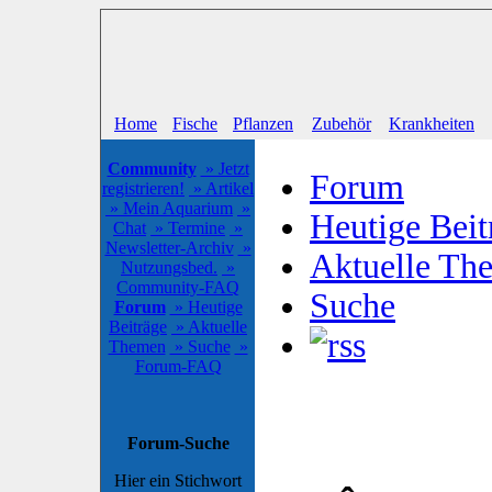
Home
Fische
Pflanzen
Zubehör
Krankheiten
Community
» Jetzt
Forum
registrieren!
» Artikel
» Mein Aquarium
»
Heutige Beit
Chat
» Termine
»
Newsletter-Archiv
»
Aktuelle Th
Nutzungsbed.
»
Community-FAQ
Suche
Forum
» Heutige
Beiträge
» Aktuelle
Themen
» Suche
»
Forum-FAQ
Forum-Suche
Hier ein Stichwort