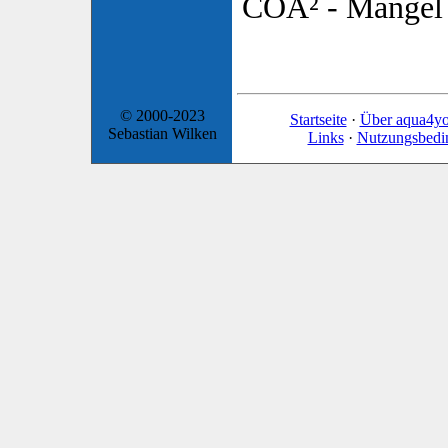
COÂ² - Mangel
© 2000-2023
Startseite
·
Über aqua4y
Sebastian Wilken
Links
·
Nutzungsbedi