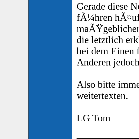
Gerade diese N
fÃ¼hren hÃ¤uf
maÃŸgeblichen 
die letztlich e
bei dem Einen f
Anderen jedoch
Also bitte imm
weitertexten.
LG Tom
____________