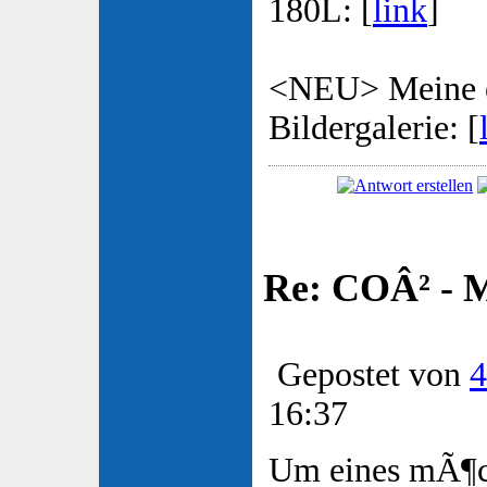
180L: [
link
]
<NEU> Meine e
Bildergalerie: [
Re: COÂ² - 
Gepostet von
4
16:37
Um eines mÃ¶ch