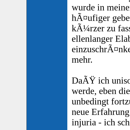
wurde in mein
hÃ¤ufiger gebe
kÃ¼rzer zu fas
ellenlanger Ela
einzuschrÃ¤nke
mehr.
DaÃŸ ich uniso
werde, eben die
unbedingt fortz
neue Erfahrung.
injuria - ich sc