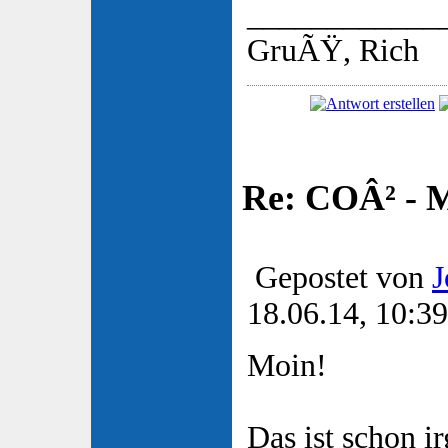
____________
GruÃŸ, Rich
Re: COÂ² - 
Gepostet von
J
18.06.14, 10:39
Moin!
Das ist schon i