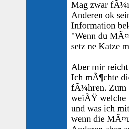
Mag zwar fÃ¼r
Anderen ok sein
Information b
"Wenn du MÃ¤u
setz ne Katze mi
Aber mir reicht
Ich mÃ¶chte di
fÃ¼hren. Zum E
weiÃŸ welche Ka
und was ich mi
wenn die MÃ¤u