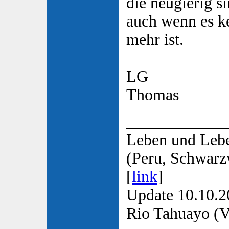
die neugierig s
auch wenn es k
mehr ist.
LG
Thomas
____________
Leben und Lebe
(Peru, Schwarz
[
link
]
Update 10.10.2
Rio Tahuayo (Vo