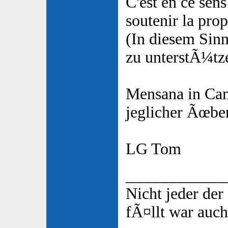
C'est en ce sen
soutenir la prop
(In diesem Sinn
zu unterstÃ¼tz
Mensana in Cam
jeglicher Ãœbe
LG Tom
____________
Nicht jeder de
fÃ¤llt war auch