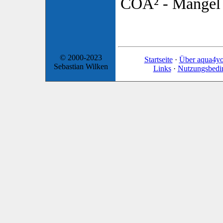
COÂ² - Mangel
© 2000-2023
Startseite
·
Über aqua4y
Sebastian Wilken
Links
·
Nutzungsbedi