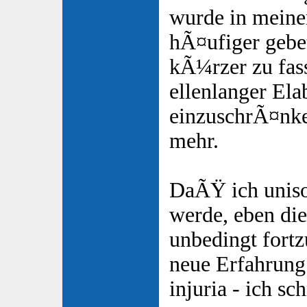
wurde in mein
hÃ¤ufiger gebe
kÃ¼rzer zu fas
ellenlanger Ela
einzuschrÃ¤nke
mehr.
DaÃŸ ich uniso
werde, eben die
unbedingt fortz
neue Erfahrung.
injuria - ich sc