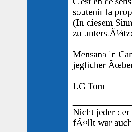
C'est en ce sen
soutenir la prop
(In diesem Sinn
zu unterstÃ¼tz
Mensana in Cam
jeglicher Ãœbe
LG Tom
____________
Nicht jeder de
fÃ¤llt war auch