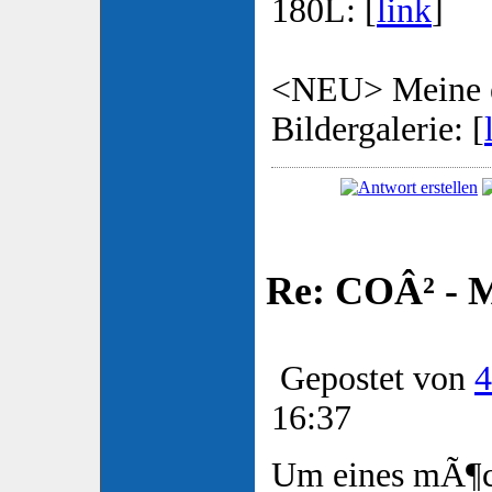
180L: [
link
]
<NEU> Meine e
Bildergalerie: [
Re: COÂ² - 
Gepostet von
4
16:37
Um eines mÃ¶ch