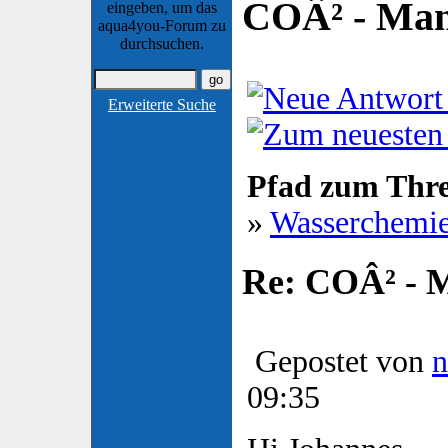
COÂ² - Man
eingeben, um das
aqua4you-Forum zu
durchsuchen.
Erweiterte Suche
Pfad zum Thr
»
Wasserchemi
Re: COÂ² - 
Gepostet von
n
09:35