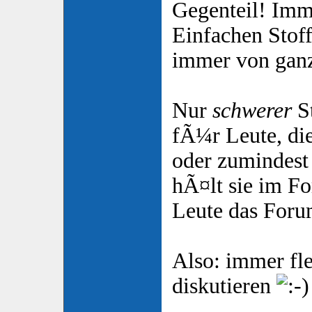
Gegenteil! Imm
Einfachen Stoff
immer von ganz
Nur
schwerer
St
fÃ¼r Leute, die
oder zumindest 
hÃ¤lt sie im F
Leute das Forum 
Also: immer fle
diskutieren