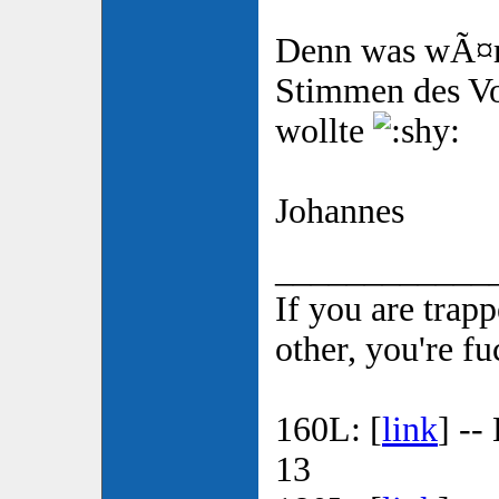
Denn was wÃ¤re 
Stimmen des V
wollte
Johannes
____________
If you are trap
other, you're f
160L: [
link
] --
13