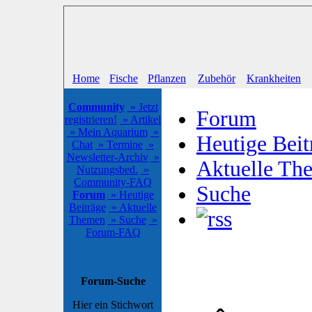
Home
Fische
Pflanzen
Zubehör
Krankheiten
Community
» Jetzt
Forum
registrieren!
» Artikel
» Mein Aquarium
»
Heutige Beit
Chat
» Termine
»
Newsletter-Archiv
»
Aktuelle Th
Nutzungsbed.
»
Community-FAQ
Suche
Forum
» Heutige
Beiträge
» Aktuelle
Themen
» Suche
»
Forum-FAQ
Forum-Suche
Hier ein Stichwort