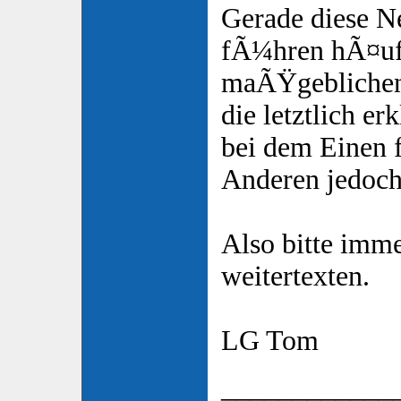
Gerade diese N
fÃ¼hren hÃ¤uf
maÃŸgeblichen 
die letztlich e
bei dem Einen f
Anderen jedoch
Also bitte imm
weitertexten.
LG Tom
____________