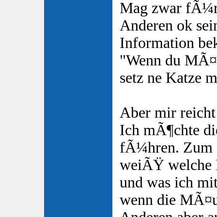
Mag zwar fÃ¼r
Anderen ok sein
Information b
"Wenn du MÃ¤u
setz ne Katze mi
Aber mir reicht
Ich mÃ¶chte di
fÃ¼hren. Zum E
weiÃŸ welche Ka
und was ich mi
wenn die MÃ¤u