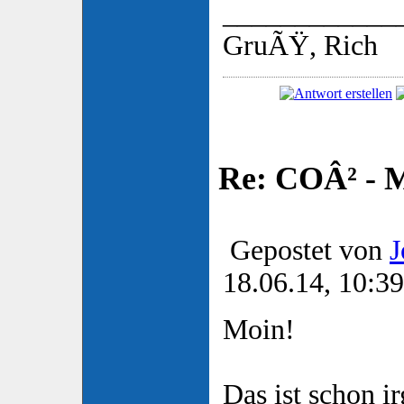
____________
GruÃŸ, Rich
Re: COÂ² - 
Gepostet von
J
18.06.14, 10:39
Moin!
Das ist schon i