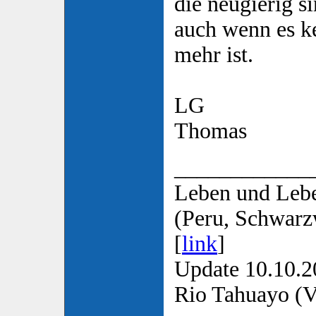
die neugierig s
auch wenn es k
mehr ist.
LG
Thomas
____________
Leben und Lebe
(Peru, Schwarz
[
link
]
Update 10.10.2
Rio Tahuayo (Vo