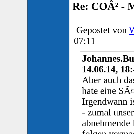
Re: COÂ² - 
Gepostet von
W
07:11
Johannes.Bu
14.06.14, 18:
Aber auch das
hate eine SÃ
Irgendwann i
- zumal unser
abnehmende 
folgen vermag