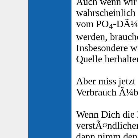
Auch wenn wir
wahrscheinlich
vom PO
-DÃ¼n
4
werden, brauch
Insbesondere we
Quelle herhalte
Aber miss jetzt
Verbrauch Ã¼b
Wenn Dich die
verstÃ¤ndliche
dann nimm den 