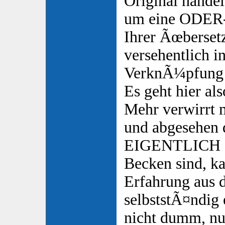
Original handel
um eine ODER
Ihrer Ãœbersetz
versehentlich 
VerknÃ¼pfung 
Es geht hier a
Mehr verwirrt 
und abgesehen d
EIGENTLICH a
Becken sind, k
Erfahrung aus
selbststÃ¤ndig 
nicht dumm, nur