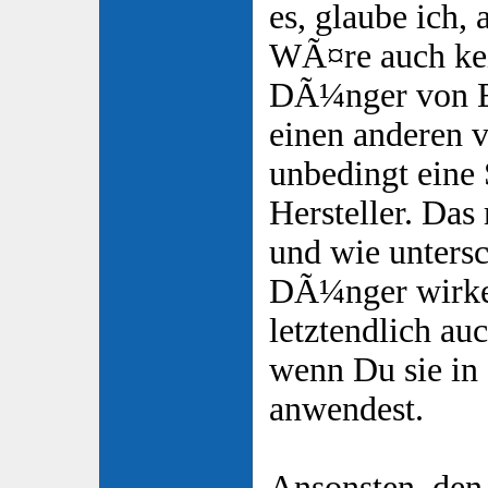
es, glaube ich, 
WÃ¤re auch kei
DÃ¼nger von 
einen anderen 
unbedingt eine
Hersteller. Das
und wie untersc
DÃ¼nger wirke
letztendlich auc
wenn Du sie in
anwendest.
Ansonsten, den