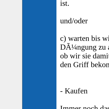
ist.
und/oder
c) warten bis w
DÃ¼ngung zu ar
ob wir sie damit
den Griff bek
- Kaufen
Immer noch das