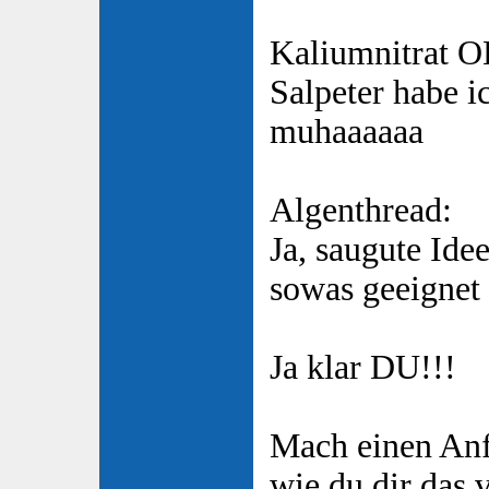
Kaliumnitrat O
Salpeter habe i
muhaaaaaa
Algenthread:
Ja, saugute Id
sowas geeignet
Ja klar DU!!!
Mach einen Anf
wie du dir das v