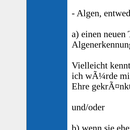
- Algen, entwe
a) einen neuen 
Algenerkennun
Vielleicht kenn
ich wÃ¼rde mic
Ehre gekrÃ¤nk
und/oder
b) wenn sie ehe