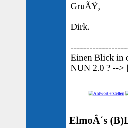
GruÃŸ,
Dirk.
------------------
Einen Blick in
NUN 2.0 ? --> 
ElmoÂ´s (B)