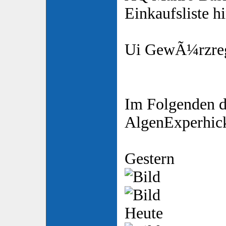
Einkaufsliste 
Ui GewÃ¼rzregal
Im Folgenden d
AlgenExperhic
Gestern
Heute