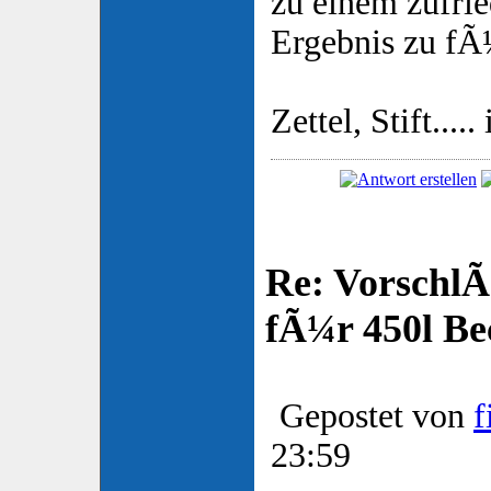
zu einem zufrie
Ergebnis zu f
Zettel, Stift....
Re: VorschlÃ
fÃ¼r 450l Be
Gepostet von
f
23:59