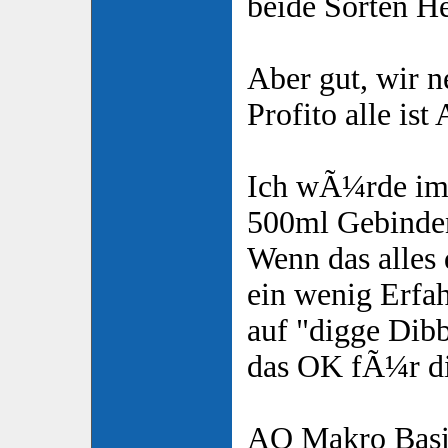
beide Sorten He
Aber gut, wir 
Profito alle ist
Ich wÃ¼rde im 
500ml Gebinden
Wenn das alles 
ein wenig Erfa
auf "digge Dibb
das OK fÃ¼r di
AQ Makro Basic 