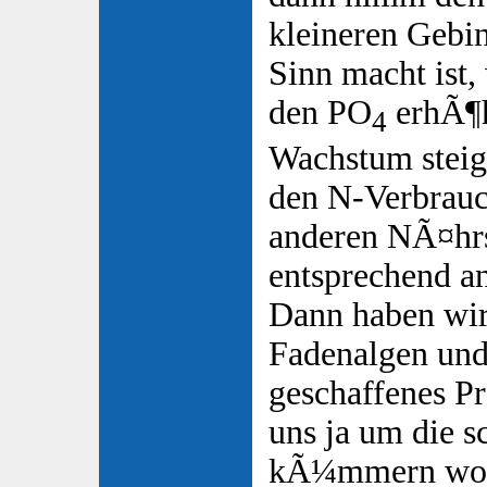
kleineren Gebi
Sinn macht ist,
den PO
erhÃ¶h
4
Wachstum steig
den N-Verbrauc
anderen NÃ¤hrs
entsprechend a
Dann haben wir 
Fadenalgen und 
geschaffenes P
uns ja um die 
kÃ¼mmern wol