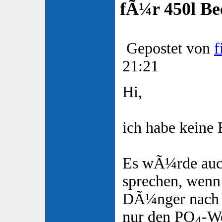
fÃ¼r 450l Be
Gepostet von
f
21:21
Hi,
ich habe keine 
Es wÃ¼rde auc
sprechen, wenn
DÃ¼nger nach
nur den PO
-We
4