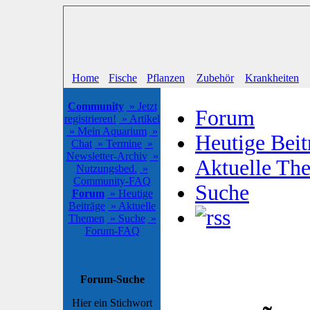
Home
Fische
Pflanzen
Zubehör
Krankheiten
Community
» Jetzt
Forum
registrieren!
» Artikel
» Mein Aquarium
»
Heutige Beit
Chat
» Termine
»
Newsletter-Archiv
»
Aktuelle Th
Nutzungsbed.
»
Community-FAQ
Suche
Forum
» Heutige
Beiträge
» Aktuelle
Themen
» Suche
»
Forum-FAQ
Forum-Suche
Hier ein Stichwort