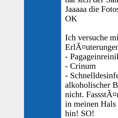
Jaaaaa die Foto
OK
Ich versuche mi
ErlÃ¤uterunge
- Pagageinreini
- Crinum
- Schnelldesinf
alkoholischer B
nicht. FassstÃ
in meinen Hals 
hin! SO!