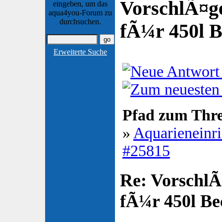
VorschlÃ¤g
eingeben, um das
aqua4you-Forum zu
durchsuchen.
fÃ¼r 450l B
Erweiterte Suche
Pfad zum Thr
»
Aquarieneinr
#25815
Re: VorschlÃ
fÃ¼r 450l Be