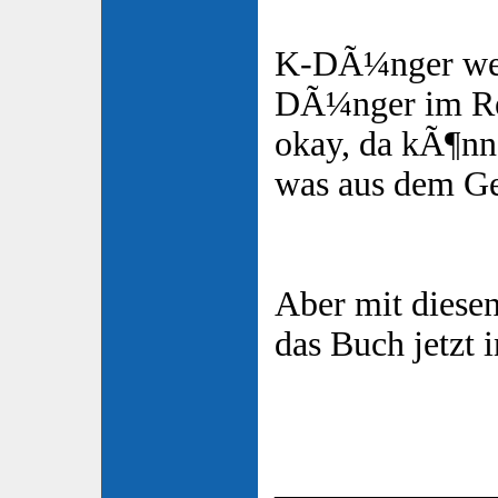
K-DÃ¼nger wegl
DÃ¼nger im R
okay, da kÃ¶nn
was aus dem G
Aber mit diese
das Buch jetzt 
____________