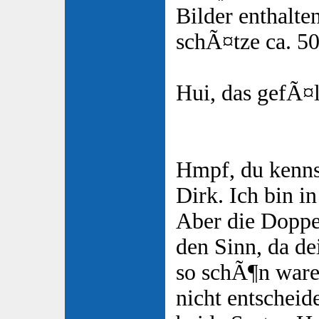
Bilder enthalten
schÃ¤tze ca. 5
Hui, das gefÃ¤l
Hmpf, du kenns
Dirk. Ich bin in
Aber die Doppe
den Sinn, da d
so schÃ¶n ware
nicht entschei