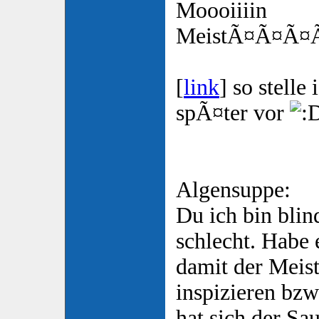
Moooiiiin
MeistÃ¤Ã¤Ã¤
[
link
] so stelle
spÃ¤ter vor
Algensuppe:
Du ich bin blin
schlecht. Habe 
damit der Meist
inspizieren bzw
hat sich der Sau