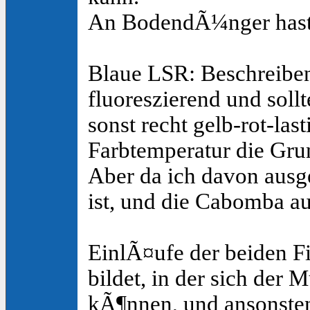
An BodendÃ¼nger hast 
Blaue LSR: Beschreiben 
fluoreszierend und sollte
sonst recht gelb-rot-la
Farbtemperatur die Gru
Aber da ich davon ausg
ist, und die Cabomba a
EinlÃ¤ufe der beiden Fi
bildet, in der sich de
kÃ¶nnen, und ansonsten 