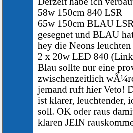
Derzeit habe ich verbau
58w 150cm 840 LSR
65w 150cm BLAU LSR - 
gesegnet und BLAU hatt
hey die Neons leuchten 
2 x 20w LED 840 (Link
Blau sollte nur eine pr
zwischenzeitlich wÃ¼rde
jemand ruft hier Veto! 
ist klarer, leuchtender,
soll. OK oder raus dami
klaren JEIN rauskomme