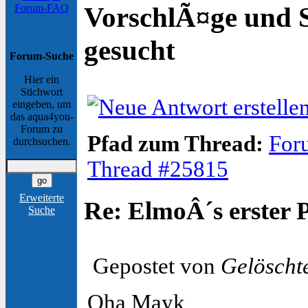
VorschlÃ¤ge und 
Forum-FAQ
gesucht
Forum-Suche
Hier ein
Stichwort
eingeben, um
das aqua4you-
Forum zu
Pfad zum Thread:
For
durchsuchen.
Thread #25815
Erweiterte
Re: ElmoÂ´s erster 
Suche
Gepostet von
Gelöscht
Oha Mayk,