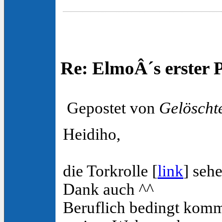
Re: ElmoÂ´s erster 
Gepostet von
Gelöscht
Heidiho,
die Torkrolle [
link
] seh
Dank auch ^^
Beruflich bedingt komm