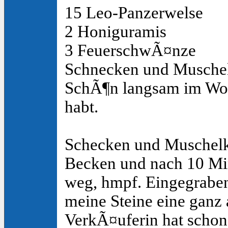
15 Leo-Panzerwelse
2 Honiguramis
3 FeuerschwÃ¤nze
Schnecken und Musche
SchÃ¶n langsam im Woch
habt.
Schecken und Muschelk
Becken und nach 10 Minu
weg, hmpf. Eingegraben,
meine Steine eine ganz 
VerkÃ¤uferin hat schon 