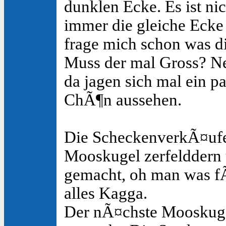
dunklen Ecke. Es ist ni
immer die gleiche Ecke 
frage mich schon was d
Muss der mal Gross? Ne
da jagen sich mal ein pa
ChÃ¶n aussehen.
Die ScheckenverkÃ¤ufer
Mooskugel zerfelddern 
gemacht, oh man was fÃ
alles Kagga.
Der nÃ¤chste Mooskuge