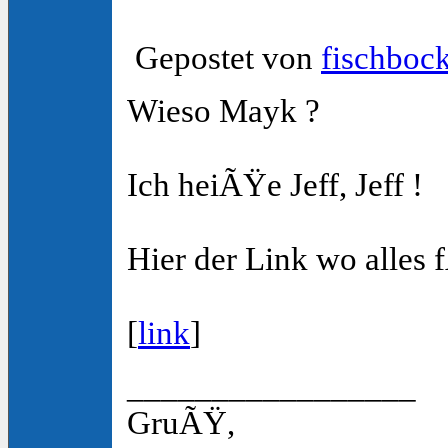
Gepostet von
fischboc
Wieso Mayk ?
Ich heiÃŸe Jeff, Jeff !
Hier der Link wo alles f
[
link
]
_________________
GruÃŸ,