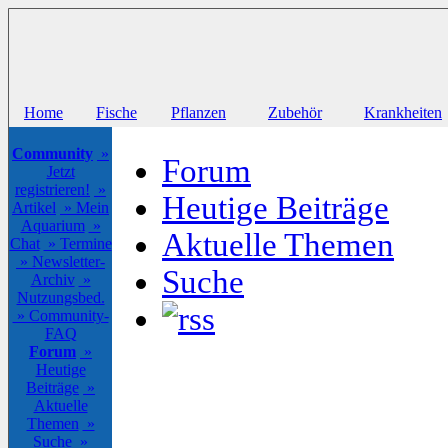
Home
Fische
Pflanzen
Zubehör
Krankheiten
Community
»
Forum
Jetzt
registrieren!
»
Heutige Beiträge
Artikel
» Mein
Aquarium
»
Aktuelle Themen
Chat
» Termine
» Newsletter-
Suche
Archiv
»
Nutzungsbed.
» Community-
FAQ
Forum
»
Heutige
Beiträge
»
Aktuelle
Themen
»
Suche
»