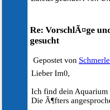
Re: VorschlÃ¤ge un
gesucht
Gepostet von
Schmerle
Lieber Im0,
Ich find dein Aquarium
Die Ã¶fters angesproch