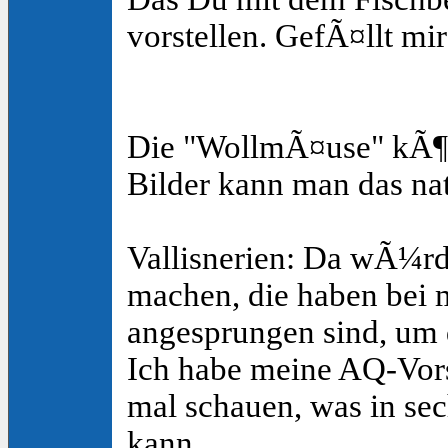
vorstellen. GefÃ¤llt mir
Die "WollmÃ¤use" kÃ¶n
Bilder kann man das n
Vallisnerien: Da wÃ¼rd
machen, die haben bei m
angesprungen sind, um 
Ich habe meine AQ-Vorst
mal schauen, was in se
kann.