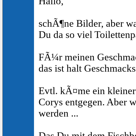
Hallo,
schÃ¶ne Bilder, aber wa
Du da so viel Toilettenp
FÃ¼r meinen Geschmack
das ist halt Geschmack
Evtl. kÃ¤me ein kleine
Corys entgegen. Aber w
werden ...
Das Du mit dem Fischbe