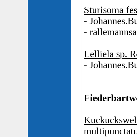
Sturisoma fe
- Johannes.B
- rallemanns
Lelliela sp. 
- Johannes.B
Fiederbartw
Kuckuckswel
multipunctatu