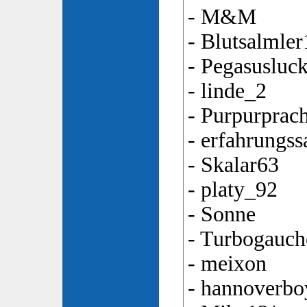
- M&M
- Blutsalmler
- Pegasusluc
- linde_2
- Purpurprac
- erfahrungss
- Skalar63
- platy_92
- Sonne
- Turbogauch
- meixon
- hannoverbo