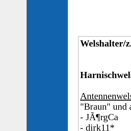
Welshalter/z
Harnischwels
Antennenwel
"Braun" und 
- JÃ¶rgCa
- dirk11*