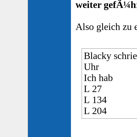
weiter gefÃ¼h
Also gleich zu 
Blacky schri
Uhr
Ich hab
L 27
L 134
L 204