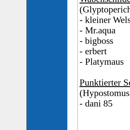
(Glyptoperich
- kleiner Wel
- Mr.aqua
- bigboss
- erbert
- Platymaus
Punktierter S
(Hypostomus 
- dani 85