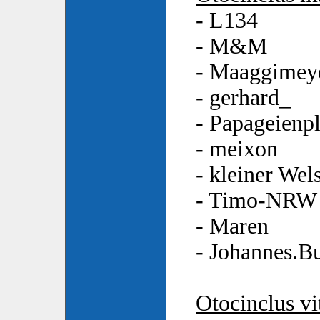
- L134
- M&M
- Maaggimey
- gerhard_
- Papageienpl
- meixon
- kleiner Wel
- Timo-NRW
- Maren
- Johannes.B
Otocinclus vi