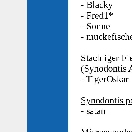
- Blacky
- Fred1*
- Sonne
- muckefisch
Stachliger Fi
(Synodontis 
- TigerOskar
Synodontis p
- satan