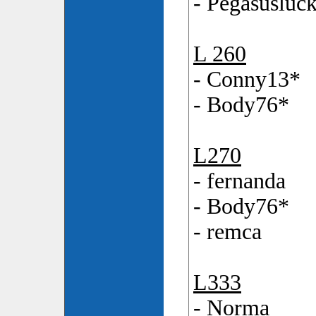
- Pegasusluc
L 260
- Conny13*
- Body76*
L270
- fernanda
- Body76*
- remca
L333
- Norma