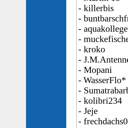
- killerbis
- buntbarsch
- aquakollege
- muckefisch
- kroko
- J.M.Antenn
- Mopani
- WasserFlo*
- Sumatrabar
- kolibri234
- Jeje
- frechdachs