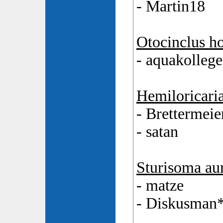
- Martin18
Otocinclus h
- aquakollege
Hemiloricaria
- Brettermeie
- satan
Sturisoma a
- matze
- Diskusman