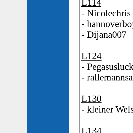
L114
- Nicolechris
- hannoverbo
- Dijana007
L124
- Pegasusluc
- rallemanns
L130
- kleiner Wel
L134