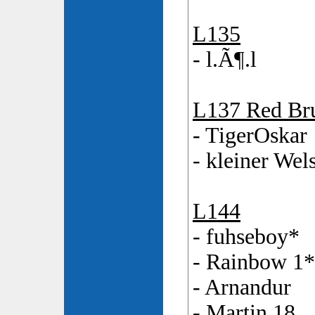
L135
- l.Ã¶.l
L137 Red Br
- TigerOskar
- kleiner Wel
L144
- fuhseboy*
- Rainbow 1*
- Arnandur
- Martin 18