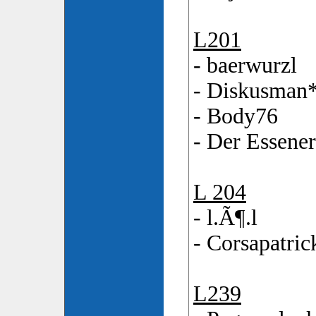
L201
- baerwurzl
- Diskusman
- Body76
- Der Essener
L 204
- l.Ã¶.l
- Corsapatric
L239