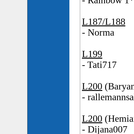
- Rainbow 1*
L187/L188
- Norma
L199
- Tati717
L200
(Baryan
- rallemanns
L200
(Hemian
- Dijana007