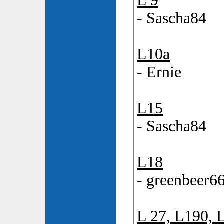
L 9
- Sascha84
L10a
- Ernie
L15
- Sascha84
L18
- greenbeer6
L 27, L190, 