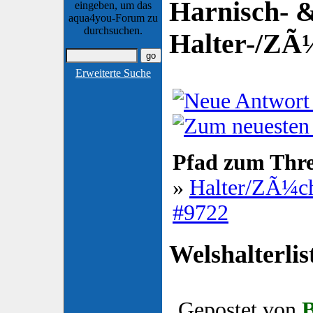
Harnisch- &
eingeben, um das
aqua4you-Forum zu
durchsuchen.
Halter-/ZÃ¼
Erweiterte Suche
Pfad zum Thr
»
Halter/ZÃ¼ch
#9722
Welshalterli
Gepostet von
B