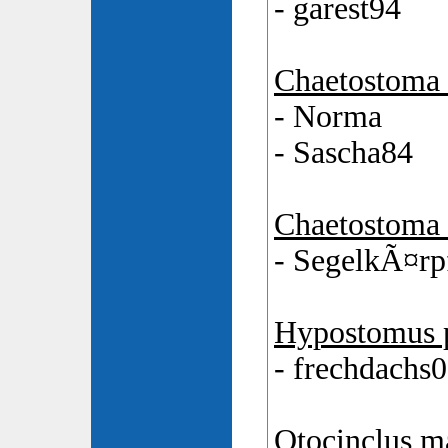
- garest94
Chaetostoma 
- Norma
- Sascha84
Chaetostoma c
- SegelkÃ¤rp
Hypostomus 
- frechdachs
Otocinclus m