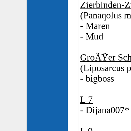
Zierbinden-Z
(Panaqolus m
- Maren
- Mud
GroÃŸer Sch
(Liposarcus p
- bigboss
L 7
- Dijana007*