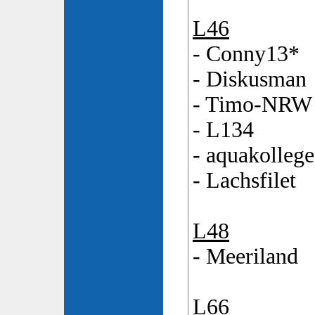
L46
- Conny13*
- Diskusman
- Timo-NRW
- L134
- aquakollege
- Lachsfilet
L48
- Meeriland
L66