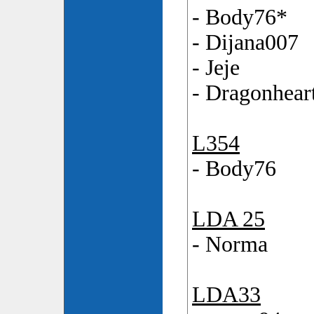
- Body76*
- Dijana007
- Jeje
- Dragonhear
L354
- Body76
LDA 25
- Norma
LDA33