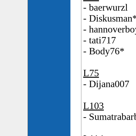
- baerwurzl
- Diskusman
- hannoverbo
- tati717
- Body76*
L75
- Dijana007
L103
- Sumatrabar