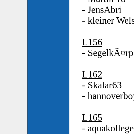
- JensAbri
- kleiner Wel
L156
- SegelkÃ¤rp
L162
- Skalar63
- hannoverbo
L165
- aquakollege