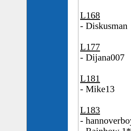
L168
- Diskusman
L177
- Dijana007
L181
- Mike13
L183
- hannoverbo