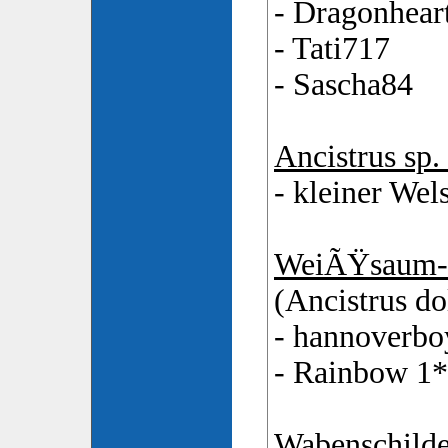
- Dragonhear
- Tati717
- Sascha84
Ancistrus sp.
- kleiner Wel
WeiÃŸsaum-
(Ancistrus do
- hannoverbo
- Rainbow 1*
Wabenschilde