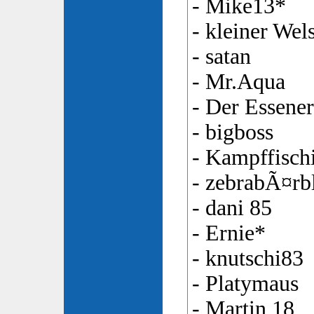
- Mike13*
- kleiner Wel
- satan
- Mr.Aqua
- Der Essener
- bigboss
- Kampffisch
- zebrabÃ¤rb
- dani 85
- Ernie*
- knutschi83
- Platymaus
- Martin 18