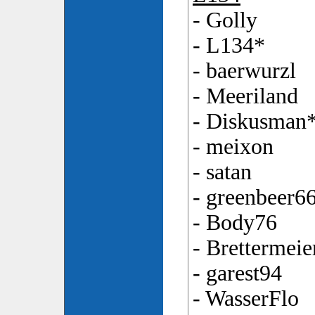
- Golly
- L134*
- baerwurzl
- Meeriland
- Diskusman
- meixon
- satan
- greenbeer6
- Body76
- Brettermeie
- garest94
- WasserFlo