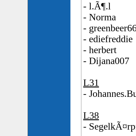
- l.Ã¶.l
- Norma
- greenbeer6
- ediefreddie
- herbert
- Dijana007
L31
- Johannes.B
L38
- SegelkÃ¤rp