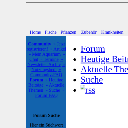
Home
Fische
Pflanzen
Zubehör
Krankheiten
Community
» Jetzt
Forum
registrieren!
» Artikel
» Mein Aquarium
»
Heutige Beit
Chat
» Termine
»
Newsletter-Archiv
»
Aktuelle Th
Nutzungsbed.
»
Community-FAQ
Suche
Forum
» Heutige
Beiträge
» Aktuelle
Themen
» Suche
»
Forum-FAQ
Forum-Suche
Hier ein Stichwort