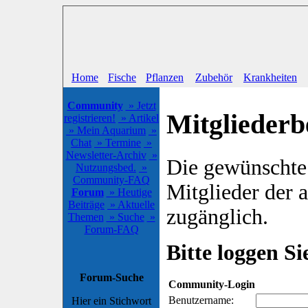
Home
Fische
Pflanzen
Zubehör
Krankheiten
Community
» Jetzt
Mitgliederb
registrieren!
» Artikel
» Mein Aquarium
»
Chat
» Termine
»
Newsletter-Archiv
»
Die gewünschte S
Nutzungsbed.
»
Community-FAQ
Mitglieder der
Forum
» Heutige
Beiträge
» Aktuelle
zugänglich.
Themen
» Suche
»
Forum-FAQ
Bitte loggen Sie
Forum-Suche
Community-Login
Benutzername:
Hier ein Stichwort