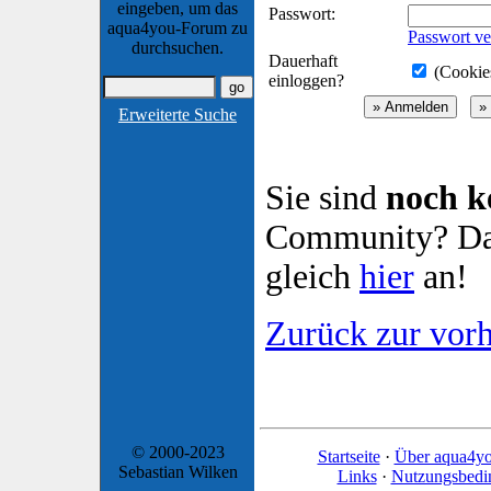
eingeben, um das
Passwort:
aqua4you-Forum zu
Passwort ve
durchsuchen.
Dauerhaft
(Cookies
einloggen?
Erweiterte Suche
Sie sind
noch k
Community? Dan
gleich
hier
an!
Zurück zur vorh
© 2000-2023
Startseite
·
Über aqua4y
Sebastian Wilken
Links
·
Nutzungsbedi