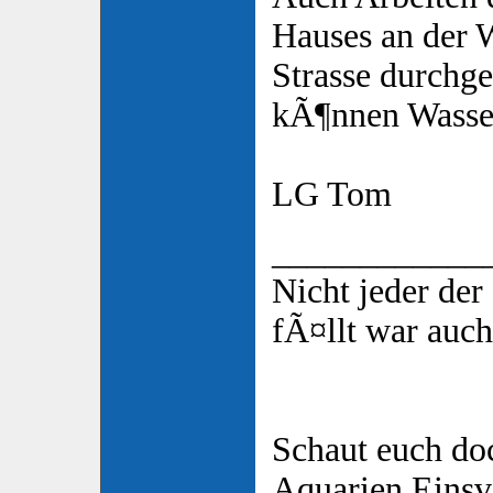
Hauses an der W
Strasse durchg
kÃ¶nnen Wasser
LG Tom
____________
Nicht jeder de
fÃ¤llt war auch
Schaut euch do
Aquarien Eins