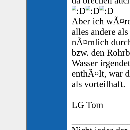
da brechen auc
Aber ich wÃ¤re 
alles andere al
nÃ¤mlich durch
bzw. den Rohrb
Wasser irgende
enthÃ¤lt, war 
als vorteilhaft.
LG Tom
____________