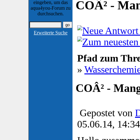
COÂ² - Man
eingeben, um das
aqua4you-Forum zu
durchsuchen.
Erweiterte Suche
Pfad zum Thr
»
Wasserchemi
COÂ² - Mang
Gepostet von
D
05.06.14, 14:34