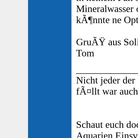
Mineralwasser
kÃ¶nnte ne Opt
GruÃŸ aus Sol
Tom
____________
Nicht jeder de
fÃ¤llt war auch
Schaut euch do
Aquarien Eins