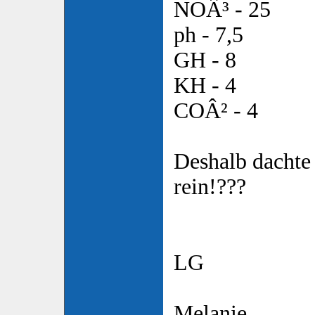
NOÂ³ - 25
ph - 7,5
GH - 8
KH - 4
COÂ² - 4
Deshalb dachte 
rein!???
LG
Melanie