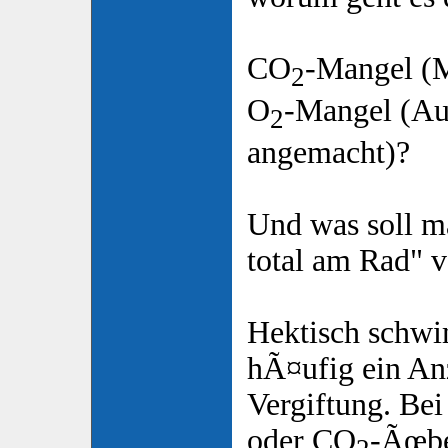
CO
-Mangel (M
2
O
-Mangel (Au
2
angemacht)?
Und was soll m
total am Rad" v
Hektisch schwi
hÃ¤ufig ein An
Vergiftung. Be
oder CO
-Ãœb