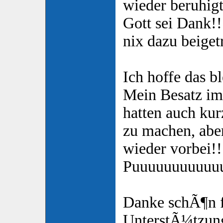
wieder beruhigt
Gott sei Dank!!
nix dazu beiget
Ich hoffe das bl
Mein Besatz im
hatten auch ku
zu machen, abe
wieder vorbei!!
Puuuuuuuuuuu
Danke schÃ¶n 
UnterstÃ¼tzu