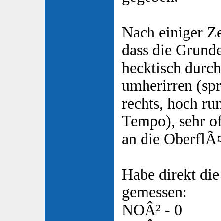
Nach einiger Zei
dass die Grund
hecktisch durc
umherirren (spr
rechts, hoch ru
Tempo), sehr of
an die OberflÃ
Habe direkt di
gemessen:
NOÂ² - 0