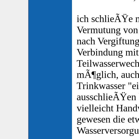
ich schlieÃŸe m
Vermutung von 
nach Vergiftung
Verbindung mit
Teilwasserwechs
mÃ¶glich, auch
Trinkwasser "ei
ausschlieÃŸen 
vielleicht Han
gewesen die et
Wasserversorgu