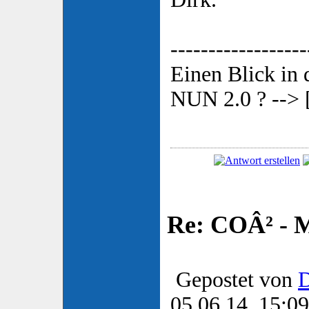
------------------
Einen Blick in
NUN 2.0 ? --> 
Re: COÂ² - 
Gepostet von
D
05.06.14, 15:09