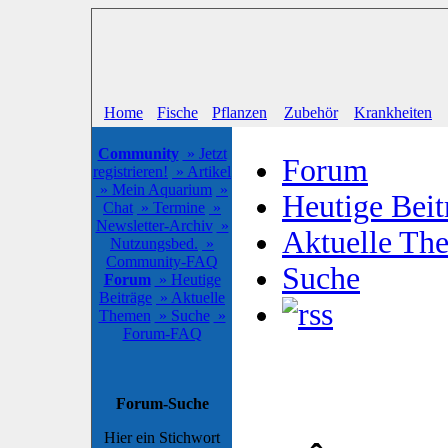
Home
Fische
Pflanzen
Zubehör
Krankheiten
Community
» Jetzt
Forum
registrieren!
» Artikel
» Mein Aquarium
»
Heutige Beit
Chat
» Termine
»
Newsletter-Archiv
»
Aktuelle Th
Nutzungsbed.
»
Community-FAQ
Suche
Forum
» Heutige
Beiträge
» Aktuelle
Themen
» Suche
»
Forum-FAQ
Forum-Suche
Hier ein Stichwort