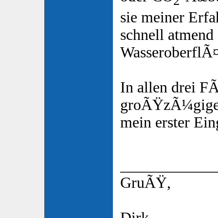
2
sie meiner Erfa
schnell atmend 
WasseroberflÃ¤
In allen drei F
groÃŸzÃ¼giger
mein erster Eing
____________
GruÃŸ,
Dirk.