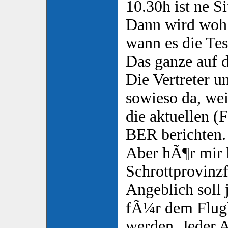
10.30h ist ne S
Dann wird woh
wann es die Test
Das ganze auf
Die Vertreter u
sowieso da, we
die aktuellen (
BER berichten.
Aber hÃ¶r mir
Schrottprovinzf
Angeblich soll 
fÃ¼r dem Flug
werden. Jeder A