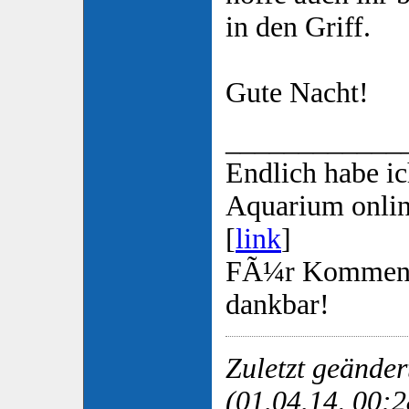
in den Griff.
Gute Nacht!
____________
Endlich habe i
Aquarium online
[
link
]
FÃ¼r Komment
dankbar!
Zuletzt geände
(01.04.14, 00:2