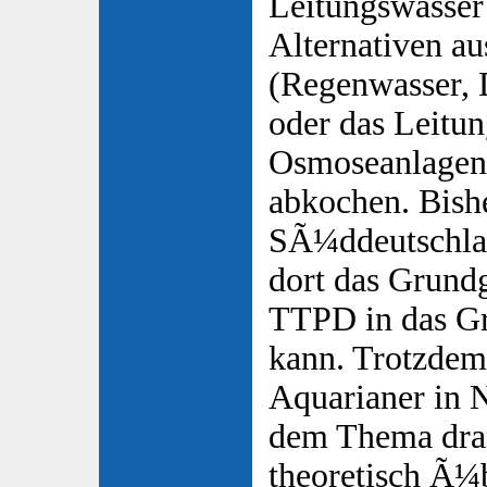
Leitungswasser
Alternativen a
(Regenwasser, D
oder das Leitu
Osmoseanlagen 
abkochen. Bishe
SÃ¼ddeutschlan
dort das Grundg
TTPD in das G
kann. Trotzdem
Aquarianer in 
dem Thema dran
theoretisch Ã¼