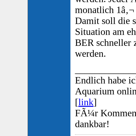
monatlich 1â‚¬ a
Damit soll die 
Situation am e
BER schneller 
werden.
____________
Endlich habe i
Aquarium online
[
link
]
FÃ¼r Komment
dankbar!