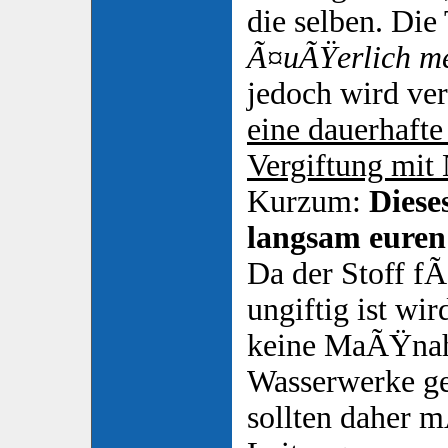
die selben. Die
Ã¤uÃŸerlich me
jedoch wird ve
eine dauerhafte
Vergiftung mit 
Kurzum:
Diese
langsam euren
Da der Stoff f
ungiftig ist wir
keine MaÃŸnah
Wasserwerke ge
sollten daher 