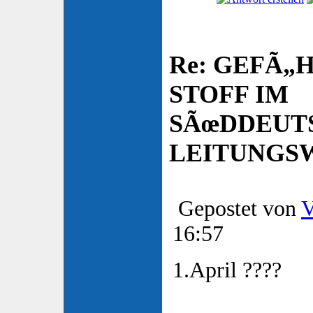
Re: GEFÃ„
STOFF IM
SÃœDDEUT
LEITUNGSW
Gepostet von
V
16:57
1.April ????
____________