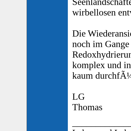
Seenlandschaft
wirbellosen en
Die Wiederansie
noch im Gange 
Redoxhydrierun
komplex und in
kaum durchfÃ¼h
LG
Thomas
____________