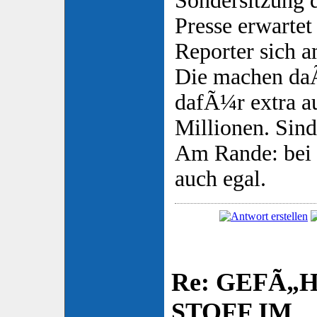
Sondersitzung d
Presse erwartet 
Reporter sich 
Die machen da
dafÃ¼r extra a
Millionen. Sind
Am Rande: bei
auch egal.
Re: GEFÃ„
STOFF IM