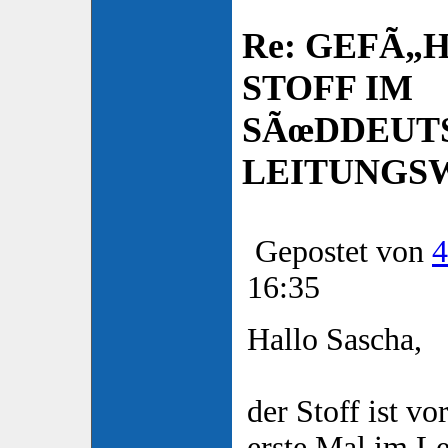
Re: GEFÃ„
STOFF IM
SÃœDDEUT
LEITUNGSW
Gepostet von
4
16:35
Hallo Sascha,
der Stoff ist v
erste Mal im L