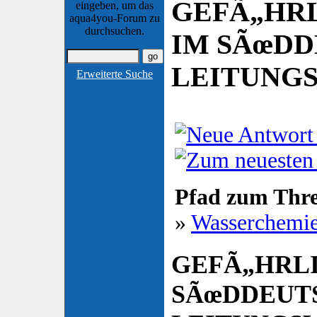
GEFÃ„HRL
eingeben, um das
aqua4you-Forum zu
durchsuchen.
IM SÃœD
LEITUNGS
Erweiterte Suche
Pfad zum Thr
»
Wasserchemi
GEFÃ„HRLI
SÃœDDEUT