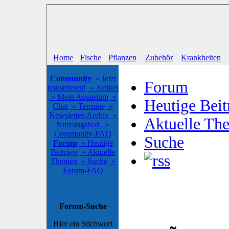
Home
Fische
Pflanzen
Zubehör
Krankheiten
Community
» Jetzt
Forum
registrieren!
» Artikel
» Mein Aquarium
»
Heutige Beit
Chat
» Termine
»
Newsletter-Archiv
»
Aktuelle Th
Nutzungsbed.
»
Community-FAQ
Suche
Forum
» Heutige
Beiträge
» Aktuelle
Themen
» Suche
»
Forum-FAQ
Forum-Suche
Hier ein Stichwort