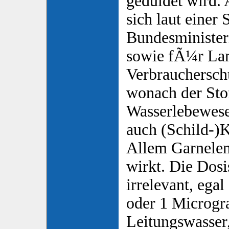
geduldet wird. 
sich laut einer
Bundesministe
sowie fÃ¼r Lan
Verbraucherschu
wonach der Sto
Wasserlebewese
auch (Schild-)
Allem Garnelen
wirkt. Die Dosis
irrelevant, eg
oder 1 Microgr
Leitungswasser