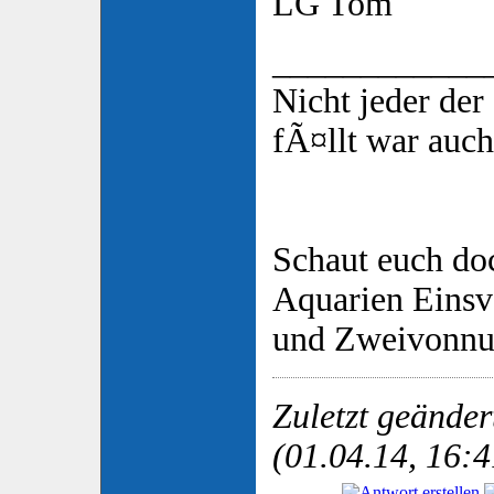
LG Tom
____________
Nicht jeder de
fÃ¤llt war auch
Schaut euch do
Aquarien Eins
und Zweivonnu
Zuletzt geände
(01.04.14, 16:4