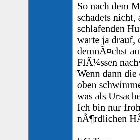
So nach dem M
schadets nicht, 
schlafenden Hu
warte ja drauf,
demnÃ¤chst au
FlÃ¼ssen nach
Wenn dann die e
oben schwimmen
was als Ursache
Ich bin nur froh
nÃ¶rdlichen HÃ