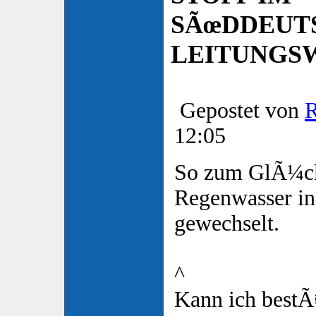
SÃœDDEUT
LEITUNGSW
Gepostet von
12:05
So zum GlÃ¼ck
Regenwasser in 
gewechselt.
^
Kann ich bestÃ