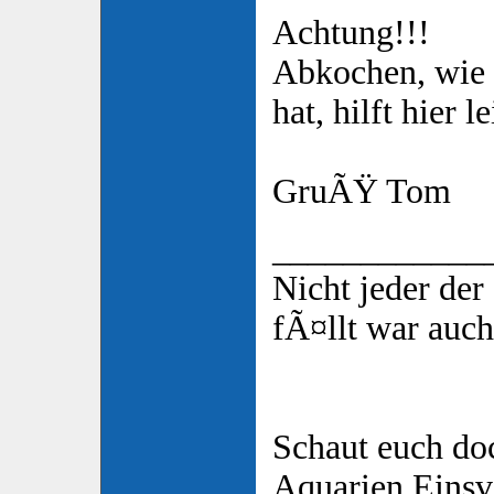
Achtung!!!
Abkochen, wie 
hat, hilft hier l
GruÃŸ Tom
____________
Nicht jeder de
fÃ¤llt war auch
Schaut euch do
Aquarien Eins