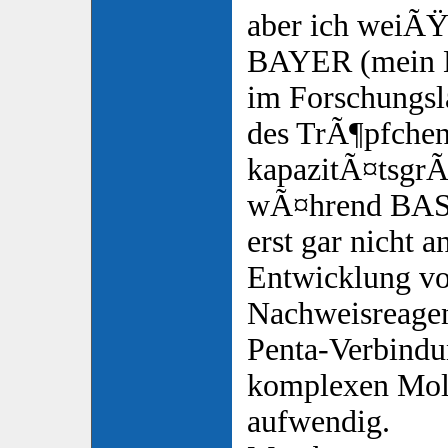
aber ich weiÃŸ 
BAYER (mein N
im Forschungsl
des TrÃ¶pfchen
kapazitÃ¤tsgrÃ
wÃ¤hrend BASF
erst gar nicht 
Entwicklung v
Nachweisreagen
Penta-Verbindu
komplexen Mol
aufwendig.