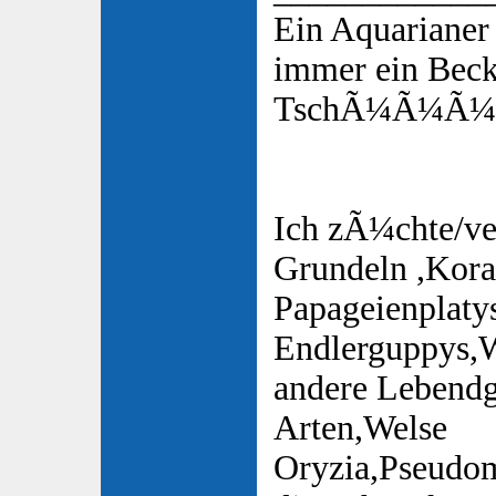
Ein Aquarianer
immer ein Bec
TschÃ¼Ã¼Ã¼s
Ich zÃ¼chte/ve
Grundeln ,Koral
Papageienplaty
Endlerguppys,
andere Lebend
Arten,Welse
Oryzia,Pseudom