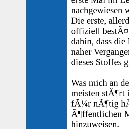
nachgewiesen 
Die erste, aller
offiziell bestÃ
dahin, dass die
naher Vergange
dieses Stoffes 
Was mich an de
meisten stÃ¶rt 
fÃ¼r nÃ¶tig hÃ
Ã¶ffentlichen 
hinzuweisen.