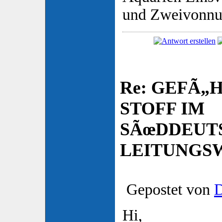
und Zweivonnu
Re: GEFÃ„
STOFF IM
SÃœDDEUT
LEITUNGSW
Gepostet von
D
Hi,