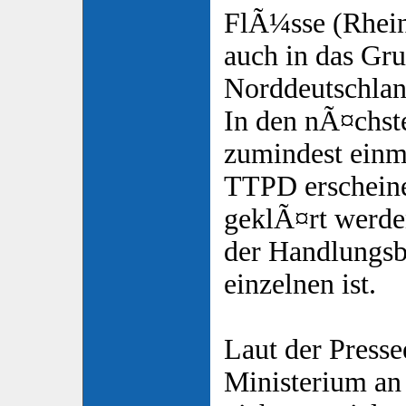
FlÃ¼sse (Rhein,
auch in das Gr
Norddeutschlan
In den nÃ¤chst
zumindest einma
TTPD erscheine
geklÃ¤rt werde
der Handlungsb
einzelnen ist.
Laut der Presse
Ministerium an