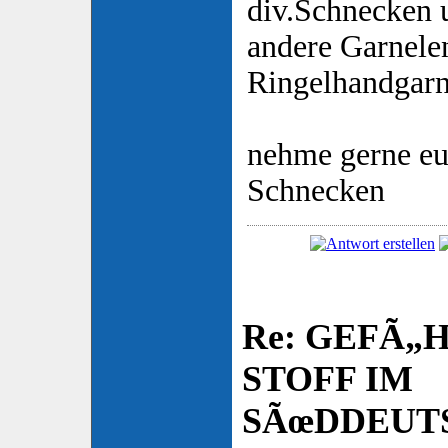
div.Schnecken u
andere Garnele
Ringelhandgarn
nehme gerne e
Schnecken
Re: GEFÃ„
STOFF IM
SÃœDDEUT