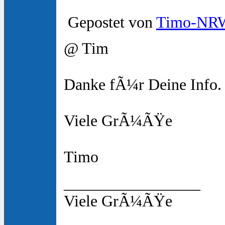
Gepostet von
Timo-NR
@ Tim
Danke fÃ¼r Deine Info. 
Viele GrÃ¼ÃŸe
Timo
_________________
Viele GrÃ¼ÃŸe