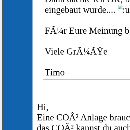
eingebaut wurde....
FÃ¼r Eure Meinung be
Viele GrÃ¼ÃŸe
Timo
Hi,
Eine COÂ² Anlage brauch
das COÂ² kannst du auch