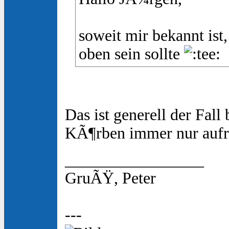
soweit mir bekannt is
oben sein sollte
Das ist generell der Fall
KÃ¶rben immer nur aufrec
_________________
GruÃŸ, Peter
---