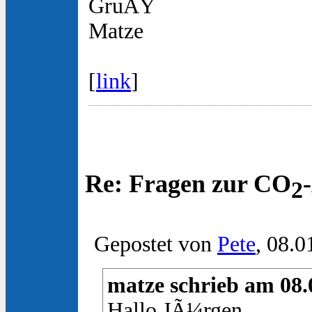
GruÃŸ
Matze
[
link
]
Re: Fragen zur CO
2
Gepostet von
Pete
, 08.0
matze schrieb am 08.0
Hallo JÃ¼rgen,