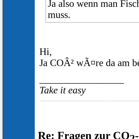
Ja also wenn man Fisc
muss.
Hi,
Ja COÂ² wÃ¤re da am b
_________________
Take it easy
Re: Fragen zur CO
2