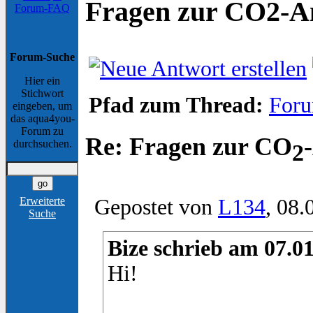
Fragen zur CO2-A
Forum-FAQ
Forum-Suche
Hier ein
Stichwort
Pfad zum Thread:
Foru
eingeben, um
das aqua4you-
Forum zu
Re: Fragen zur CO
durchsuchen.
2
Gepostet von
L134
, 08.
Erweiterte
Suche
Bize schrieb am 07.01
Hi!