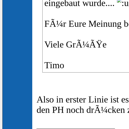
eingebaut wurde....
FÃ¼r Eure Meinung be
Viele GrÃ¼ÃŸe
Timo
Also in erster Linie ist 
den PH noch drÃ¼cken zu
_________________