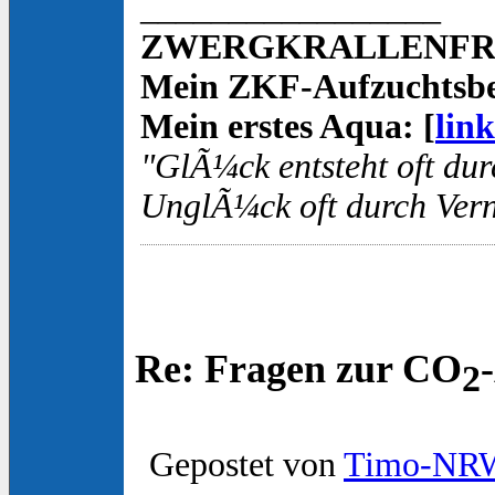
_________________
ZWERGKRALLENFROS
Mein ZKF-Aufzuchtsbe
Mein erstes Aqua: [
link
"GlÃ¼ck entsteht oft dur
UnglÃ¼ck oft durch Vern
Re: Fragen zur CO
2
Gepostet von
Timo-NR