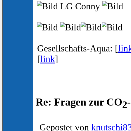
LG Conny
Gesellschafts-Aqua: [
lin
[
link
]
Re: Fragen zur CO
2
Gepostet von
knutschi8