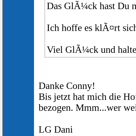
Das GlÃ¼ck hast Du mo
Ich hoffe es klÃ¤rt si
Viel GlÃ¼ck und halte
Danke Conny!
Bis jetzt hat mich die H
bezogen. Mmm...wer weiÃ
LG Dani