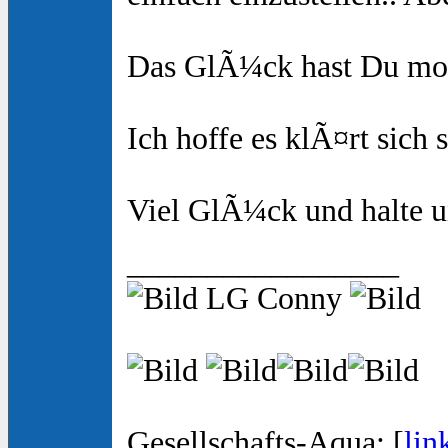
Das GlÃ¼ck hast Du mome
Ich hoffe es klÃ¤rt sich
Viel GlÃ¼ck und halte u
_________________
LG Conny
Gesellschafts-Aqua: [
lin