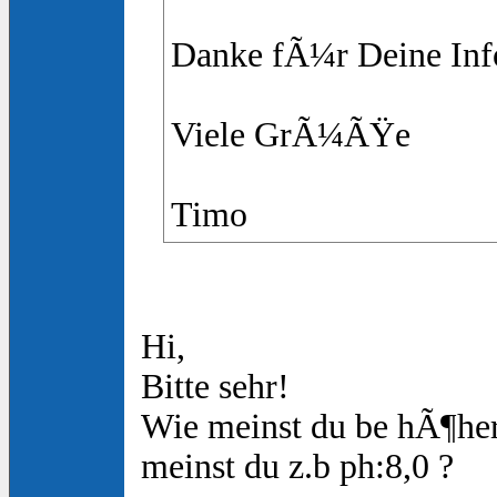
Danke fÃ¼r Deine Info
Viele GrÃ¼ÃŸe
Timo
Hi,
Bitte sehr!
Wie meinst du be hÃ¶he
meinst du z.b ph:8,0 ?