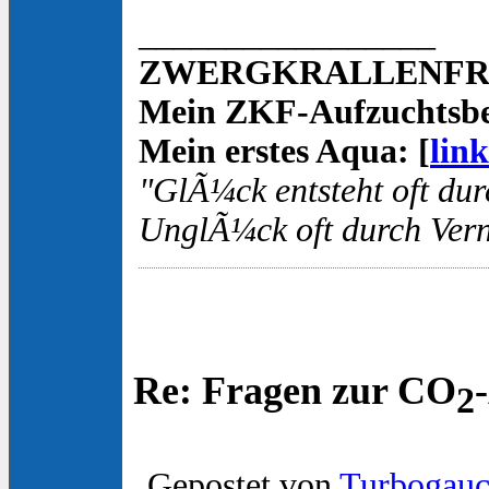
_________________
ZWERGKRALLENFROS
Mein ZKF-Aufzuchtsbe
Mein erstes Aqua: [
link
"GlÃ¼ck entsteht oft dur
UnglÃ¼ck oft durch Vern
Re: Fragen zur CO
2
Gepostet von
Turbogau