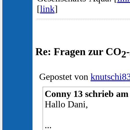
[
link
]
Re: Fragen zur CO
2
Gepostet von
knutschi8
Conny 13 schrieb am 
Hallo Dani,
...