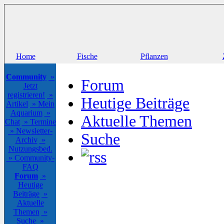
Home
Fische
Pflanzen
Community
»
Forum
Jetzt
registrieren!
»
Heutige Beiträge
Artikel
» Mein
Aquarium
»
Aktuelle Themen
Chat
» Termine
» Newsletter-
Suche
Archiv
»
Nutzungsbed.
» Community-
FAQ
Forum
»
Heutige
Beiträge
»
Aktuelle
Themen
»
Suche
»