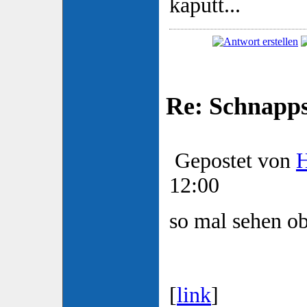
kaputt...
Re: Schnapp
Gepostet von
H
12:00
so mal sehen ob
[
link
]