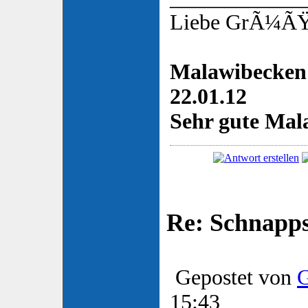
Liebe GrÃ¼ÃŸe
Malawibecken 
22.01.12
Sehr gute Mala
Re: Schnapp
Gepostet von
G
15:43