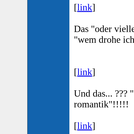
[
link
]
Das "oder viell
"wem drohe ich 
[
link
]
Und das... ???
romantik"!!!!!
[
link
]