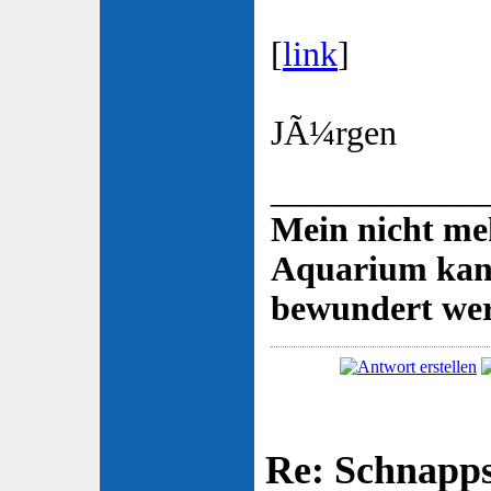
[
link
]
JÃ¼rgen
____________
Mein nicht me
Aquarium kann
bewundert we
Re: Schnapp