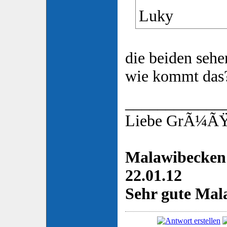
Luky
die beiden sehe
wie kommt das
____________
Liebe GrÃ¼ÃŸe
Malawibecken 
22.01.12
Sehr gute Mala