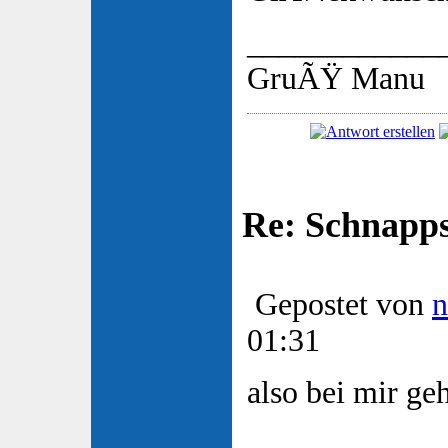
____________
GruÃŸ Manu
Re: Schnapp
Gepostet von
n
01:31
also bei mir geh
____________