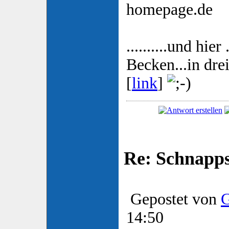
homepage.de
..........und hier
Becken...in dr
[
link
]
Re: Schnapp
Gepostet von
G
14:50