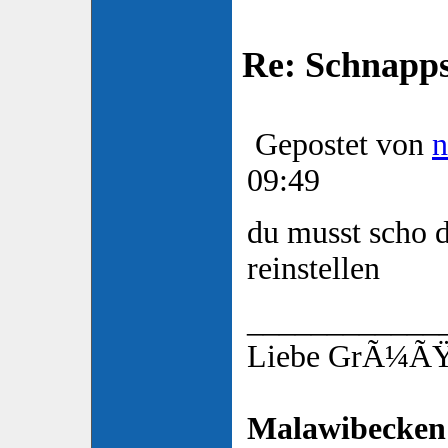
Re: Schnapp
Gepostet von
n
09:49
du musst scho d
reinstellen
____________
Liebe GrÃ¼ÃŸe
Malawibecken 