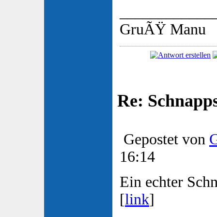
____________
GruÃŸ Manu
Re: Schnapp
Gepostet von
G
16:14
Ein echter Sch
[
link
]