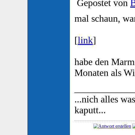
Gepostet von
mal schaun, wann
[
link
]
habe den Marmor
Monaten als Win
____________
...nich alles wa
kaputt...