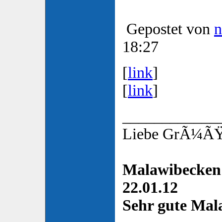
Gepostet von
n
18:27
[
link
]
[
link
]
____________
Liebe GrÃ¼ÃŸe
Malawibecken 
22.01.12
Sehr gute Mala