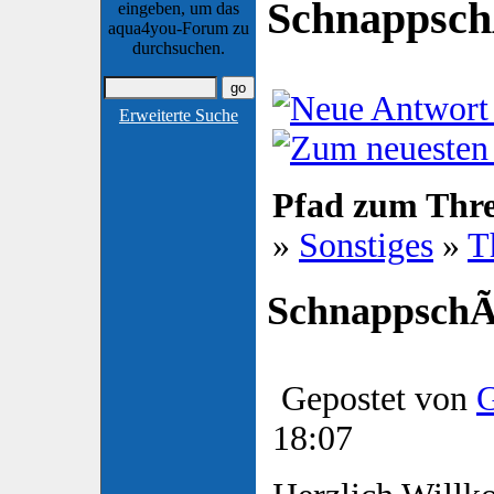
Schnappsc
eingeben, um das
aqua4you-Forum zu
durchsuchen.
Erweiterte Suche
Pfad zum Thr
»
Sonstiges
»
T
Schnappsch
Gepostet von
G
18:07