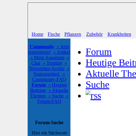
Home
Fische
Pflanzen
Zubehör
Krankheiten
Community
» Jetzt
Forum
registrieren!
» Artikel
» Mein Aquarium
»
Heutige Beit
Chat
» Termine
»
Newsletter-Archiv
»
Aktuelle Th
Nutzungsbed.
»
Community-FAQ
Suche
Forum
» Heutige
Beiträge
» Aktuelle
Themen
» Suche
»
Forum-FAQ
Forum-Suche
Hier ein Stichwort