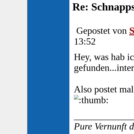
Re: Schnapp
Gepostet von
S
13:52
Hey, was hab ic
gefunden...inte
Also postet mal
____________
Pure Vernunft d