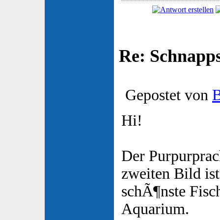
Re: Schnapp
Gepostet von
B
Hi!
Der Purpurprac
zweiten Bild is
schÃ¶nste Fisc
Aquarium.