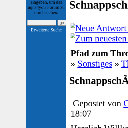
Schnappsc
eingeben, um das
aqua4you-Forum zu
durchsuchen.
Erweiterte Suche
Pfad zum Thr
»
Sonstiges
»
T
Schnappsch
Gepostet von
G
18:07