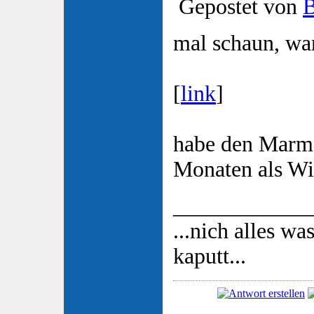
Gepostet von
mal schaun, wann
[
link
]
habe den Marmor
Monaten als Win
____________
...nich alles wa
kaputt...