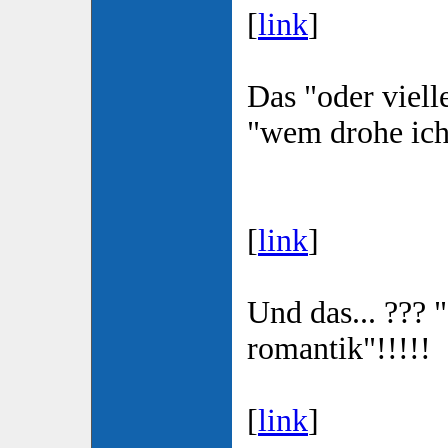
[
link
]
Das "oder viell
"wem drohe ich 
[
link
]
Und das... ???
romantik"!!!!!
[
link
]