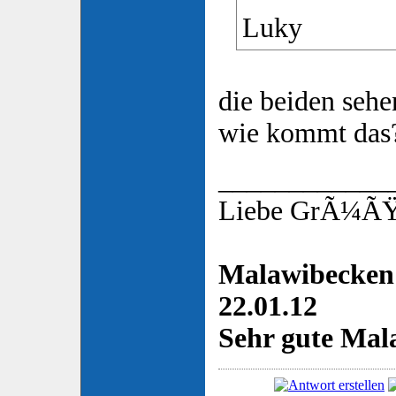
Luky
die beiden sehe
wie kommt das
____________
Liebe GrÃ¼ÃŸe
Malawibecken 
22.01.12
Sehr gute Mala