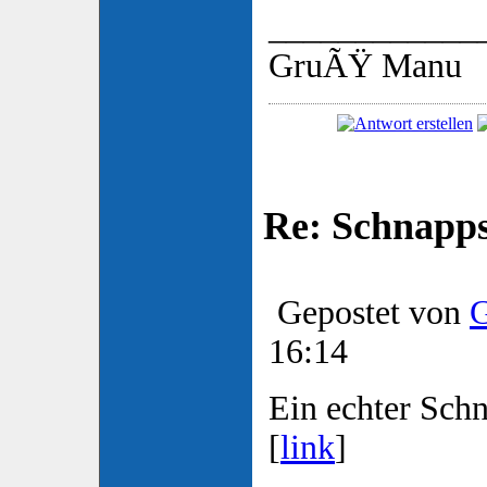
____________
GruÃŸ Manu
Re: Schnapp
Gepostet von
G
16:14
Ein echter Sch
[
link
]