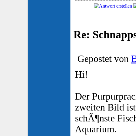
Re: Schnapp
Gepostet von
B
Hi!
Der Purpurprac
zweiten Bild is
schÃ¶nste Fisc
Aquarium.