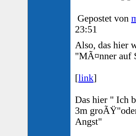
Gepostet von
23:51
Also, das hier
"MÃ¤nner auf S
[
link
]
Das hier " Ich 
3m groÃŸ"oder 
Angst"