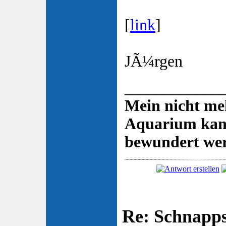
[
link
]
JÃ¼rgen
____________
Mein nicht me
Aquarium kann
bewundert we
Re: Schnapp