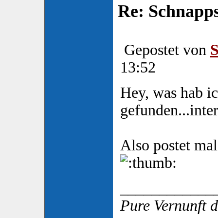
Re: Schnapp
Gepostet von
S
13:52
Hey, was hab ic
gefunden...inte
Also postet mal
____________
Pure Vernunft d