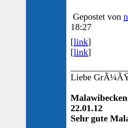
Gepostet von
n
18:27
[
link
]
[
link
]
____________
Liebe GrÃ¼ÃŸe
Malawibecken 
22.01.12
Sehr gute Mala