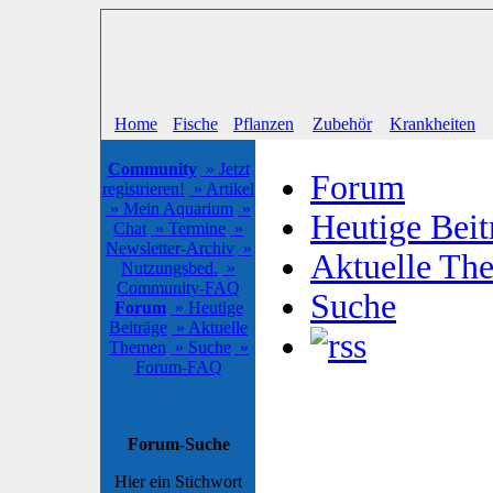
Home
Fische
Pflanzen
Zubehör
Krankheiten
Community
» Jetzt
Forum
registrieren!
» Artikel
» Mein Aquarium
»
Heutige Beit
Chat
» Termine
»
Newsletter-Archiv
»
Aktuelle Th
Nutzungsbed.
»
Community-FAQ
Suche
Forum
» Heutige
Beiträge
» Aktuelle
Themen
» Suche
»
Forum-FAQ
Forum-Suche
Hier ein Stichwort