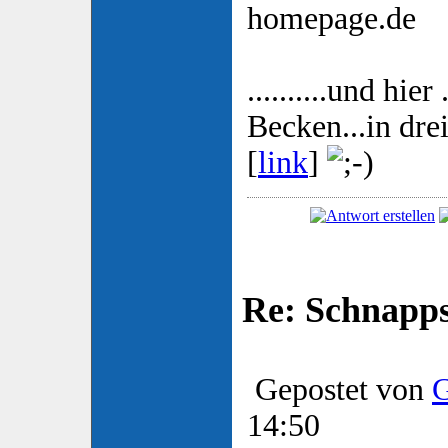
homepage.de
..........und hier
Becken...in dr
[
link
]
Re: Schnapp
Gepostet von
G
14:50