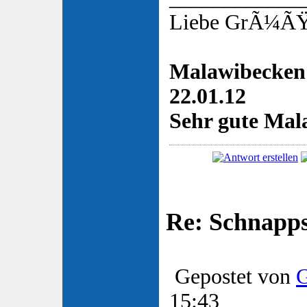
Liebe GrÃ¼ÃŸe
Malawibecken 
22.01.12
Sehr gute Mala
Re: Schnapp
Gepostet von
G
15:43