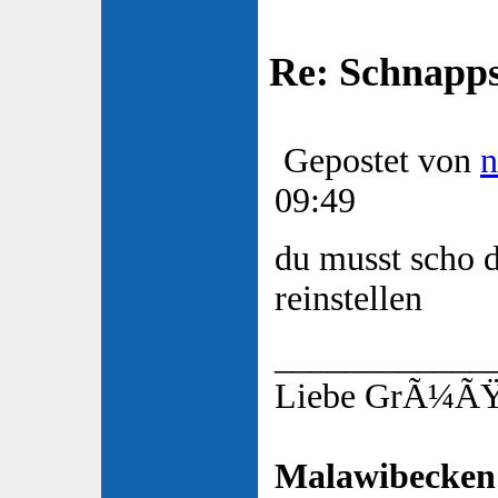
Re: Schnapp
Gepostet von
n
09:49
du musst scho d
reinstellen
____________
Liebe GrÃ¼ÃŸe
Malawibecken 