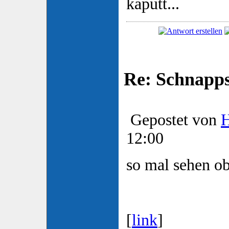
kaputt...
Re: Schnapp
Gepostet von
H
12:00
so mal sehen ob
[
link
]