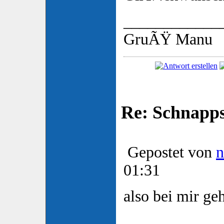
____________
GruÃŸ Manu
Re: Schnapp
Gepostet von
n
01:31
also bei mir geh
____________