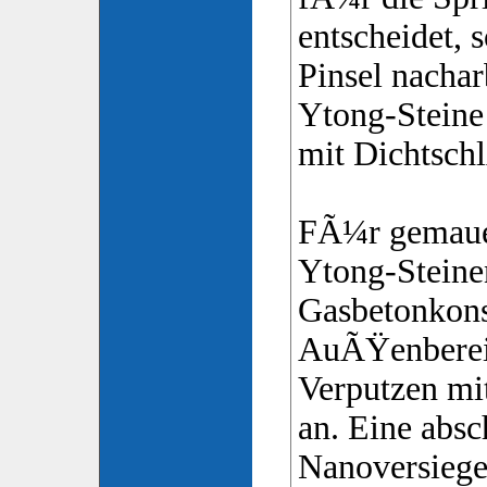
entscheidet, 
Pinsel nachar
Ytong-Stein
mit Dichtsc
FÃ¼r gemauer
Ytong-Stein
Gasbetonkons
AuÃŸenbereic
Verputzen m
an. Eine abs
Nanoversiege