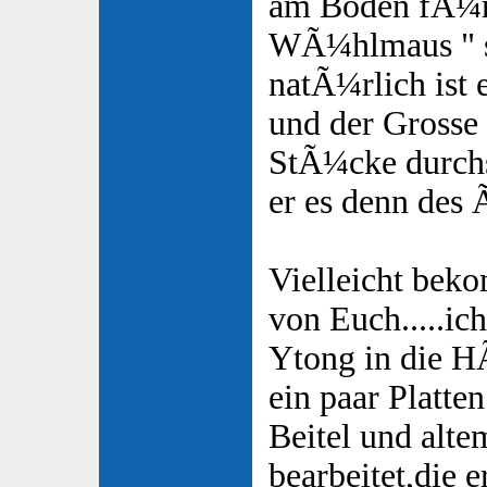
am Boden fÃ¼r 
WÃ¼hlmaus " sc
natÃ¼rlich ist 
und der Grosse 
StÃ¼cke durchs
er es denn des 
Vielleicht bek
von Euch.....ich
Ytong in die H
ein paar Platt
Beitel und alt
bearbeitet,die