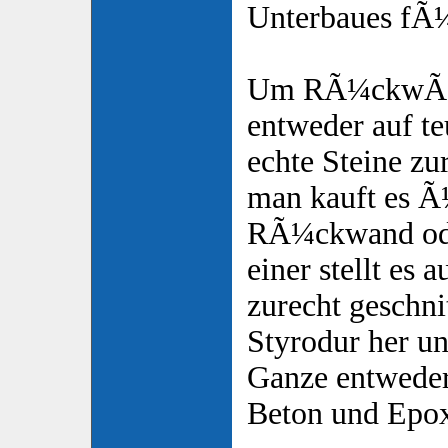
Unterbaues fÃ¼
Um RÃ¼ckwÃ¤nd
entweder auf t
echte Steine z
man kauft es Ã¼
RÃ¼ckwand ode
einer stellt es 
zurecht geschn
Styrodur her un
Ganze entweder
Beton und Epo