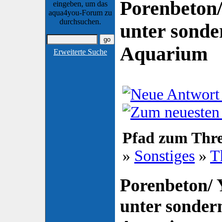
Porenbeton/
eingeben, um das
aqua4you-Forum zu
durchsuchen.
unter sonde
Aquarium
Erweiterte Suche
Pfad zum Thr
»
Sonstiges
»
T
Porenbeton/ 
unter sonder