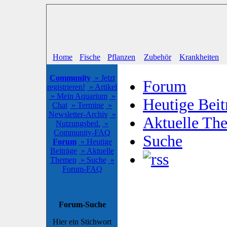
Home
Fische
Pflanzen
Zubehör
Krankheiten
Community
» Jetzt
Forum
registrieren!
» Artikel
» Mein Aquarium
»
Heutige Beit
Chat
» Termine
»
Newsletter-Archiv
»
Aktuelle Th
Nutzungsbed.
»
Community-FAQ
Suche
Forum
» Heutige
Beiträge
» Aktuelle
Themen
» Suche
»
Forum-FAQ
Forum-Suche
Hier ein Stichwort