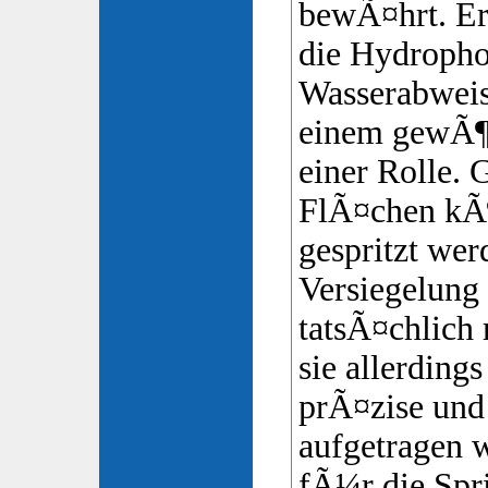
bewÃ¤hrt. Er
die Hydropho
Wasserabwei
einem gewÃ¶h
einer Rolle.
FlÃ¤chen kÃ
gespritzt wer
Versiegelung
tatsÃ¤chlich 
sie allerding
prÃ¤zise un
aufgetragen 
fÃ¼r die Spr