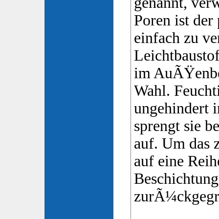
genannt, verw
Poren ist der
einfach zu ve
Leichtbausto
im AuÃŸenber
Wahl. Feuchti
ungehindert i
sprengt sie b
auf. Um das 
auf eine Reih
Beschichtung
zurÃ¼ckgegri