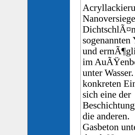
Acryllackier
Nanoversiege
DichtschlÃ¤
sogenannten 
und ermÃ¶gli
im AuÃŸenber
unter Wasser
konkreten Ein
sich eine der
Beschichtungs
die anderen.
Gasbeton unte