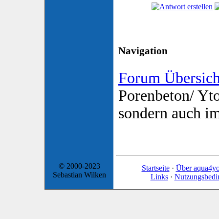
Navigation
Forum Übersich
Porenbeton/ Yto
sondern auch i
© 2000-2023
Startseite
·
Über aqua4y
Sebastian Wilken
Links
·
Nutzungsbedi