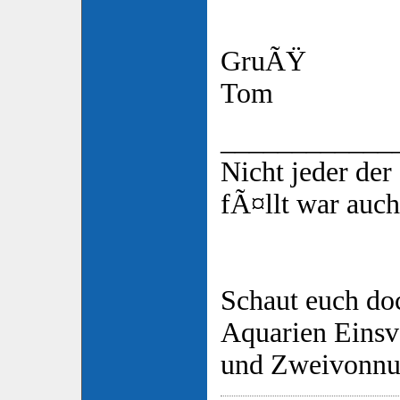
GruÃŸ
Tom
____________
Nicht jeder de
fÃ¤llt war auch
Schaut euch do
Aquarien Eins
und Zweivonnu