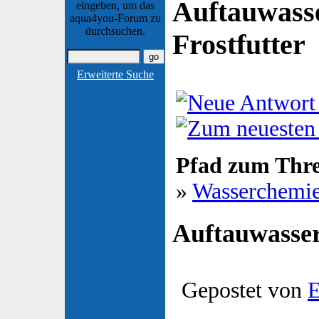
Auftauwass
eingeben, um das
aqua4you-Forum zu
durchsuchen.
Frostfutter
Erweiterte Suche
Pfad zum Thr
»
Wasserchemi
Auftauwasser
Gepostet von
E