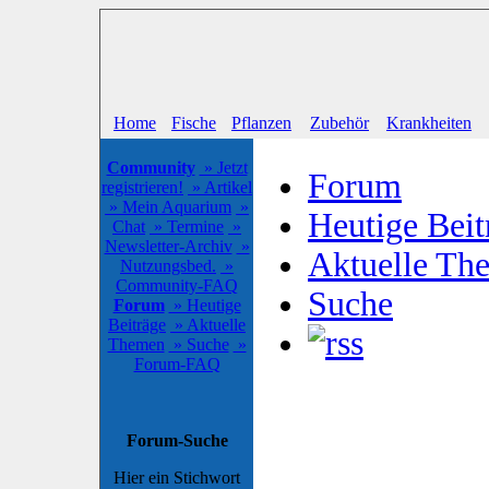
Home
Fische
Pflanzen
Zubehör
Krankheiten
Community
» Jetzt
Forum
registrieren!
» Artikel
» Mein Aquarium
»
Heutige Beit
Chat
» Termine
»
Newsletter-Archiv
»
Aktuelle Th
Nutzungsbed.
»
Community-FAQ
Suche
Forum
» Heutige
Beiträge
» Aktuelle
Themen
» Suche
»
Forum-FAQ
Forum-Suche
Hier ein Stichwort