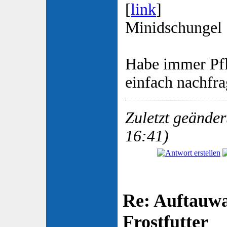
[
link
]
Minidschungel 
Habe immer Pf
einfach nachfr
Zuletzt geänder
16:41)
Re: Auftauwa
Frostfutter