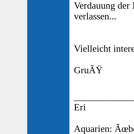
Verdauung der
verlassen...
Vielleicht inter
GruÃŸ
____________
Eri
Aquarien: Ãœb