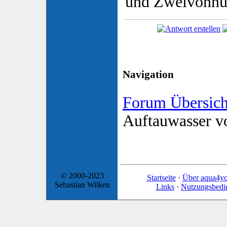
und Zweivonnu
Navigation
Forum Übersich
Auftauwasser vo
© 2000-2023
Startseite
·
Über aqua4y
Sebastian Wilken
Links
·
Nutzungsbedi