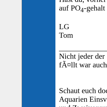
auf PO
-gehalt
4
LG
Tom
____________
Nicht jeder de
fÃ¤llt war auch
Schaut euch do
Aquarien Eins