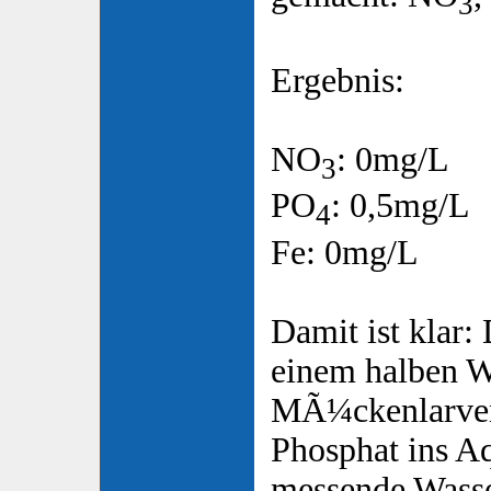
3
Ergebnis:
NO
: 0mg/L
3
PO
: 0,5mg/L
4
Fe: 0mg/L
Damit ist klar:
einem halben 
MÃ¼ckenlarven
Phosphat ins Aq
messende Wasse