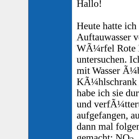
Hallo!
Heute hatte ich
Auftauwasser v
WÃ¼rfel Rote
untersuchen. I
mit Wasser Ã¼
KÃ¼hlschrank s
habe ich sie du
und verfÃ¼tter
aufgefangen, a
dann mal folgen
gemacht: NO
,