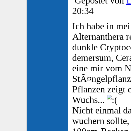
Gepostet von
20:34
Ich habe in m
Alternanthera r
dunkle Cryptoc
demersum, Cera
eine mir vom 
StÃ¤ngelpflanze
Pflanzen zeigt 
Wuchs...
Nicht einmal da
wuchern sollte,