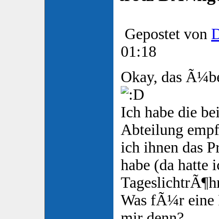
Gepostet von
01:18
Okay, das Ã¼be
Ich habe die be
Abteilung emp
ich ihnen das P
habe (da hatte 
TageslichtrÃ¶hr
Was fÃ¼r eine 
mir denn?