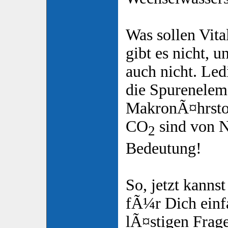
Was sollen Vita
gibt es nicht, 
auch nicht. Led
die Spurenelem
MakronÃ¤hrstof
CO
sind von 
2
Bedeutung!
So, jetzt kanns
fÃ¼r Dich einfa
lÃ¤stigen Frag