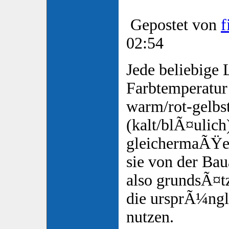
Gepostet von
f
02:54
Jede beliebige 
Farbtemperatur
warm/rot-gelbs
(kalt/blÃ¤ulich)
gleichermaÃŸen
sie von der Bau
also grundsÃ¤tz
die ursprÃ¼ngl
nutzen.