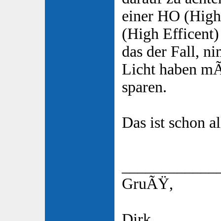
einer HO (Hig
(High Efficent)
das der Fall, 
Licht haben mÃ
sparen.
Das ist schon al
____________
GruÃŸ,
Dirk.