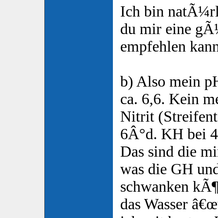
Ich bin natÃ¼r
du mir eine gÃ¼
empfehlen kan
b) Also mein p
ca. 6,6. Kein m
Nitrit (Streifen
6Â°d. KH bei 
Das sind die mi
was die GH und
schwanken kÃ¶n
das Wasser â€œ