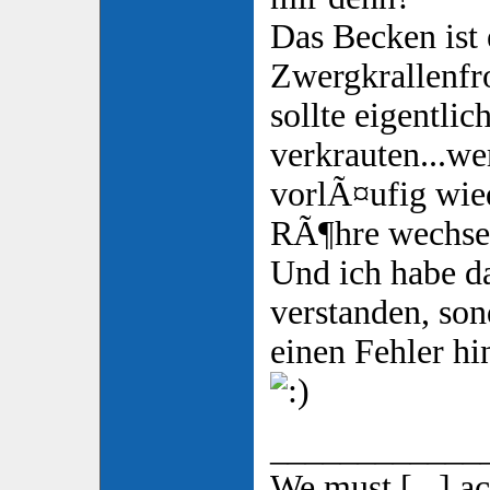
Das Becken ist 
Zwergkrallenfr
sollte eigentli
verkrauten...w
vorlÃ¤ufig wied
RÃ¶hre wechs
Und ich habe da
verstanden, son
einen Fehler h
____________
We must [...] a