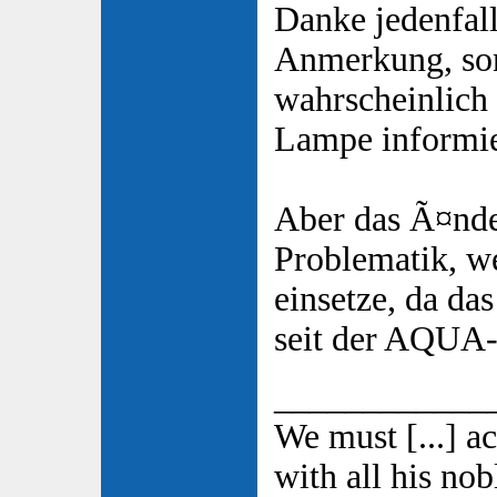
Danke jedenfal
Anmerkung, son
wahrscheinlich
Lampe informier
Aber das Ã¤nde
Problematik, we
einsetze, da das
seit der AQUA-
____________
We must [...] a
with all his nobl