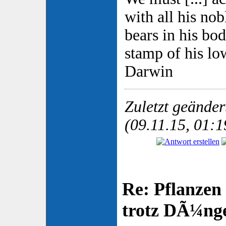
with all his nobl
bears in his bod
stamp of his low
Darwin
Zuletzt geände
(09.11.15, 01:1
Re: Pflanzen
trotz DÃ¼nge