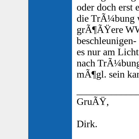
oder doch erst 
die TrÃ¼bung w
grÃ¶ÃŸere WW
beschleunigen- 
es nur am Licht
nach TrÃ¼bung
mÃ¶gl. sein ka
____________
GruÃŸ,
Dirk.