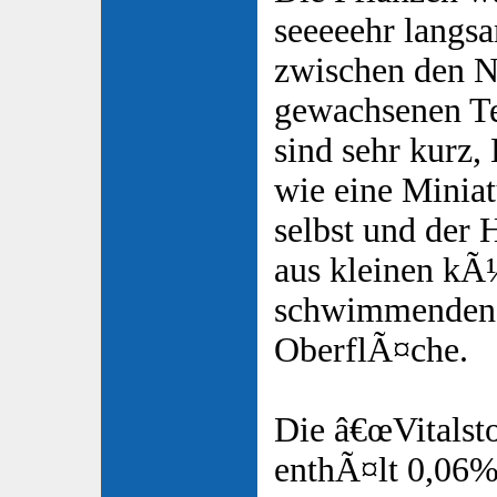
seeeeehr langs
zwischen den N
gewachsenen Te
sind sehr kurz, 
wie eine Miniat
selbst und der 
aus kleinen kÃ
schwimmenden 
OberflÃ¤che.
Die â€œVitalst
enthÃ¤lt 0,06