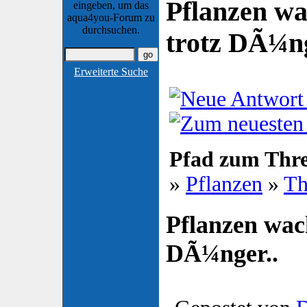
Pflanzen wa
eingeben, um das
aqua4you-Forum zu
durchsuchen.
trotz DÃ¼ng
Erweiterte Suche
Pfad zum Thr
»
Pflanzen
»
Th
Pflanzen wach
DÃ¼nger..