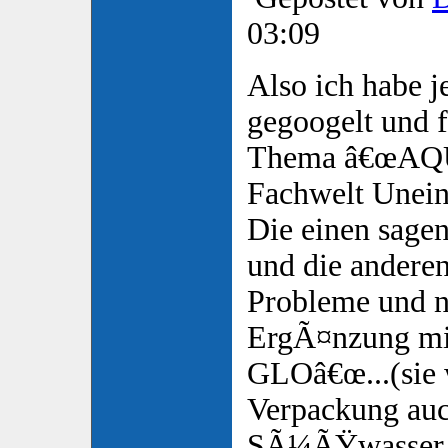
03:09
Also ich habe j
gegoogelt und f
Thema â€œAQ
Fachwelt Unein
Die einen sagen
und die anderen
Probleme und nu
ErgÃ¤nzung m
GLOâ€œ...(sie 
Verpackung au
SÃ¼ÃŸwasser u