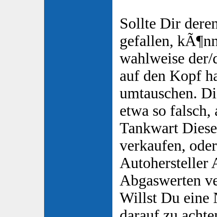
Sollte Dir dere
gefallen, kÃ¶n
wahlweise der/
auf den Kopf h
umtauschen. Di
etwa so falsch,
Tankwart Diesel
verkaufen, ode
Autohersteller 
Abgaswerten v
Willst Du eine N
darauf zu acht