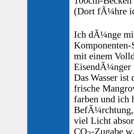
100cm-Becken t
(Dort fÃ¼hre i
Ich dÃ¼nge mi
Komponenten-S
mit einem Voll
EisendÃ¼nger u
Das Wasser ist 
frische Mangro
farben und ich 
BefÃ¼rchtung, d
viel Licht absor
CO
-Zugabe w