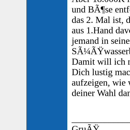
und BÃ¶se entfer
das 2. Mal ist,
aus 1.Hand dav
jemand in sein
SÃ¼ÃŸwasserb
Damit will ich
Dich lustig ma
aufzeigen, wie 
deiner Wahl dan
____________
GruÃŸ,