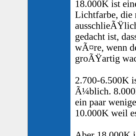
18.000K ist ein
Lichtfarbe, die
ausschlieÃŸli
gedacht ist, da
wÃ¤re, wenn de
groÃŸartig wa
2.700-6.500K 
Ã¼blich. 8.000
ein paar wenig
10.000K weil es
Aber 18.000K i