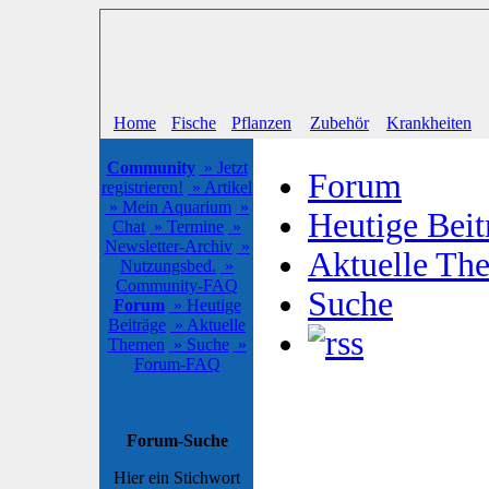
Home
Fische
Pflanzen
Zubehör
Krankheiten
Community
» Jetzt
Forum
registrieren!
» Artikel
» Mein Aquarium
»
Heutige Beit
Chat
» Termine
»
Newsletter-Archiv
»
Aktuelle Th
Nutzungsbed.
»
Community-FAQ
Suche
Forum
» Heutige
Beiträge
» Aktuelle
Themen
» Suche
»
Forum-FAQ
Forum-Suche
Hier ein Stichwort