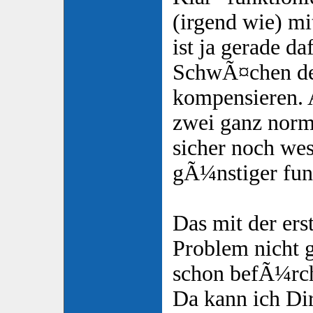
(irgend wie) mi
ist ja gerade d
SchwÃ¤chen de
kompensieren.
zwei ganz norm
sicher noch wes
gÃ¼nstiger fun
Das mit der ers
Problem nicht g
schon befÃ¼rch
Da kann ich Dir