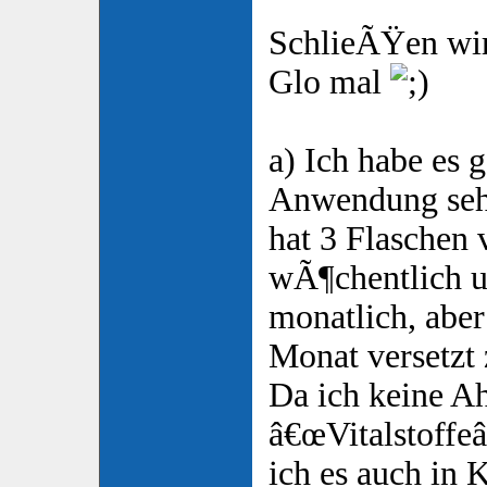
SchlieÃŸen wi
Glo mal
a) Ich habe es 
Anwendung sehr
hat 3 Flaschen 
wÃ¶chentlich u
monatlich, abe
Monat versetzt
Da ich keine Ah
â€œVitalstoffeâ
ich es auch in 