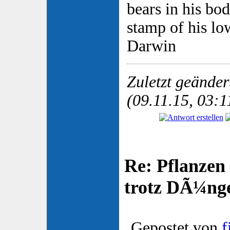
bears in his bod
stamp of his low
Darwin
Zuletzt geände
(09.11.15, 03:1
Re: Pflanzen
trotz DÃ¼nge
Gepostet von
f