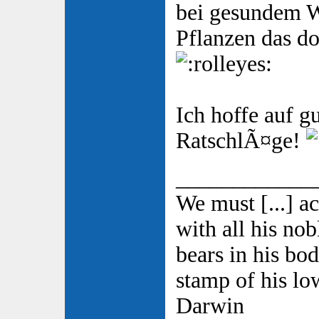
bei gesundem W
Pflanzen das do
Ich hoffe auf g
RatschlÃ¤ge!
____________
We must [...] a
with all his nobl
bears in his bod
stamp of his low
Darwin