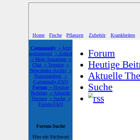
Home
Fische
Pflanzen
Zubehör
Krankheiten
Community
» Jetzt
Forum
registrieren!
» Artikel
» Mein Aquarium
»
Heutige Beit
Chat
» Termine
»
Newsletter-Archiv
»
Aktuelle Th
Nutzungsbed.
»
Community-FAQ
Suche
Forum
» Heutige
Beiträge
» Aktuelle
Themen
» Suche
»
Forum-FAQ
Forum-Suche
Hier ein Stichwort