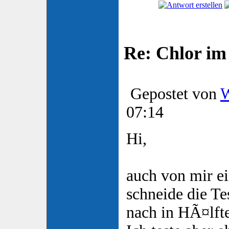
Re: Chlor im
Gepostet von
W
07:14
Hi,
auch von mir ei
schneide die Te
nach in HÃ¤lft