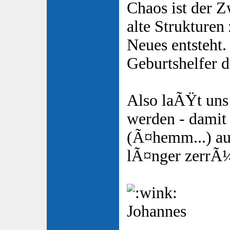
Chaos ist der 
alte Strukturen
Neues entsteht.
Geburtshelfer
Also laÃŸt uns 
werden - damit
(Ã¤hemm...) au
lÃ¤nger zerrÃ¼
Johannes