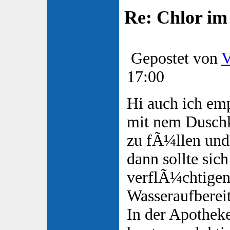
Re: Chlor im
Gepostet von
V
17:00
Hi auch ich emp
mit nem Duschk
zu fÃ¼llen und 
dann sollte sich
verflÃ¼chtigen
Wasseraufberei
In der Apotheke 