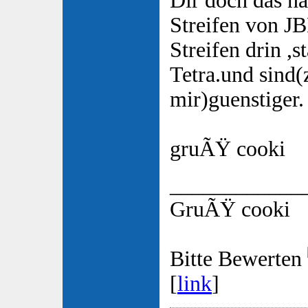
Dir doch das na
Streifen von J
Streifen drin ,s
Tetra.und sind(
mir)guenstiger.
gruÃŸ cooki
____________
GruÃŸ cooki
Bitte Bewerten
[
link
]