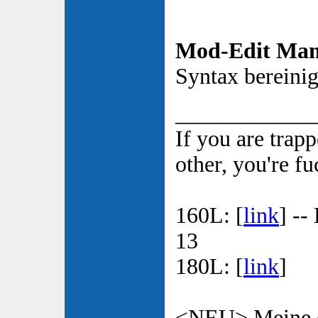
Mod-Edit Mam
Syntax bereinig
____________
If you are trap
other, you're f
160L: [
link
] --
13
180L: [
link
]
<NEU> Meine e