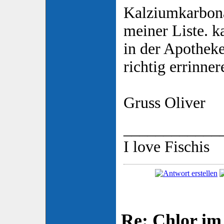
Kalziumkarbona
meiner Liste. k
in der Apothek
richtig errinner
Gruss Oliver
____________
I love Fischis
Re: Chlor im