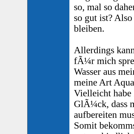
so, mal so dah
so gut ist? Also 
bleiben.
Allerdings kan
fÃ¼r mich spre
Wasser aus mei
meine Art Aquar
Vielleicht habe
GlÃ¼ck, dass m
aufbereiten mus
Somit bekomms