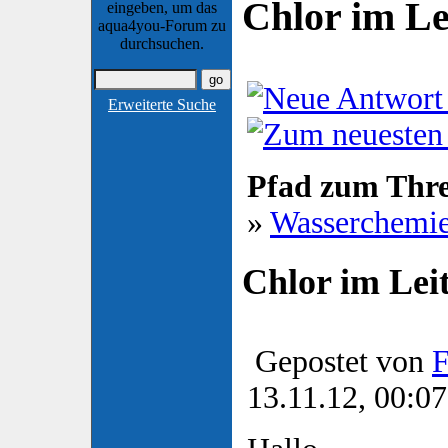
Chlor im Le
eingeben, um das
aqua4you-Forum zu
durchsuchen.
Erweiterte Suche
Pfad zum Thr
»
Wasserchemi
Chlor im Lei
Gepostet von
F
13.11.12, 00:07