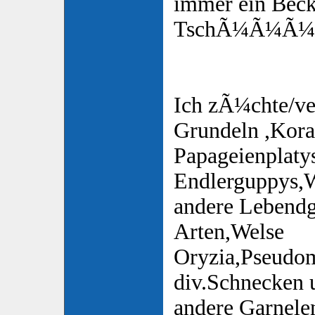
immer ein Bec
TschÃ¼Ã¼Ã¼s
Ich zÃ¼chte/ve
Grundeln ,Koral
Papageienplaty
Endlerguppys,
andere Lebend
Arten,Welse
Oryzia,Pseudom
div.Schnecken u
andere Garnele