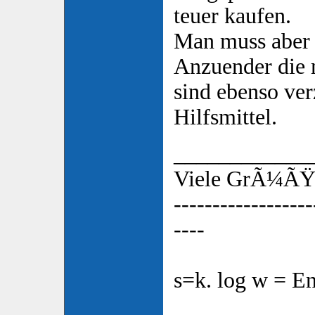
teuer kaufen.
Man muss aber t
Anzuender die 
sind ebenso ver
Hilfsmittel.
____________
Viele GrÃ¼ÃŸe
------------------
----
s=k. log w = En