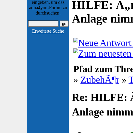
HILFE: Ã„r
eingeben, um das
aqua4you-Forum zu
durchsuchen.
Anlage nim
Erweiterte Suche
Pfad zum Thr
»
ZubehÃ¶r
»
T
Re: HILFE: 
Anlage nimm