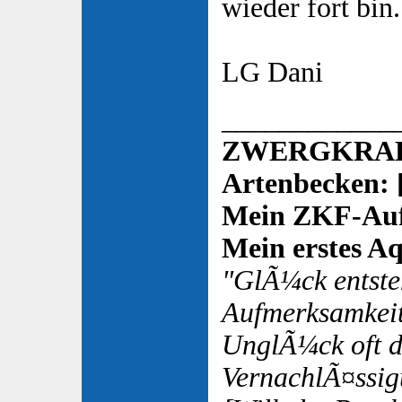
wieder fort bin.
LG Dani
____________
ZWERGKRAL
Artenbecken: 
Mein ZKF-Auf
Mein erstes Aq
"GlÃ¼ck entsteh
Aufmerksamkeit
UnglÃ¼ck oft 
VernachlÃ¤ssig