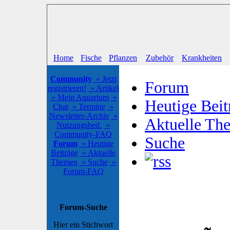
Home
Fische
Pflanzen
Zubehör
Krankheiten
Community
» Jetzt
Forum
registrieren!
» Artikel
» Mein Aquarium
»
Heutige Beit
Chat
» Termine
»
Newsletter-Archiv
»
Aktuelle Th
Nutzungsbed.
»
Community-FAQ
Suche
Forum
» Heutige
Beiträge
» Aktuelle
Themen
» Suche
»
Forum-FAQ
Forum-Suche
Hier ein Stichwort