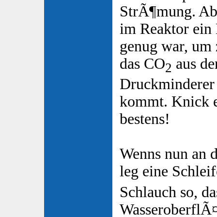
StrÃ¶mung. Abe
im Reaktor ein
genug war, um 
das CO
aus de
2
Druckminderer 
kommt. Knick en
bestens!
Wenns nun an de
leg eine Schle
Schlauch so, da
WasseroberflÃ¤