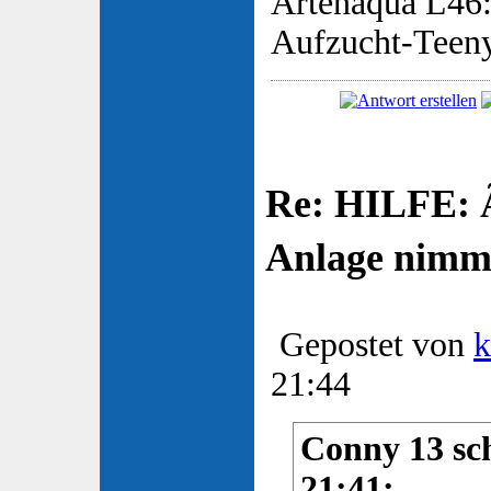
Artenaqua L46:
Aufzucht-Teen
Re: HILFE: 
Anlage nimm
Gepostet von
k
21:44
Conny 13 sch
21:41: