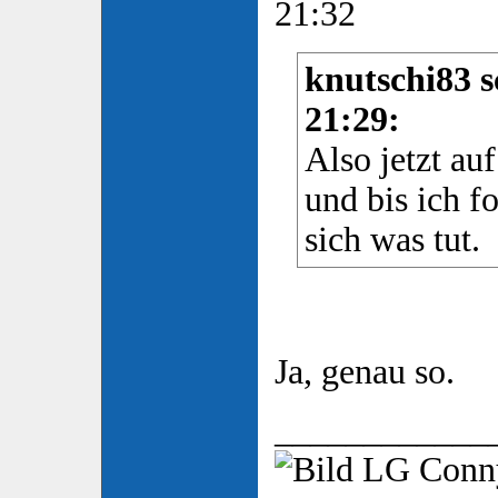
21:32
knutschi83 s
21:29:
Also jetzt au
und bis ich f
sich was tut.
Ja, genau so.
____________
LG Con