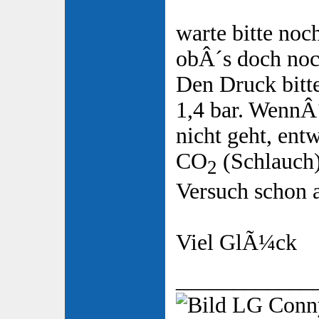
warte bitte noc
obÂ´s doch noc
Den Druck bitt
1,4 bar. WennÂ
nicht geht, ent
CO
(Schlauch)
2
Versuch schon al
Viel GlÃ¼ck
____________
LG Con