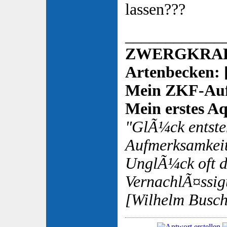
lassen???
____________
ZWERGKRAL
Artenbecken: 
Mein ZKF-Auf
Mein erstes Aq
"GlÃ¼ck entsteh
Aufmerksamkeit
UnglÃ¼ck oft 
VernachlÃ¤ssig
[Wilhelm Busch