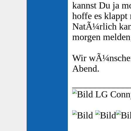
kannst Du ja m
hoffe es klappt
NatÃ¼rlich kan
morgen melden,
Wir wÃ¼nschen
Abend.
____________
LG Con