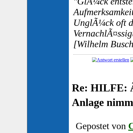
"GlÃ¼ck entsteh
Aufmerksamkeit
UnglÃ¼ck oft 
VernachlÃ¤ssig
[Wilhelm Busch
Re: HILFE: 
Anlage nimm
Gepostet von