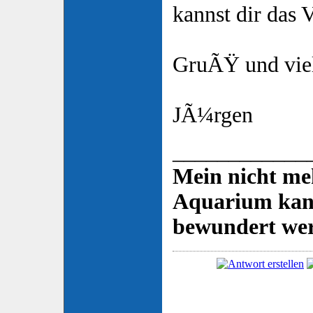
kannst dir das V
GruÃŸ und vie
JÃ¼rgen
____________
Mein nicht me
Aquarium kann
bewundert we