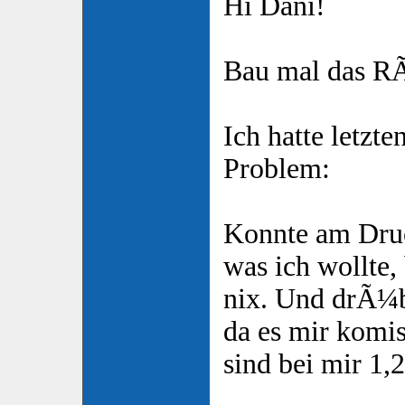
Hi Dani!
Bau mal das RÃ
Ich hatte letzt
Problem:
Konnte am Dru
was ich wollte, 
nix. Und drÃ¼be
da es mir komi
sind bei mir 1,2