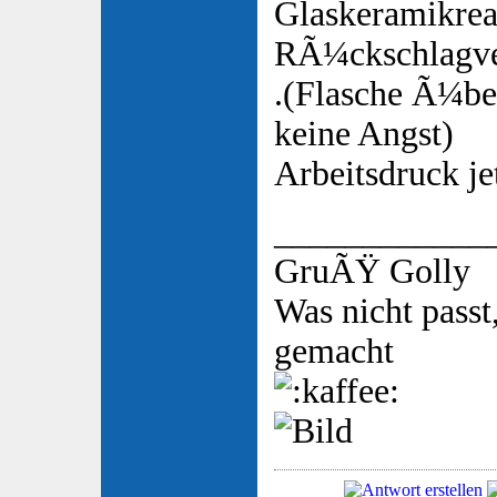
Glaskeramikrea
RÃ¼ckschlagven
.(Flasche Ã¼be
keine Angst)
Arbeitsdruck jet
____________
GruÃŸ Golly
Was nicht passt
gemacht