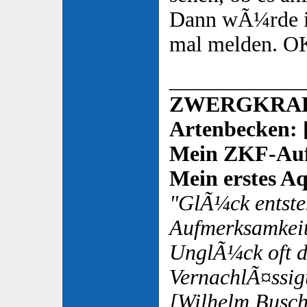
Dann wÃ¼rde i
mal melden. O
____________
ZWERGKRAL
Artenbecken: 
Mein ZKF-Auf
Mein erstes Aq
"GlÃ¼ck entsteh
Aufmerksamkeit
UnglÃ¼ck oft 
VernachlÃ¤ssig
[Wilhelm Busch