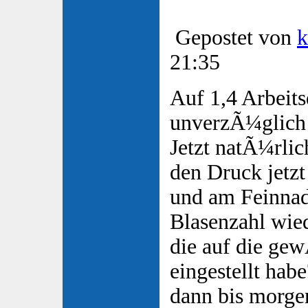
Gepostet von
k
21:35
Auf 1,4 Arbeits
unverzÃ¼glich 
Jetzt natÃ¼rlich
den Druck jetzt 
und am Feinnad
Blasenzahl wied
die auf die ge
eingestellt habe
dann bis morgen