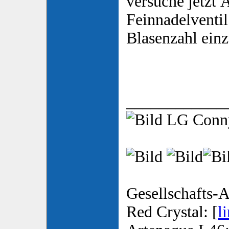
versuche jetzt
Feinnadelventi
Blasenzahl einz
____________
LG Con
Gesellschafts-A
Red Crystal: [
l