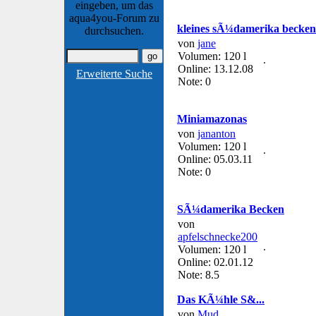
eingeben, um das
aqua4you-Forum zu
kleines sÃ¼damerika becken
durchsuchen.
von
jane
Volumen: 120 l
Online: 13.12.08
Erweiterte Suche
Note: 0
Miniamazonas
von
jananton
Volumen: 120 l
Online: 05.03.11
Note: 0
SÃ¼damerika Becken
von
apfelschnecke200
Volumen: 120 l
Online: 02.01.12
Note: 8.5
Das KÃ¼hle S&...
von
Mud