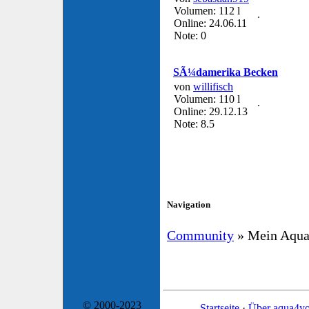
Volumen: 112 l
Online: 24.06.11
Note: 0
SÃ¼damerika Becken
von
willifisch
Volumen: 110 l
Online: 29.12.13
Note: 8.5
Navigation
Community
» Mein Aqu
© 2000-2023
Startseite
·
Über aqua4y