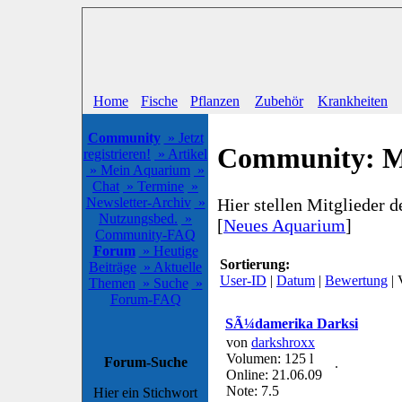
Home
Fische
Pflanzen
Zubehör
Krankheiten
Community
» Jetzt
Community: M
registrieren!
» Artikel
» Mein Aquarium
»
Chat
» Termine
»
Hier stellen Mitglieder 
Newsletter-Archiv
»
Nutzungsbed.
»
[
Neues Aquarium
]
Community-FAQ
Forum
» Heutige
Sortierung:
Beiträge
» Aktuelle
User-ID
|
Datum
|
Bewertung
| 
Themen
» Suche
»
Forum-FAQ
SÃ¼damerika Darksi
von
darkshroxx
Volumen: 125 l
Forum-Suche
Online: 21.06.09
Note: 7.5
Hier ein Stichwort