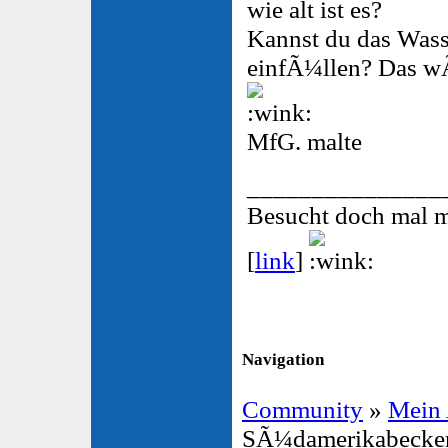
wie alt ist es?
Kannst du das Wass
einfÃ¼llen? Das w
MfG. malte
_______________
Besucht doch mal 
[
link
]
Navigation
Community
»
Mein
SÃ¼damerikabecke