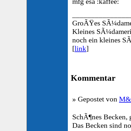
mfg esa
_______________
GroÃŸes SÃ¼dameri
Kleines SÃ¼damerik
noch ein kleines S
[
link
]
Kommentar
» Gepostet von
M
SchÃ¶nes Becken, g
Das Becken sind noc