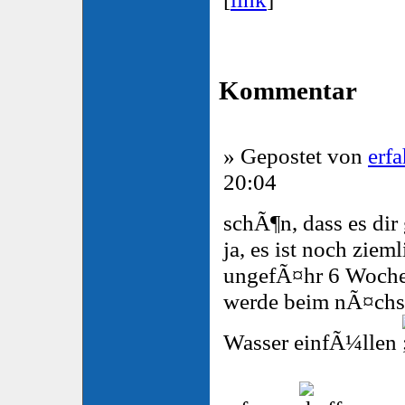
Kommentar
» Gepostet von
erf
20:04
schÃ¶n, dass es dir
ja, es ist noch zieml
ungefÃ¤hr 6 Woche
werde beim nÃ¤chs
Wasser einfÃ¼llen