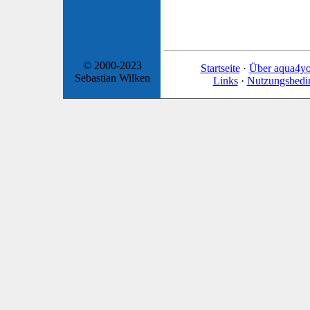
© 2000-2023
Startseite
·
Über aqua4y
Sebastian Wilken
Links
·
Nutzungsbedi