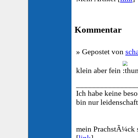
Kommentar
» Gepostet von
scha
klein aber fein
_______________
Ich habe keine bes
bin nur leidenschaft
mein PrachstÃ¼ck s
[
link
]