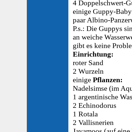
4 Doppelschwert-
einige Guppy-Baby
paar Albino-Panzer
P.s.: Die Guppys s
an weiche Wasserw
gibt es keine Probl
Einrichtung:
roter Sand
2 Wurzeln
einige
Pflanzen:
Nadelsimse (im Aqua
1 argentinische Was
2 Echinodorus
1 Rotala
2 Vallisnerien
Javamoos (auf eine