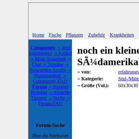
Home
Fische
Pflanzen
Zubehör
Krankheiten
noch ein klein
Community
» Jetzt
registrieren!
» Artikel
» Mein Aquarium
»
SÃ¼damerika
Chat
» Termine
»
Newsletter-Archiv
»
»
von:
erfahrungs
Nutzungsbed.
»
»
Kategorie:
Süd-/Mitt
Community-FAQ
»
Größe (Vol.):
60x30x30 
Forum
» Heutige
Beiträge
» Aktuelle
Themen
» Suche
»
Forum-FAQ
Forum-Suche
Hier ein Stichwort