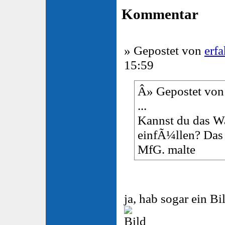
Kommentar
» Gepostet von
erf
15:59
Â» Gepostet von
...
Kannst du das W
einfÃ¼llen? Das
MfG. malte
ja, hab sogar ein B