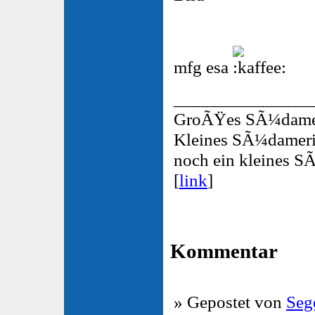
mfg esa
_______________
GroÃŸes SÃ¼dameri
Kleines SÃ¼damerik
noch ein kleines S
[
link
]
Kommentar
» Gepostet von
Seg