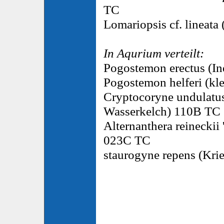
TC
Lomariopsis cf. lineat
In Aqurium verteilt:
Pogostemon erectus (In
Pogostemon helferi (kl
Cryptocoryne undulatus 
Wasserkelch) 110B TC
Alternanthera reineckii 
023C TC
staurogyne repens (Kr