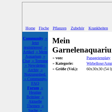
Home
Fische
Pflanzen
Zubehör
Krankheiten
Mein
Community
»
Jetzt
registrieren!
»
Garnelenaquari
Artikel
» Mein
Aquarium
»
»
von:
Papageienplaty
Chat
» Termine
»
Kategorie:
Wirbellose/Amp
» Newsletter-
»
Größe (Vol.):
60x30x30 (54 l)
Archiv
»
Nutzungsbed.
» Community-
FAQ
Forum
»
Heutige
Beiträge
»
Aktuelle
Themen
»
Suche
»