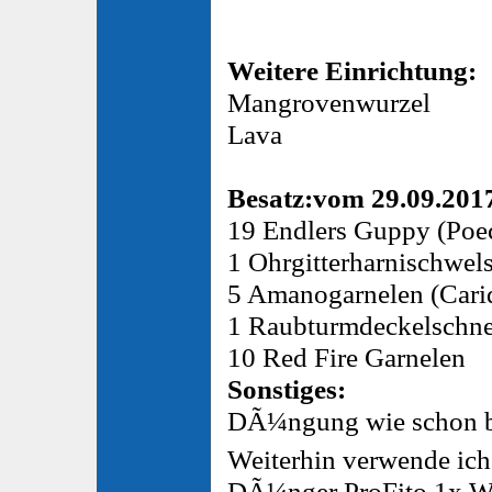
Weitere Einrichtung:
Mangrovenwurzel
Lava
Besatz:vom 29.09.201
19 Endlers Guppy (Poec
1 Ohrgitterharnischwel
5 Amanogarnelen (Carid
1 Raubturmdeckelschne
10 Red Fire Garnelen
Sonstiges:
DÃ¼ngung wie schon b
Weiterhin verwende ich
DÃ¼nger ProFito 1x W