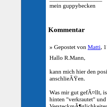
mein guppybecken
Kommentar
» Gepostet von
Matti
, 
Hallo R.Mann,
kann mich hier den pos
anschlieÃŸen.
Was mir gut gefÃ¤llt, i
hinten "verkrautet" un
VersteckmÃ¶glichkeite