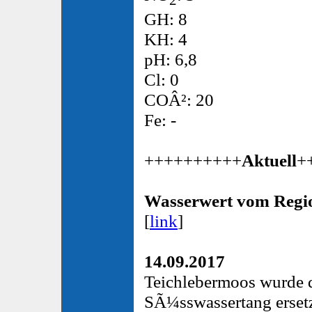
2
GH: 8
KH: 4
pH: 6,8
Cl: 0
COÂ²: 20
Fe: -
++++++++++
Aktuell
+
Wasserwert vom Regi
[
link
]
14.09.2017
Teichlebermoos wurde 
SÃ¼sswassertang ersetz