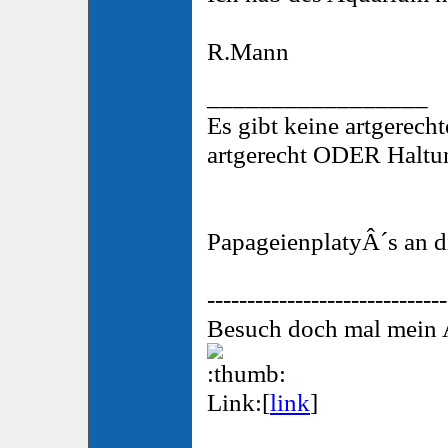
R.Mann
_________________
Es gibt keine artgerech
artgerecht ODER Haltu
PapageienplatyÂ´s an di
------------------------------
Besuch doch mal mein A
Link:[
link
]