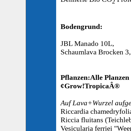
2
Bodengrund:
JBL Manado 10L,
Schaumlava Brocken 3
Pflanzen:Alle Planzen
¢Grow!TropicaÂ®
Auf Lava+Wurzel aufg
Riccardia chamedryfol
Riccia fluitans (Teich
Vesicularia ferriei "W