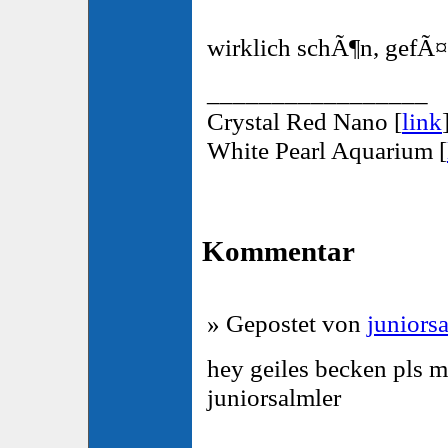
wirklich schÃ¶n, gefÃ¤
_________________
Crystal Red Nano [
link
White Pearl Aquarium [
Kommentar
» Gepostet von
juniors
hey geiles becken pls m
juniorsalmler
_________________