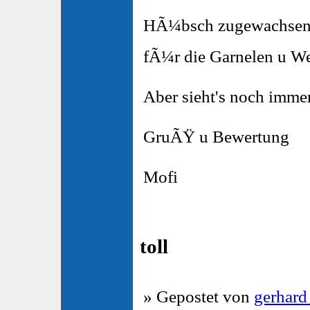
HÃ¼bsch zugewachsen d
fÃ¼r die Garnelen u W
Aber sieht's noch immer
GruÃŸ u Bewertung
Mofi
toll
» Gepostet von
gerhard