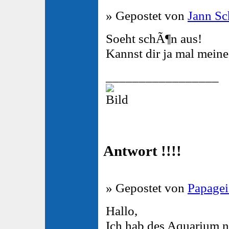
» Gepostet von
Jann Sc
Soeht schÃ¶n aus!
Kannst dir ja mal mein
_________________
Antwort !!!!
» Gepostet von
Papagei
Hallo,
Ich hab des Aquarium ni