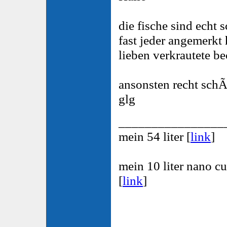
die fische sind echt 
fast jeder angemerkt 
lieben verkrautete b
ansonsten recht sch
glg
________________
mein 54 liter [
link
]
mein 10 liter nano c
[
link
]