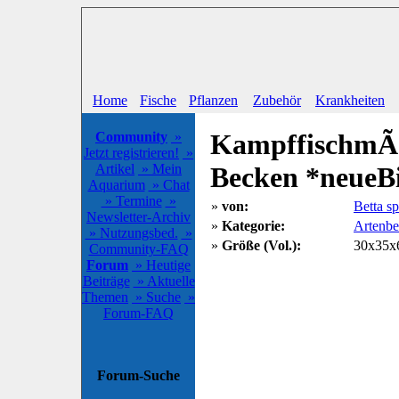
Home
Fische
Pflanzen
Zubehör
Krankheiten
KampffischmÃ
Community
»
Jetzt registrieren!
»
Artikel
» Mein
Becken *neueB
Aquarium
» Chat
» Termine
»
»
von:
Betta s
Newsletter-Archiv
»
Kategorie:
Artenb
» Nutzungsbed.
»
»
Größe (Vol.):
30x35x6
Community-FAQ
Forum
» Heutige
Beiträge
» Aktuelle
Themen
» Suche
»
Forum-FAQ
Forum-Suche