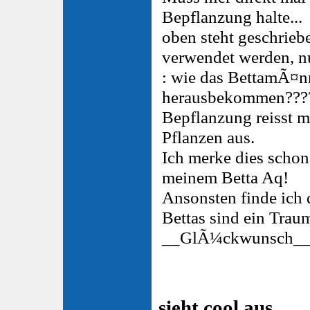
Bepflanzung halte...
oben steht geschriebe
verwendet werden, nun
: wie das BettamÃ¤n
herausbekommen???
Bepflanzung reisst m
Pflanzen aus.
Ich merke dies scho
meinem Betta Aq!
Ansonsten finde ich 
Bettas sind ein Traum
__GlÃ¼ckwunsch_
sieht cool aus