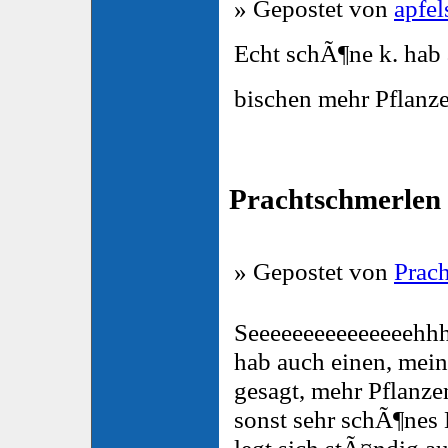
» Gepostet von
apfe
Echt schÃ¶ne k. hab 
bischen mehr Pflanze
Prachtschmerlen 
» Gepostet von
Prac
Seeeeeeeeeeeeeeehh
hab auch einen, mein
gesagt, mehr Pflanze
sonst sehr schÃ¶nes
legt sich stÃ¤ndig a