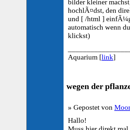
bilder kleiner machst
hochlÃ¤dst, den dire
und [ /html ] einfÃ¼
automatisch wenn du 
klickst)
________________
Aquarium [
link
]
wegen der pflanz
» Gepostet von
Moor
Hallo!
Muss hier direkt mal