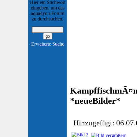
Hier ein Stichwort
eingeben, um das
aqua4you-Forum
zu durchsuchen.
Erweiterte Suche
KampffischmÃ¤n
*neueBilder*
Hinzugefügt: 06.07.