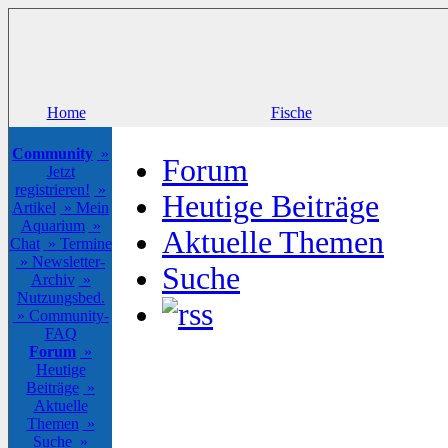
Home
Fische
Community
»
Forum
Jetzt
registrieren!
»
Heutige Beiträge
Artikel
» Mein
Aquarium
»
Aktuelle Themen
Chat
» Termine
» Newsletter-
Suche
Archiv
»
Nutzungsbed.
» Community-
FAQ
Forum
»
Heutige
Beiträge
»
Aktuelle
Themen
»
Suche
»