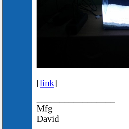
[
link
]
_________________
Mfg
David