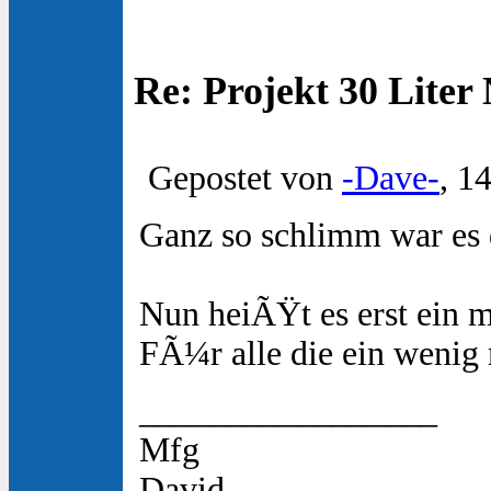
Re: Projekt 30 Lite
Gepostet von
-Dave-
, 1
Ganz so schlimm war es
Nun heiÃŸt es erst ein m
FÃ¼r alle die ein wenig
_________________
Mfg
David