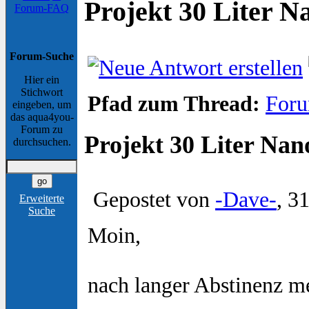
Projekt 30 Liter 
Forum-FAQ
Forum-Suche
Hier ein
Stichwort
Pfad zum Thread:
Foru
eingeben, um
das aqua4you-
Forum zu
Projekt 30 Liter Na
durchsuchen.
Gepostet von
-Dave-
, 3
Erweiterte
Suche
Moin,
nach langer Abstinenz m