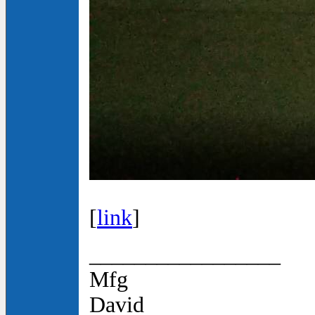
[
link
]
_________________
Mfg
David