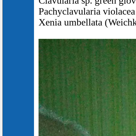
Clavularia sp. green glo
Pachyclavularia violace
Xenia umbellata (Weichk