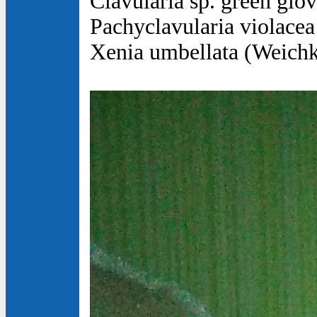
Clavularia sp. green glo
Pachyclavularia violace
Xenia umbellata (Weichk