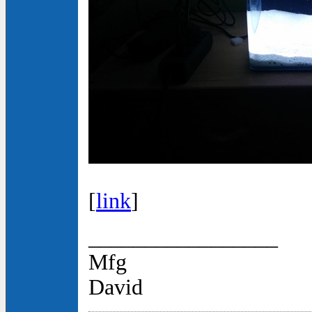
[
link
]
_________________
Mfg
David