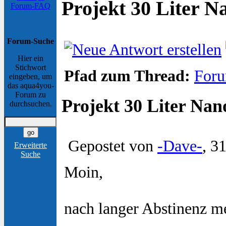
Projekt 30 Liter 
Forum-FAQ
Forum-Suche
Hier ein
Stichwort
Pfad zum Thread:
Foru
eingeben, um
das aqua4you-
Forum zu
Projekt 30 Liter Na
durchsuchen.
Gepostet von
-Dave-
, 3
Erweiterte
Suche
Moin,
nach langer Abstinenz m