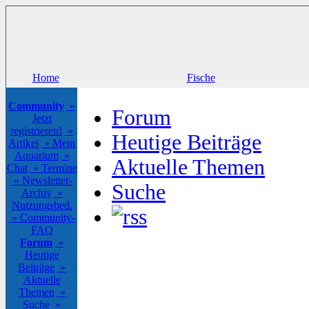
Home
Fische
Community
»
Forum
Jetzt
registrieren!
»
Heutige Beiträge
Artikel
» Mein
Aquarium
»
Aktuelle Themen
Chat
» Termine
» Newsletter-
Suche
Archiv
»
Nutzungsbed.
» Community-
FAQ
Forum
»
Heutige
Beiträge
»
Aktuelle
Themen
»
Suche
»