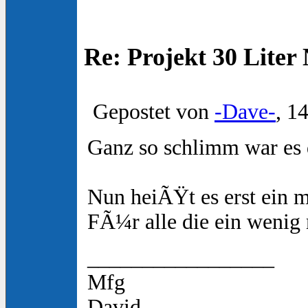
Re: Projekt 30 Lite
Gepostet von
-Dave-
, 1
Ganz so schlimm war es
Nun heiÃŸt es erst ein m
FÃ¼r alle die ein wenig
_________________
Mfg
David