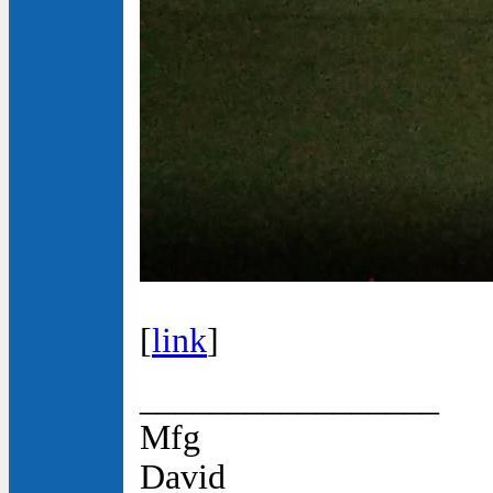
[
link
]
_________________
Mfg
David