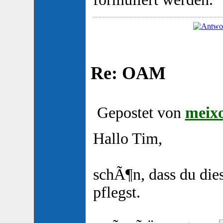
Re: OAM
Gepostet von
meix
Hallo Tim,
schÃ¶n, dass du di
pflegst.