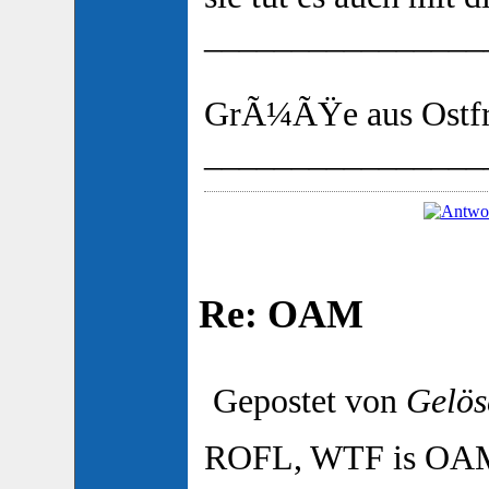
________________
GrÃ¼ÃŸe aus Ostfr
________________
Re: OAM
Gepostet von
Gelös
ROFL, WTF is OAM