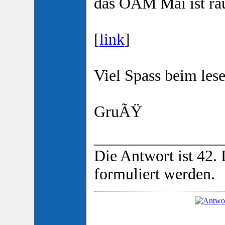
das OAM Mai ist ra
[
link
]
Viel Spass beim lese
GruÃŸ
________________
Die Antwort ist 42.
formuliert werden.