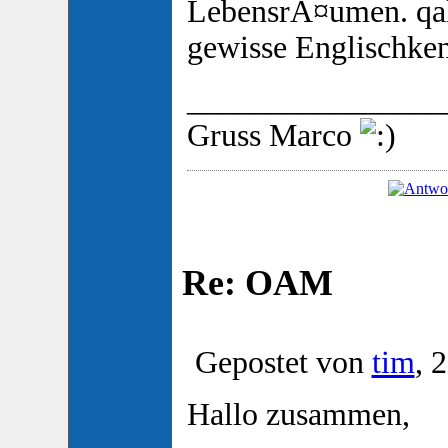
LebensrÃ¤umen. qal
gewisse Englischken
________________
Gruss Marco
Re: OAM
Gepostet von
tim
, 
Hallo zusammen,