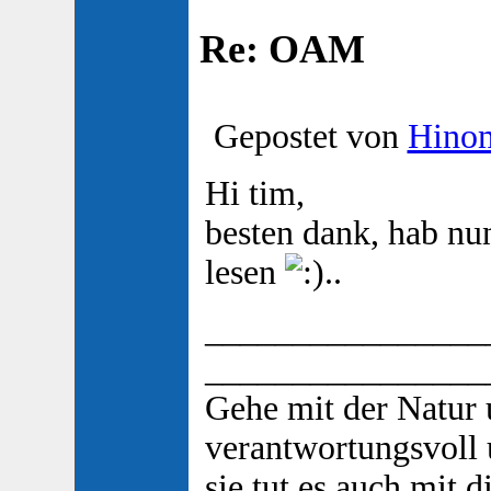
Re: OAM
Gepostet von
Hino
Hi tim,
besten dank, hab nu
lesen
..
________________
________________
Gehe mit der Natur
verantwortungsvoll 
sie tut es auch mit d