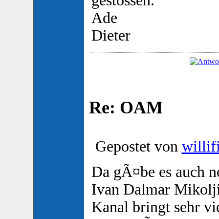
gestossen.
Ade
Dieter
Re: OAM
Gepostet von
willif
Da gÃ¤be es auch 
Ivan Dalmar Mikolji
Kanal bringt sehr vi