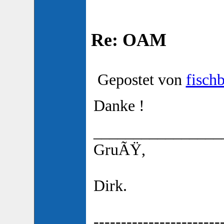
Re: OAM
Gepostet von
fisch
Danke !
________________
GruÃŸ,
Dirk.
-----------------------