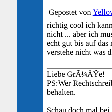
Gepostet von
Yello
richtig cool ich kann
nicht ... aber ich mu
echt gut bis auf das
verstehe nicht was 
________________
Liebe GrÃ¼ÃŸe!
PS:Wer Rechtschreibf
behalten.
Schau doch mal bei