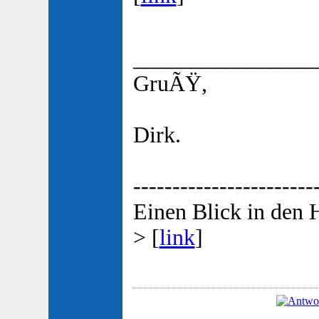
________________
GruÃŸ,
Dirk.
-----------------------
Einen Blick in den 
> [
link
]