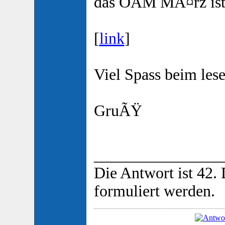
das OAM MÃ¤rz ist 
[
link
]
Viel Spass beim lese
GruÃŸ
________________
Die Antwort ist 42.
formuliert werden.