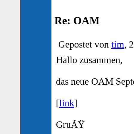
Re: OAM
Gepostet von
tim
, 
Hallo zusammen,
das neue OAM Septe
[
link
]
GruÃŸ