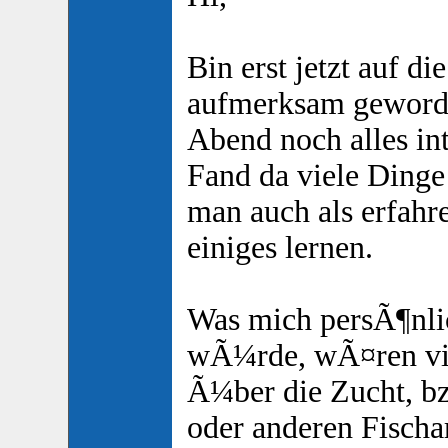
Bin erst jetzt auf d
aufmerksam geworde
Abend noch alles int
Fand da viele Dinge 
man auch als erfahr
einiges lernen.
Was mich persÃ¶nlic
wÃ¼rde, wÃ¤ren vi
Ã¼ber die Zucht, b
oder anderen Fischa