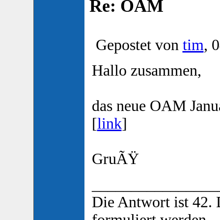
Re: OAM
Gepostet von
tim
, 
Hallo zusammen,
das neue OAM Januar
[
link
]
GruÃŸ
________________
Die Antwort ist 42.
formuliert werden.