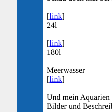
[
link
]
24l
[
link
]
180l
Meerwasser
[
link
]
Und mein Aquarien
Bilder und Beschre