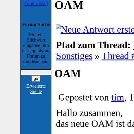
OAM
Forum-FAQ
Forum-Suche
Hier ein
Stichwort
Pfad zum Thread:
eingeben, um
das aqua4you-
Sonstiges
»
Thread 
Forum zu
durchsuchen.
OAM
Erweiterte
Suche
Gepostet von
tim
, 
Hallo zusammen,
das neue OAM ist d