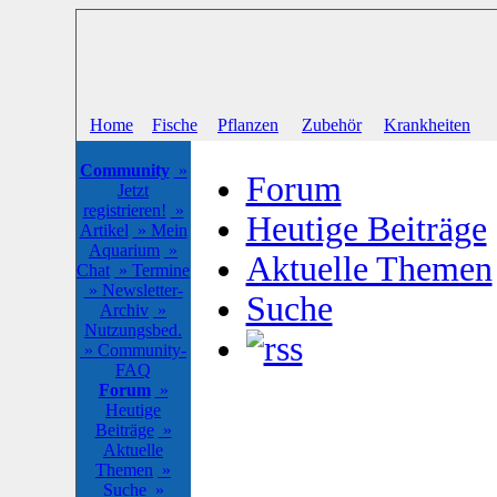
Home
Fische
Pflanzen
Zubehör
Krankheiten
Community
»
Forum
Jetzt
registrieren!
»
Heutige Beiträge
Artikel
» Mein
Aquarium
»
Aktuelle Themen
Chat
» Termine
» Newsletter-
Suche
Archiv
»
Nutzungsbed.
» Community-
FAQ
Forum
»
Heutige
Beiträge
»
Aktuelle
Themen
»
Suche
»