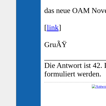
das neue OAM Novem
[
link
]
GruÃŸ
________________
Die Antwort ist 42.
formuliert werden.