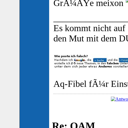
GrÃ¼ÃŸe meixon
________________
Es kommt nicht auf 
den Mut mit dem DU 
Aq-Fibel fÃ¼r Einst
Re: OAM