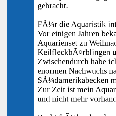
gebracht.
FÃ¼r die Aquaristik int
Vor einigen Jahren beka
Aquarienset zu Weihnac
KeilfleckbÃ¤rblingen 
Zwischendurch habe ich
enormen Nachwuchs nat
SÃ¼damerikabecken mit
Zur Zeit ist mein Aqua
und nicht mehr vorhande