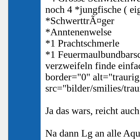
noch 4 *jungfische ( ei
*SchwerttrÃ¤ger
*Anntenenwelse
*1 Prachtschmerle
*1 Feuermaulbundbarsc
verzweifeln finde einf
border="0" alt="traurig
src="bilder/smilies/traur
Ja das wars, reicht au
Na dann Lg an alle Aq