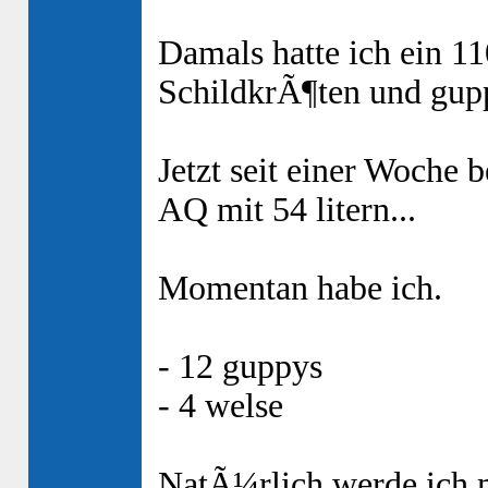
Damals hatte ich ein 1
SchildkrÃ¶ten und gupp
Jetzt seit einer Woche b
AQ mit 54 litern...
Momentan habe ich.
- 12 guppys
- 4 welse
NatÃ¼rlich werde ich m