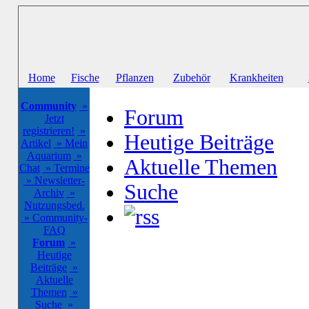
Home
Fische
Pflanzen
Zubehör
Krankheiten
Community
»
Forum
Jetzt
registrieren!
»
Heutige Beiträge
Artikel
» Mein
Aquarium
»
Aktuelle Themen
Chat
» Termine
» Newsletter-
Suche
Archiv
»
Nutzungsbed.
» Community-
FAQ
Forum
»
Heutige
Beiträge
»
Aktuelle
Themen
»
Suche
»