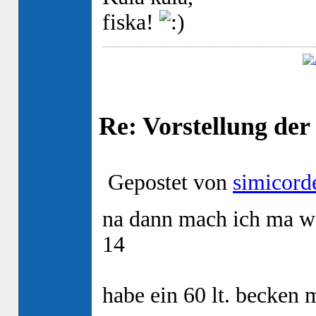
fiska!
Re: Vorstellung de
Gepostet von
simicord
na dann mach ich ma we
14
habe ein 60 lt. becken 