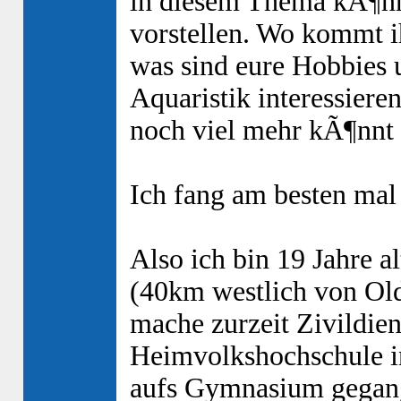
in diesem Thema kÃ¶nnt
vorstellen. Wo kommt ih
was sind eure Hobbies 
Aquaristik interessiere
noch viel mehr kÃ¶nnt 
Ich fang am besten mal 
Also ich bin 19 Jahre 
(40km westlich von Ol
mache zurzeit Zivildien
Heimvolkshochschule in
aufs Gymnasium gegang