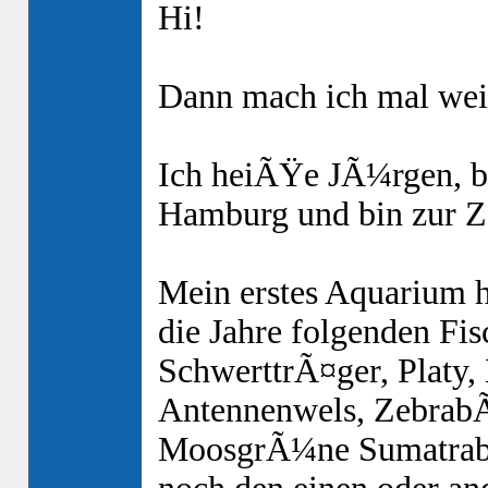
Hi!
Dann mach ich mal wei
Ich heiÃŸe JÃ¼rgen, bi
Hamburg und bin zur Ze
Mein erstes Aquarium h
die Jahre folgenden Fi
SchwerttrÃ¤ger, Platy,
Antennenwels, ZebrabÃ
MoosgrÃ¼ne Sumatrabar