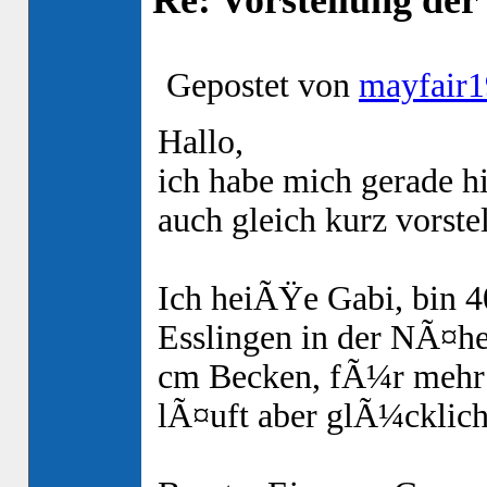
Gepostet von
mayfair
Hallo,
ich habe mich gerade h
auch gleich kurz vorstel
Ich heiÃŸe Gabi, bin 4
Esslingen in der NÃ¤he 
cm Becken, fÃ¼r mehr is
lÃ¤uft aber glÃ¼cklich