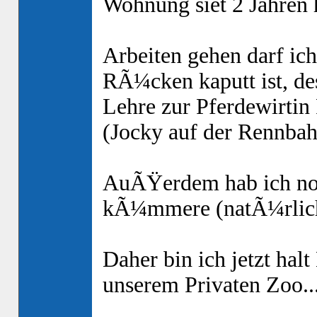
Wohnung siet 2 Jahren h
Arbeiten gehen darf ich
RÃ¼cken kaputt ist, d
Lehre zur Pferdewirtin
(Jocky auf der Rennbah
AuÃŸerdem hab ich noc
kÃ¼mmere (natÃ¼rlich
Daher bin ich jetzt hal
unserem Privaten Zoo..