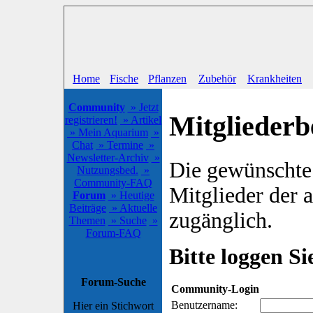
Home
Fische
Pflanzen
Zubehör
Krankheiten
Community
» Jetzt
Mitgliederb
registrieren!
» Artikel
» Mein Aquarium
»
Chat
» Termine
»
Newsletter-Archiv
»
Die gewünschte S
Nutzungsbed.
»
Community-FAQ
Mitglieder der
Forum
» Heutige
Beiträge
» Aktuelle
zugänglich.
Themen
» Suche
»
Forum-FAQ
Bitte loggen Sie
Forum-Suche
Community-Login
Benutzername:
Hier ein Stichwort