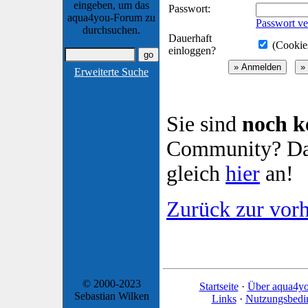
eingeben, um das
Passwort:
aqua4you-Forum zu
Passwort ve
durchsuchen.
Dauerhaft
(Cookies
einloggen?
Erweiterte Suche
Sie sind
noch k
Community? Dan
gleich
hier
an!
Zurück zur vorh
© 2000-2023
Startseite
·
Über aqua4y
Sebastian Wilken
Links
·
Nutzungsbedi