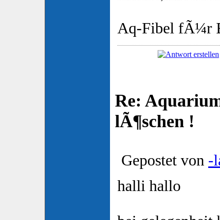
Aq-Fibel fÃ¼r E
Re: Aquarium
lÃ¶schen !
Gepostet von
-
halli hallo