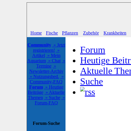
Home
Fische
Pflanzen
Zubehör
Krankheiten
Community
» Jetzt
Forum
registrieren!
»
Artikel
» Mein
Heutige Beit
Aquarium
» Chat
»
Termine
»
Aktuelle Th
Newsletter-Archiv
» Nutzungsbed.
»
Suche
Community-FAQ
Forum
» Heutige
Beiträge
» Aktuelle
Themen
» Suche
»
Forum-FAQ
Forum-Suche