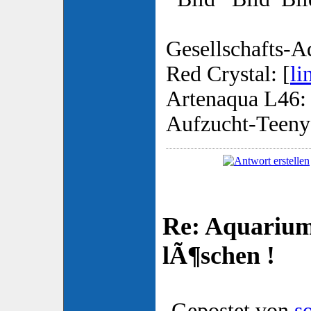
Gesellschafts-A
Red Crystal: [
li
Artenaqua L46: 
Aufzucht-Teeny
Re: Aquarium
lÃ¶schen !
Gepostet von
s