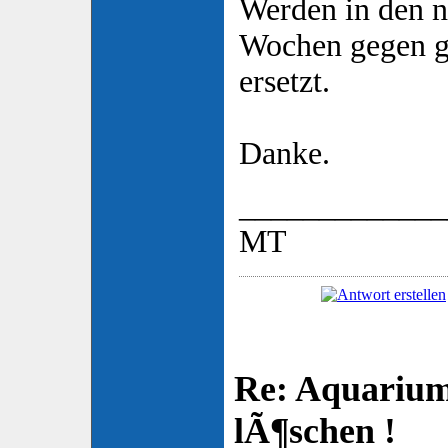
Werden in den n
Wochen gegen 
ersetzt.
Danke.
_____________
MT
Re: Aquarium
lÃ¶schen !