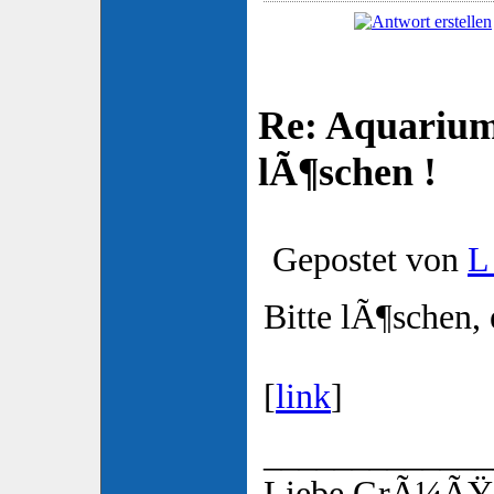
Re: Aquarium
lÃ¶schen !
Gepostet von
L
Bitte lÃ¶schen, 
[
link
]
_____________
Liebe GrÃ¼ÃŸe