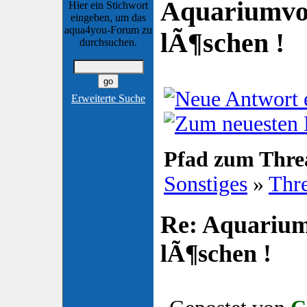
Aquariumvor
Hier ein Stichwort
eingeben, um das
aqua4you-Forum zu
lÃ¶schen !
durchsuchen.
Erweiterte Suche
Pfad zum Thre
Sonstiges
»
Thr
Re: Aquarium
lÃ¶schen !