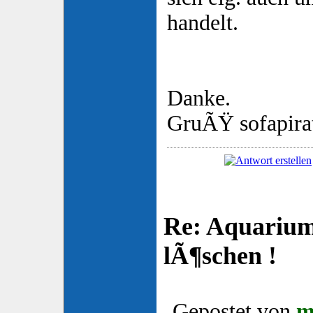
handelt.
Danke.
GruÃŸ sofapira
Re: Aquarium
lÃ¶schen !
Gepostet von
m