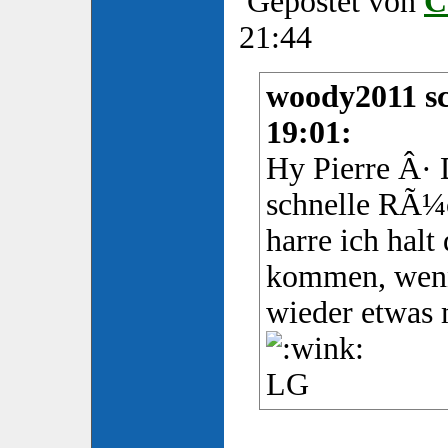
Gepostet von
C
21:44
woody2011 sc
19:01:
Hy Pierre Â·
schnelle RÃ¼
harre ich halt
kommen, wenn
wieder etwas m
LG