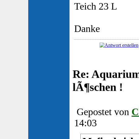
Teich 23 L
Danke
Re: Aquarium
lÃ¶schen !
Gepostet von
C
14:03