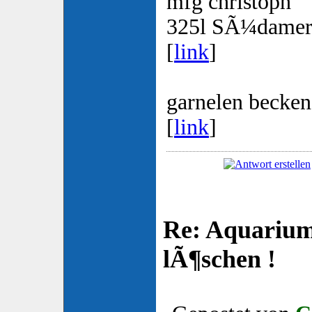
mfg christoph
325l SÃ¼damer
[
link
]
garnelen becken
[
link
]
Re: Aquarium
lÃ¶schen !