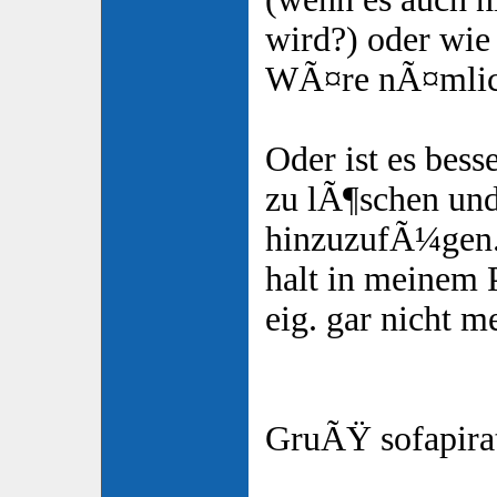
wird?) oder wie
WÃ¤re nÃ¤mlich
Oder ist es besse
zu lÃ¶schen und
hinzuzufÃ¼gen.
halt in meinem 
eig. gar nicht m
GruÃŸ sofapira