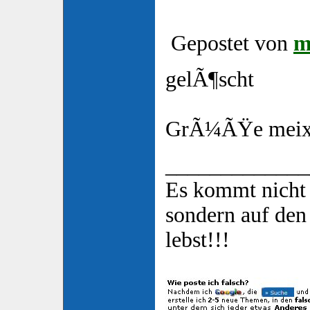
Gepostet von
m
gelÃ¶scht
GrÃ¼ÃŸe mei
_____________
Es kommt nicht 
sondern auf de
lebst!!!