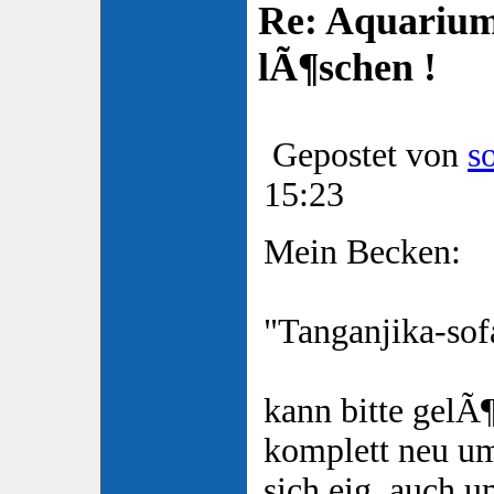
Re: Aquarium
lÃ¶schen !
Gepostet von
s
15:23
Mein Becken:
"Tanganjika-sof
kann bitte gelÃ
komplett neu umg
sich eig. auch 