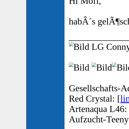
Hi Mofi,
habÂ´s gelÃ¶sch
_____________
LG Conn
Gesellschafts-A
Red Crystal: [
li
Artenaqua L46: 
Aufzucht-Teeny