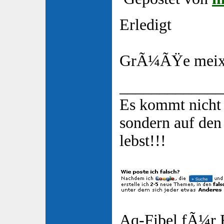
Erledigt
GrÃ¼ÃŸe mei
_____________
Es kommt nicht 
sondern auf de
lebst!!!
Aq-Fibel fÃ¼r E