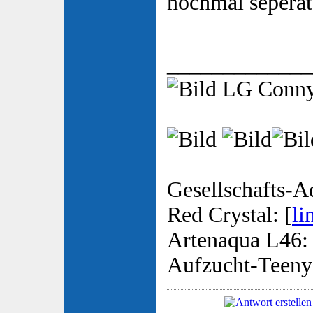
nochmal seperat
_____________
LG Conn
Gesellschafts-A
Red Crystal: [
li
Artenaqua L46: 
Aufzucht-Teeny