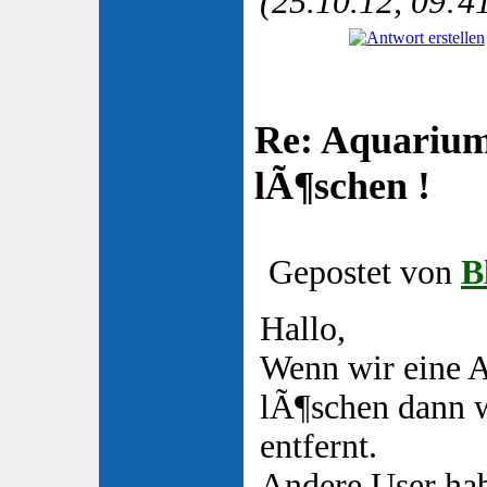
(25.10.12, 09:4
Re: Aquarium
lÃ¶schen !
Gepostet von
B
Hallo,
Wenn wir eine A
lÃ¶schen dann w
entfernt.
Andere User hab