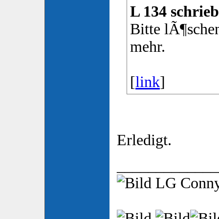
L 134 schrieb
Bitte lÃ¶schen
mehr.
[
link
]
Erledigt.
_____________
LG Conn