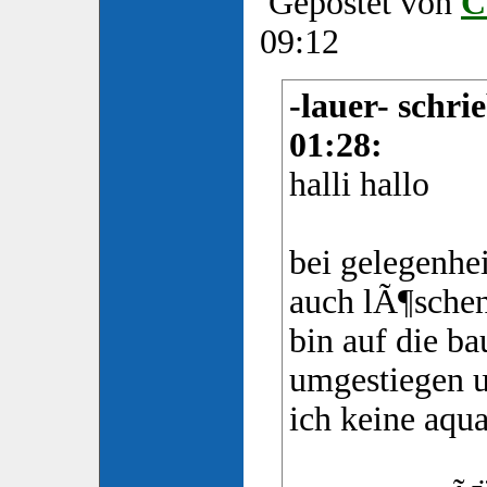
Gepostet von
C
09:12
-lauer- schri
01:28:
halli hallo
bei gelegenhe
auch lÃ¶schen
bin auf die b
umgestiegen 
ich keine aqua