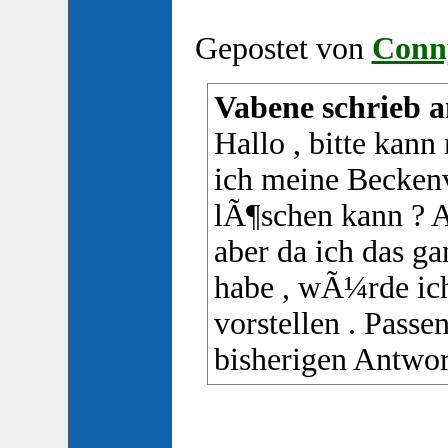
Gepostet von
Conn
Vabene schrieb a
Hallo , bitte kan
ich meine Beckenv
lÃ¶schen kann ? Al
aber da ich das g
habe , wÃ¼rde ich
vorstellen . Passe
bisherigen Antwort