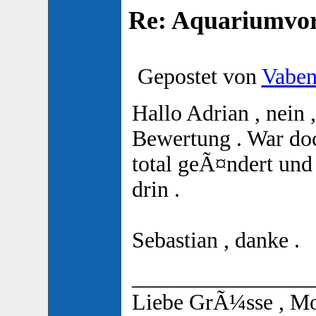
Re: Aquariumvors
Gepostet von
Vabe
Hallo Adrian , nein 
Bewertung . War doc
total geÃ¤ndert und
drin .
Sebastian , danke .
________________
Liebe GrÃ¼sse , M