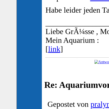
Habe leider jeden 
________________
Liebe GrÃ¼sse , M
Mein Aquarium :
[
link
]
Re: Aquariumvors
Gepostet von
praly