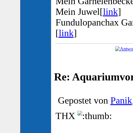
Mein Garnelenbeck
Mein Juwel[
link
]
Fundulopanchax Ga
[
link
]
Re: Aquariumvors
Gepostet von
Panik
THX
________________