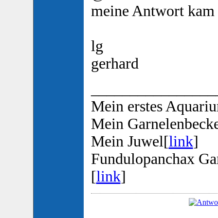
meine Antwort kam n
lg
gerhard
________________
Mein erstes Aquari
Mein Garnelenbeck
Mein Juwel[
link
]
Fundulopanchax Ga
[
link
]