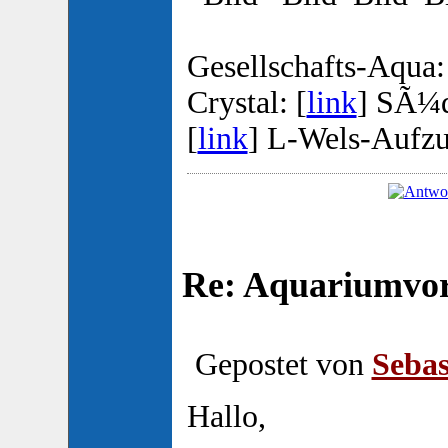
Gesellschafts-Aqua:
Crystal: [
link
] SÃ¼d
[
link
] L-Wels-Aufzu
Re: Aquariumvors
Gepostet von
Sebas
Hallo,