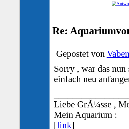
Re: Aquariumvors
Gepostet von
Vabe
Sorry , war das nun
einfach neu anfangen
________________
Liebe GrÃ¼sse , M
Mein Aquarium :
[
link
]