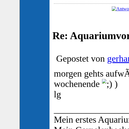
Re: Aquariumvors
Gepostet von
gerha
morgen gehts aufwÃ
wochenende
)
lg
________________
Mein erstes Aquari