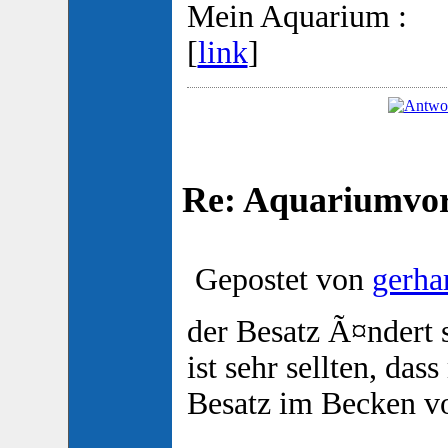
Mein Aquarium :
[
link
]
Re: Aquariumvors
Gepostet von
gerha
der Besatz Ã¤ndert s
ist sehr sellten, d
Besatz im Becken vo