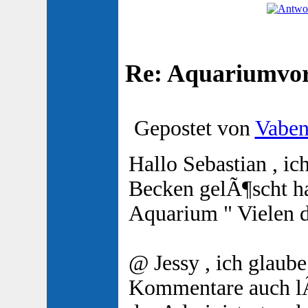
Re: Aquariumvors
Gepostet von
Vabe
Hallo Sebastian , ic
Becken gelÃ¶scht ha
Aquarium " Vielen d
@ Jessy , ich glaub
Kommentare auch lÃ