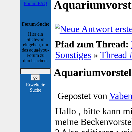
Aquariumvorste
Forum-FAQ
Forum-Suche
Hier ein
Stichwort
Pfad zum Thread:
eingeben, um
das aqua4you-
Sonstiges
»
Thread 
Forum zu
durchsuchen.
Aquariumvorstel
Erweiterte
Suche
Gepostet von
Vabe
Hallo , bitte kann m
meine Beckenvorste