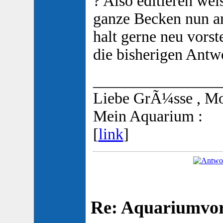
? Also editieren weis
ganze Becken nun a
halt gerne neu vorst
die bisherigen Antwo
________________
Liebe GrÃ¼sse , M
Mein Aquarium :
[
link
]
Re: Aquariumvors