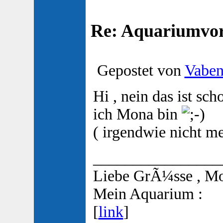
Re: Aquariumvors
Gepostet von
Vabe
Hi , nein das ist sc
ich Mona bin
( irgendwie nicht me
________________
Liebe GrÃ¼sse , M
Mein Aquarium :
[
link
]