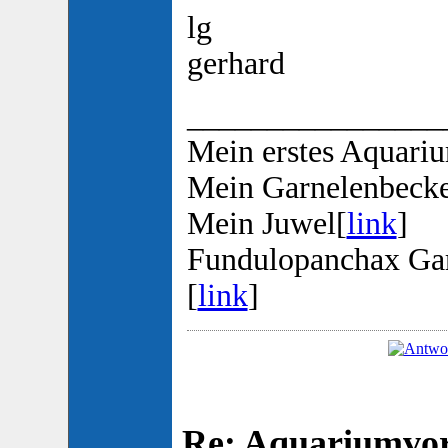
lg
gerhard
________________
Mein erstes Aquari
Mein Garnelenbeck
Mein Juwel[
link
]
Fundulopanchax Ga
[
link
]
Re: Aquariumvors