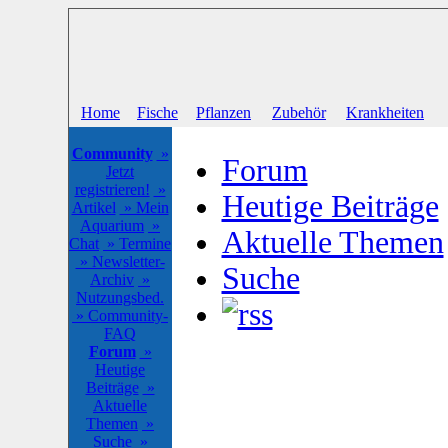
Home
Fische
Pflanzen
Zubehör
Krankheiten
Community
»
Forum
Jetzt
registrieren!
»
Heutige Beiträge
Artikel
» Mein
Aquarium
»
Aktuelle Themen
Chat
» Termine
» Newsletter-
Suche
Archiv
»
Nutzungsbed.
» Community-
FAQ
Forum
»
Heutige
Beiträge
»
Aktuelle
Themen
»
Suche
»