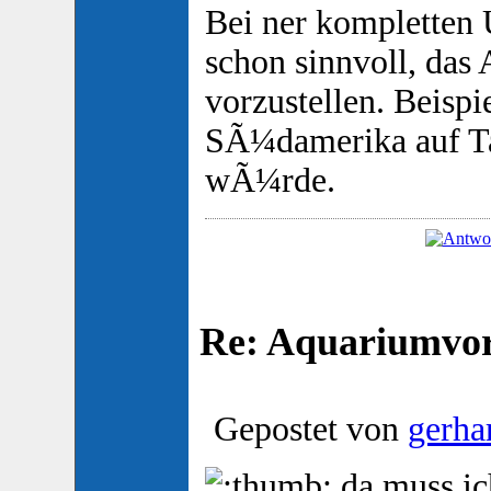
Bei ner kompletten 
schon sinnvoll, das
vorzustellen. Beisp
SÃ¼damerika auf Ta
wÃ¼rde.
Re: Aquariumvors
Gepostet von
gerha
da muss ich