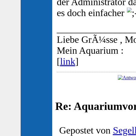
der Administrator da
es doch einfacher
________________
Liebe GrÃ¼sse , M
Mein Aquarium :
[
link
]
Re: Aquariumvors
Gepostet von
Segel