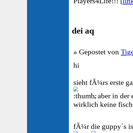
Players4Life!!! [
lin
dei aq
» Gepostet von
Tig
hi
sieht fÃ¼rs erste ga
, aber in der 
wirklich keine fisch
fÃ¼r die guppy`s is