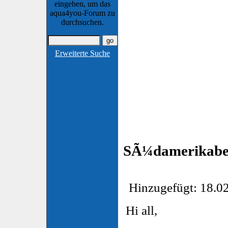
eingeben, um das
aqua4you-Forum zu
durchsuchen.
Erweiterte Suche
SÃ¼damerikabe
Hinzugefügt: 18.02
Hi all,