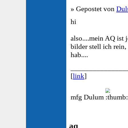
» Gepostet von
Du
hi
also....mein AQ ist j
bilder stell ich rein
hab....
_______________
[
link
]
mfg Dulum
aq