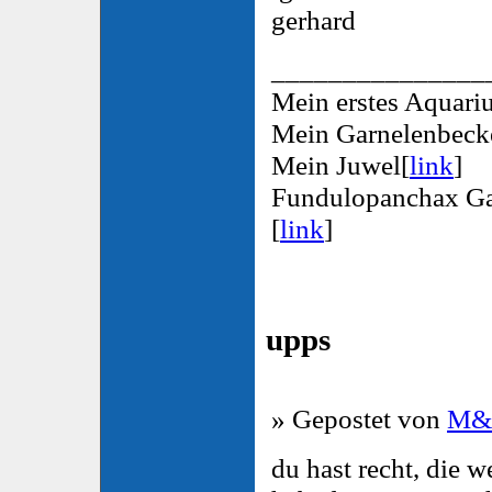
gerhard
_______________
Mein erstes Aquari
Mein Garnelenbeck
Mein Juwel[
link
]
Fundulopanchax Ga
[
link
]
upps
» Gepostet von
M
du hast recht, die 