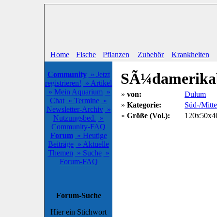
Home
Fische
Pflanzen
Zubehör
Krankheiten
SÃ¼damerika
Community
» Jetzt
registrieren!
» Artikel
» Mein Aquarium
»
»
von:
Dulum
Chat
» Termine
»
»
Kategorie:
Süd-/Mitt
Newsletter-Archiv
»
»
Größe (Vol.):
120x50x40
Nutzungsbed.
»
Community-FAQ
Forum
» Heutige
Beiträge
» Aktuelle
Themen
» Suche
»
Forum-FAQ
Forum-Suche
Hier ein Stichwort