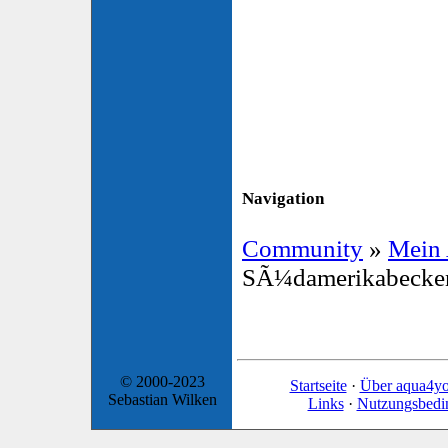
Navigation
Community
»
Mein
SÃ¼damerikabecke
© 2000-2023
Startseite
·
Über aqua4y
Sebastian Wilken
Links
·
Nutzungsbedi