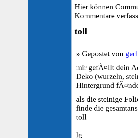
Hier können Commu
Kommentare verfass
toll
» Gepostet von
ger
mir gefÃ¤llt dein A
Deko (wurzeln, stei
Hintergrund fÃ¤nde 
als die steinige Fol
finde die gesamtans
toll
lg