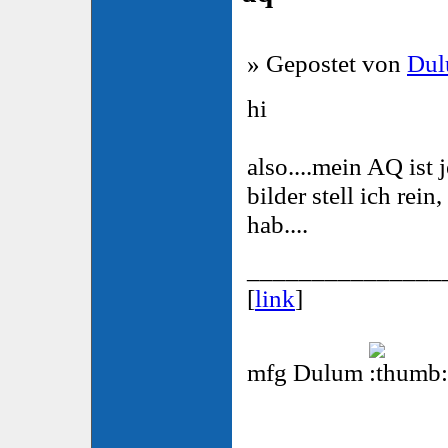
» Gepostet von
Du
hi
also....mein AQ ist j
bilder stell ich rein
hab....
_______________
[
link
]
mfg Dulum