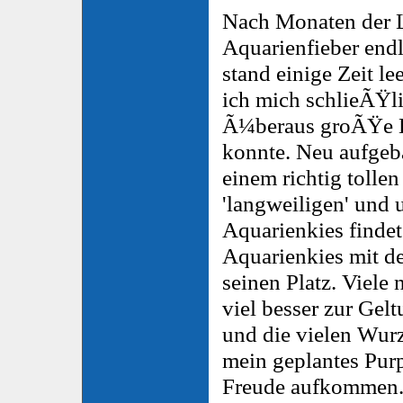
Nach Monaten der L
Aquarienfieber end
stand einige Zeit l
ich mich schlieÃŸli
Ã¼beraus groÃŸe L
konnte. Neu aufgeba
einem richtig tollen 
'langweiligen' und
Aquarienkies finde
Aquarienkies mit 
seinen Platz. Viel
viel besser zur Gel
und die vielen Wur
mein geplantes Pur
Freude aufkommen.