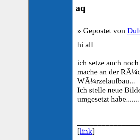
aq
» Gepostet von
Du
hi all
ich setze auch noch
mache an der RÃ¼ck
WÃ¼rzelaufbau...
Ich stelle neue Bilde
umgesetzt habe.......
_______________
[
link
]