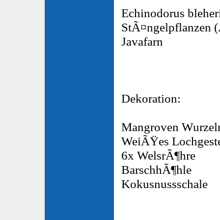
Echinodorus bleher
StÃ¤ngelpflanzen (
Javafarn
Dekoration:
Mangroven Wurzel
WeiÃŸes Lochgest
6x WelsrÃ¶hre
BarschhÃ¶hle
Kokusnussschale