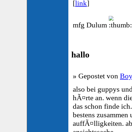
[
link
]
mfg Dulum
hallo
» Gepostet von
Boy
also bei guppys un
hÃ¤rte an. wenn die
das schon finde ich.
bestens zusammen u
auffÃ¤lligkeiten. a
ansichtssache.