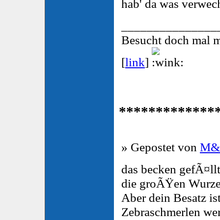
hab' da was verwech
_______________
Besucht doch mal 
[
link
]
*************
» Gepostet von
M
das becken gefÃ¤llt
die groÃŸen Wurze
Aber dein Besatz is
Zebraschmerlen we