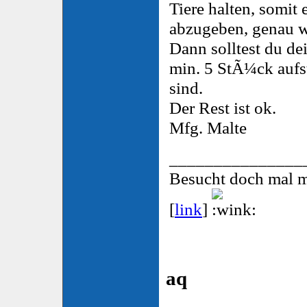
Tiere halten, somit 
abzugeben, genau w
Dann solltest du de
min. 5 StÃ¼ck aufs
sind.
Der Rest ist ok.
Mfg. Malte
_______________
Besucht doch mal 
[
link
]
aq