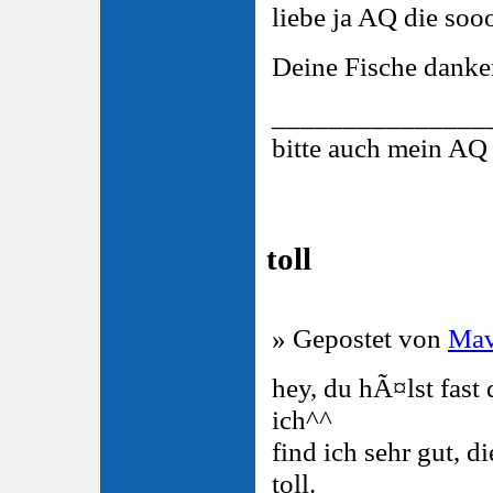
liebe ja AQ die soo
Deine Fische danke
_______________
bitte auch mein AQ
toll
» Gepostet von
Mav
hey, du hÃ¤lst fast 
ich^^
find ich sehr gut, 
toll.