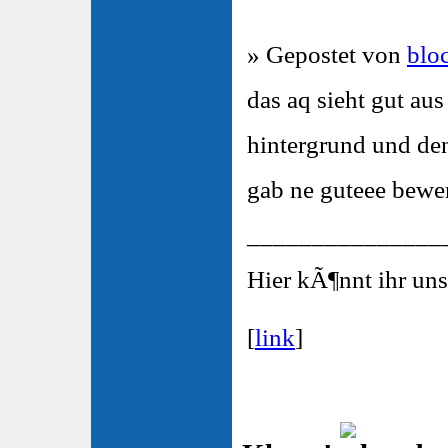
» Gepostet von
blo
das aq sieht gut au
hintergrund und de
gab ne guteee bew
_______________
Hier kÃ¶nnt ihr un
[
link
]