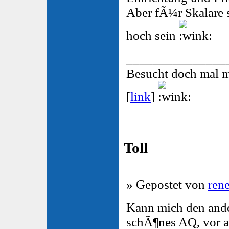
Aber fÃ¼r Skalare 
hoch sein
_______________
Besucht doch mal 
[
link
]
Toll
» Gepostet von
ren
Kann mich den ande
schÃ¶nes AQ, vor a