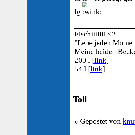
lg
_______________
Fischiiiiiii <3
"Lebe jeden Moment 
Meine beiden Beck
200 l [
link
]
54 l [
link
]
Toll
» Gepostet von
knu