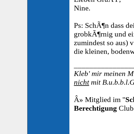
Nine.
Ps: SchÃ¶n dass dei
grobkÃ¶rnig und ei
zumindest so aus) v
die kleinen, boden
_______________
Kleb' mir meinen 
nicht
mit B.u.b.b.l.
Â» Mitglied im "
Sc
Berechtigung
Club