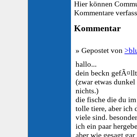
Hier können Commu
Kommentare verfass
Kommentar
» Gepostet von
>bl
hallo...
dein beckn gefÃ¤llt
(zwar etwas dunkel
nichts.)
die fische die du im
tolle tiere, aber ic
viele sind. besond
ich ein paar hergeb
aber wie gesagt gar 