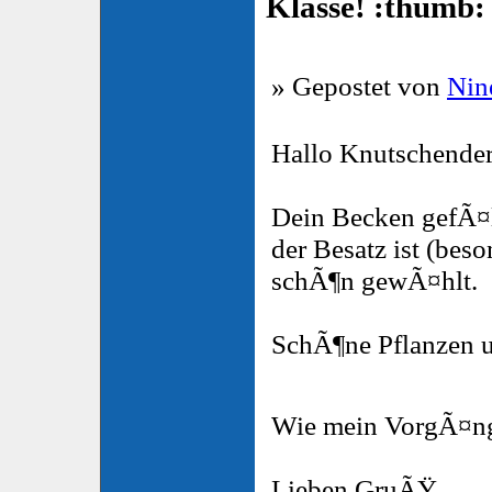
Klasse!
» Gepostet von
Nin
Hallo Knutschende
Dein Becken gefÃ¤ll
der Besatz ist (be
schÃ¶n gewÃ¤hlt.
SchÃ¶ne Pflanzen 
Wie mein VorgÃ¤ng
Lieben GruÃŸ,