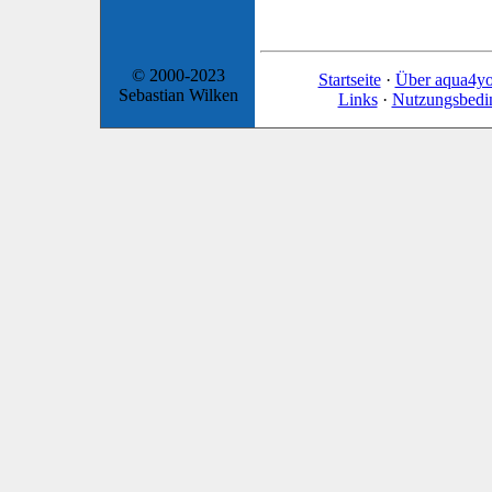
© 2000-2023
Startseite
·
Über aqua4y
Sebastian Wilken
Links
·
Nutzungsbedi