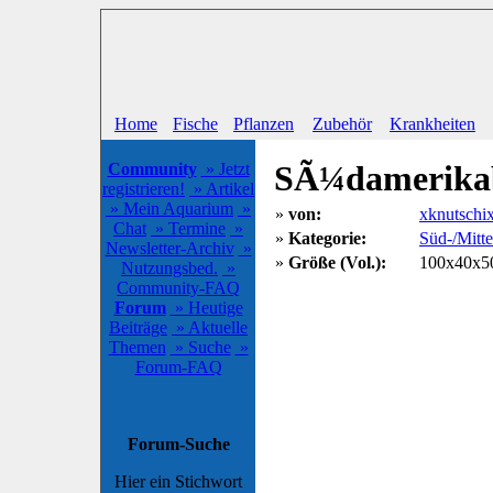
Home
Fische
Pflanzen
Zubehör
Krankheiten
SÃ¼damerika
Community
» Jetzt
registrieren!
» Artikel
» Mein Aquarium
»
»
von:
xknutschi
Chat
» Termine
»
»
Kategorie:
Süd-/Mitt
Newsletter-Archiv
»
»
Größe (Vol.):
100x40x50
Nutzungsbed.
»
Community-FAQ
Forum
» Heutige
Beiträge
» Aktuelle
Themen
» Suche
»
Forum-FAQ
Forum-Suche
Hier ein Stichwort