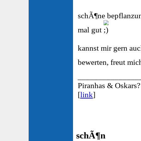
schÃ¶ne bepflanzun
mal gut
kannst mir gern auc
bewerten, freut mi
_______________
Piranhas & Oskars?
[
link
]
schÃ¶n