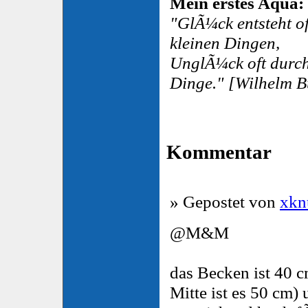
Mein erstes Aqua: 
"GlÃ¼ck entsteht o
kleinen Dingen,
UnglÃ¼ck oft durch
Dinge." [Wilhelm B
Kommentar
» Gepostet von
xkn
@M&M
das Becken ist 40 cm
Mitte ist es 50 cm)