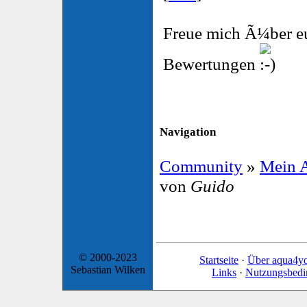
Freue mich Ã¼ber e
Bewertungen
Navigation
Community
»
Mein 
von
Guido
© 2000-2023
Startseite
·
Über aqua4y
Sebastian Wilken
Links
·
Nutzungsbed