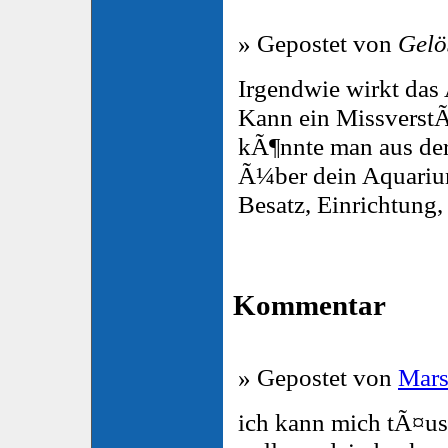
» Gepostet von
Gelö
Irgendwie wirkt da
Kann ein MissverstÃ
kÃ¶nnte man aus der
Ã¼ber dein Aquariu
Besatz, Einrichtung, 
Kommentar
» Gepostet von
Mars
ich kann mich tÃ¤us