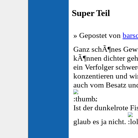
Super Teil
» Gepostet von
bars
Ganz schÃ¶nes Gewi
kÃ¶nnen dichter geh
ein Verfolger schwer
konzentieren und wir
auch vom Besatz und
.
Ist der dunkelrote Fi
glaub es ja nicht.
________________