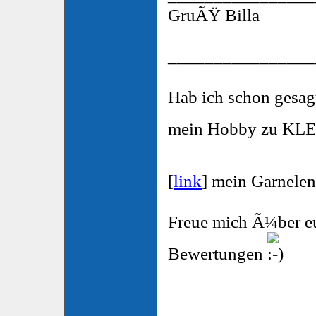
GruÃŸ Billa
________________
Hab ich schon gesa
mein Hobby zu KLE
[
link
] mein Garnele
Freue mich Ã¼ber e
Bewertungen