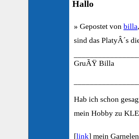
Hallo
» Gepostet von
billa
sind das PlatyÂ´s di
________________
GruÃŸ Billa
________________
Hab ich schon gesa
mein Hobby zu KLE
[
link
] mein Garnele