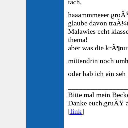
tach,
haaammmeeer groÃŸ
glaube davon traÃ¼m
Malawies echt klasse
thema!
aber was die krÃ¶nun
mittendrin noch u
oder hab ich ein seh
________________
Bitte mal mein Beck
Danke euch,gruÃŸ a
[
link
]