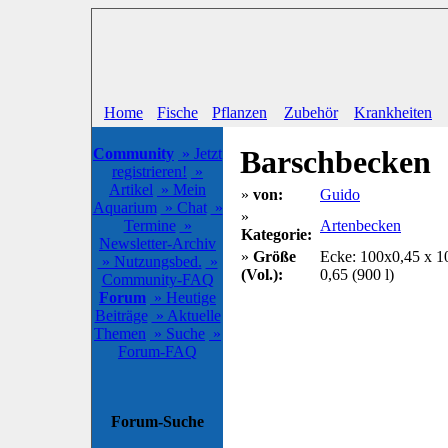
Home
Fische
Pflanzen
Zubehör
Krankheiten
Barschbecken
Community
» Jetzt
registrieren!
»
Artikel
» Mein
»
von:
Guido
Aquarium
» Chat
»
»
Termine
»
Artenbecken
Kategorie:
Newsletter-Archiv
»
Größe
Ecke: 100x0,45 x 1
» Nutzungsbed.
»
(Vol.):
0,65 (900 l)
Community-FAQ
Forum
» Heutige
Beiträge
» Aktuelle
Themen
» Suche
»
Forum-FAQ
Forum-Suche