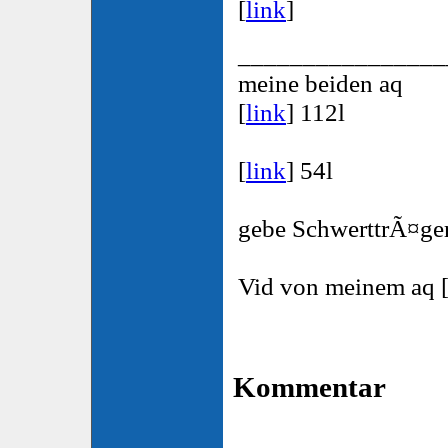
[
link
]
________________
meine beiden aq
[
link
] 112l
[
link
] 54l
gebe SchwerttrÃ¤ger
Vid von meinem aq 
Kommentar