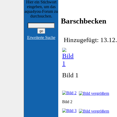
Hier ein Stichwort
eingeben, um das
aqua4you-Forum zu
durchsuchen.
Barschbecken
Erweiterte Suche
Hinzugefügt: 13.12.
Bild 1
Bild 2