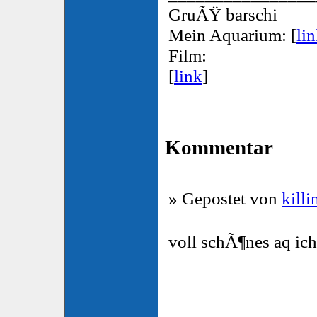
GruÃŸ barschi
Mein Aquarium: [
li
Film:
[
link
]
Kommentar
» Gepostet von
killi
voll schÃ¶nes aq ic