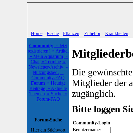
Home
Fische
Pflanzen
Zubehör
Krankheiten
Community
» Jetzt
Mitgliederb
registrieren!
» Artikel
» Mein Aquarium
»
Chat
» Termine
»
Newsletter-Archiv
»
Die gewünschte S
Nutzungsbed.
»
Community-FAQ
Mitglieder der
Forum
» Heutige
Beiträge
» Aktuelle
zugänglich.
Themen
» Suche
»
Forum-FAQ
Bitte loggen Sie
Forum-Suche
Community-Login
Benutzername:
Hier ein Stichwort