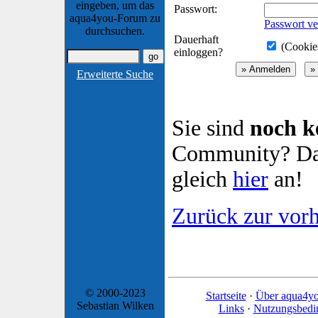
eingeben, um das
Passwort:
aqua4you-Forum zu
Passwort ve
durchsuchen.
Dauerhaft
(Cookies
einloggen?
Erweiterte Suche
Sie sind
noch k
Community? Dan
gleich
hier
an!
Zurück zur vorh
© 2000-2023
Startseite
·
Über aqua4y
Sebastian Wilken
Links
·
Nutzungsbedi