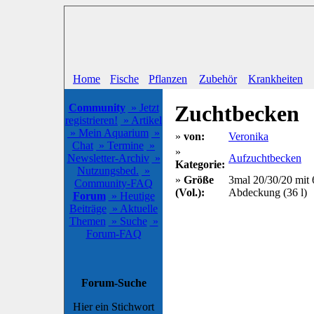
Home
Fische
Pflanzen
Zubehör
Krankheiten
Zuchtbecken
Community
» Jetzt
registrieren!
» Artikel
» Mein Aquarium
»
»
von:
Veronika
Chat
» Termine
»
»
Newsletter-Archiv
»
Aufzuchtbecken
Kategorie:
Nutzungsbed.
»
»
Größe
3mal 20/30/20 mit 
Community-FAQ
(Vol.):
Abdeckung (36 l)
Forum
» Heutige
Beiträge
» Aktuelle
Themen
» Suche
»
Forum-FAQ
Forum-Suche
Hier ein Stichwort