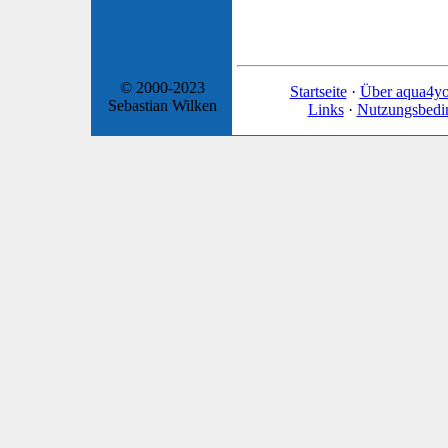
© 2000-2023
Startseite
·
Über aqua4y
Sebastian Wilken
Links
·
Nutzungsbedi