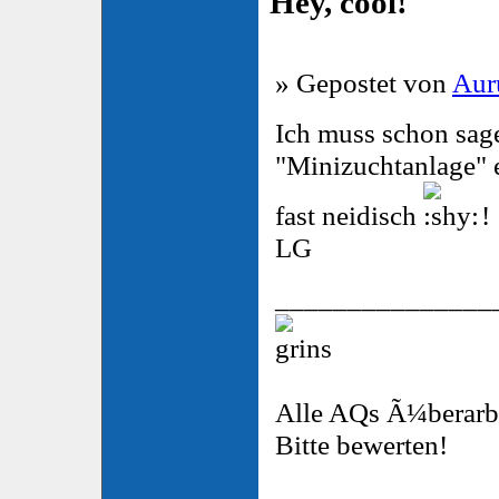
Hey, cool!
» Gepostet von
Aur
Ich muss schon sagen
"Minizuchtanlage" 
fast neidisch
!
LG
_______________
Alle AQs Ã¼berarbe
Bitte bewerten!