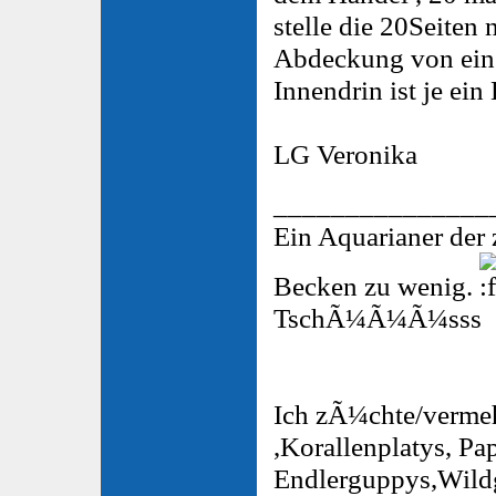
stelle die 20Seiten
Abdeckung von eine
Innendrin ist je ei
LG Veronika
_______________
Ein Aquarianer der
Becken zu wenig.
TschÃ¼Ã¼Ã¼sss
Ich zÃ¼chte/vermeh
,Korallenplatys, Pa
Endlerguppys,Wild