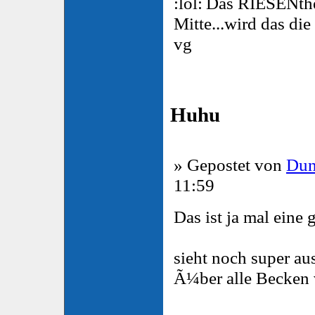
Das RIESENthe
Mitte...wird das di
vg
Huhu
» Gepostet von
Dun
11:59
Das ist ja mal eine g
sieht noch super au
Ã¼ber alle Becken v