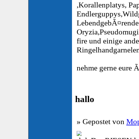
,Korallenplatys, Pa
Endlerguppys,Wild
LebendgebÃ¤rende 
Oryzia,Pseudomugil
fire und einige and
Ringelhandgarnele
nehme gerne eure 
hallo
» Gepostet von
Mop