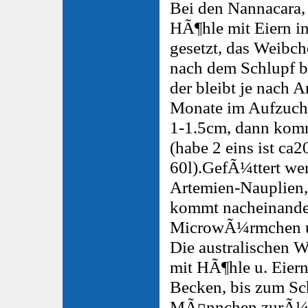
Bei den Nannacara,
HÃ¶hle mit Eiern i
gesetzt, das Weibch
nach dem Schlupf 
der bleibt je nach 
Monate im Aufzuch
1-1.5cm, dann komm
(habe 2 eins ist ca2
60l).GefÃ¼ttert we
Artemien-Nauplien,
kommt nacheinande
MicrowÃ¼rmchen u
Die australischen
mit HÃ¶hle u. Eie
Becken, bis zum Sc
MÃ¤nnchen zurÃ¼c