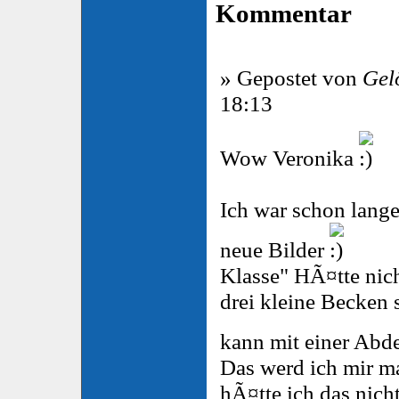
Kommentar
» Gepostet von
Gel
18:13
Wow Veronika
Ich war schon lange
neue Bilder
Klasse" HÃ¤tte nich
drei kleine Becke
kann mit einer Ab
Das werd ich mir m
hÃ¤tte ich das nich