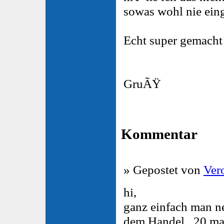
sowas wohl nie eing
Echt super gemacht
GruÃŸ
Kommentar
» Gepostet von
Ver
hi,
ganz einfach man n
dem Handel , 20 m