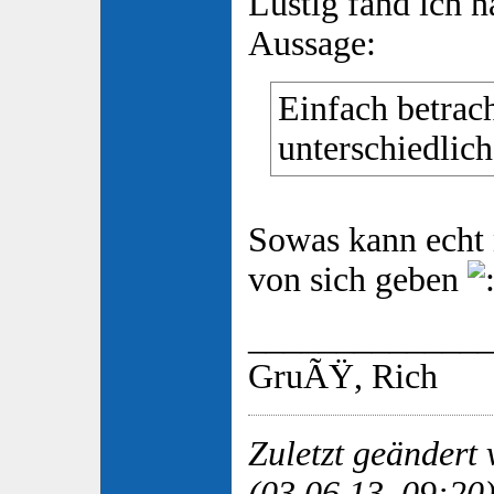
Lustig fand ich 
Aussage:
Einfach betrach
unterschiedlic
Sowas kann echt 
von sich geben
_____________
GruÃŸ, Rich
Zuletzt geändert
(03.06.13, 09:20