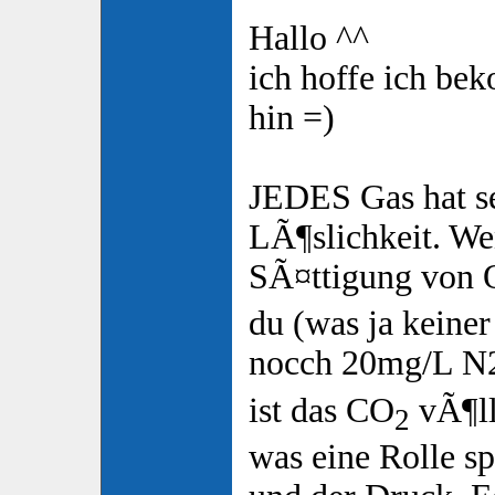
Hallo ^^
ich hoffe ich be
hin =)
JEDES Gas hat 
LÃ¶slichkeit. We
SÃ¤ttigung von 
du (was ja keiner
nocch 20mg/L N2
ist das CO
vÃ¶ll
2
was eine Rolle sp