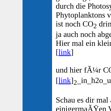
durch die Photos
Phytoplanktons v
ist noch CO
drin
2
ja auch noch ab
Hier mal ein kle
[
link
]
und hier fÃ¼r C
[
link
]
_in_h2o_u
2
Schau es dir mal a
einigermaÃŸen Ve