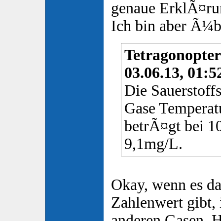
genaue ErklÃ¤ru
Ich bin aber Ã¼be
Tetragonopter
03.06.13, 01:5
Die Sauerstoffs
Gase Temperat
betrÃ¤gt bei 
9,1mg/L.
Okay, wenn es da
Zahlenwert gibt,
anderen Gasen. H