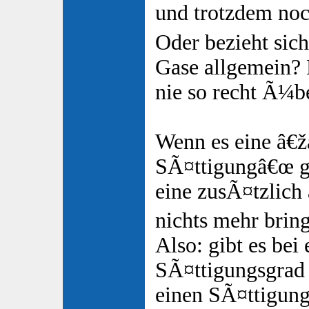
und trotzdem no
Oder bezieht sic
Gase allgemein? 
nie so recht Ã¼be
Wenn es eine â€ž
SÃ¤ttigungâ€œ 
eine zusÃ¤tzlich
nichts mehr brin
Also: gibt es bei
SÃ¤ttigungsgrad 
einen SÃ¤ttigun