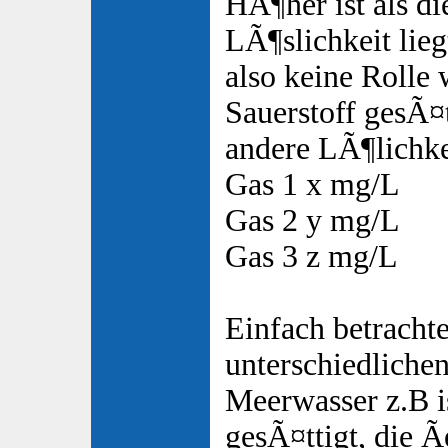
HÃ¶her ist als di
LÃ¶slichkeit lieg
also keine Rolle
Sauerstoff gesÃ¤tt
andere LÃ¶lichkei
Gas 1 x mg/L
Gas 2 y mg/L
Gas 3 z mg/L
Einfach betrachtet
unterschiedlichen
Meerwasser z.B i
gesÃ¤ttigt, die 