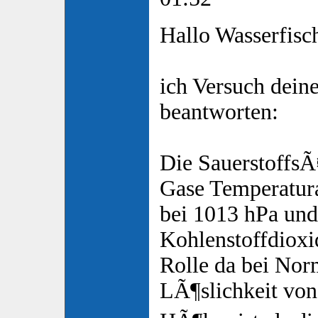
Hallo Wasserfisc
ich Versuch dein
beantworten:
Die SauerstoffsÃ¤
Gase Temperatur
bei 1013 hPa un
Kohlenstoffdioxid
Rolle da bei Nor
LÃ¶slichkeit vo