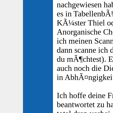
nachgewiesen hab
es in Tabellenb
KÃ¼ster Thiel od
Anorganische Ch
ich meinen Scann
dann scanne ich 
du mÃ¶chtest). E
auch noch die Di
in AbhÃ¤ngigkeit
Ich hoffe deine F
beantwortet zu ha