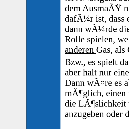
dem AusmaÃŸ nic
dafÃ¼r ist, dass e
dann wÃ¼rde die
Rolle spielen, w
anderen
Gas, als
Bzw., es spielt d
aber halt nur eine
Dann wÃ¤re es a
mÃ¶glich, einen 
die LÃ¶slichkeit
anzugeben oder 