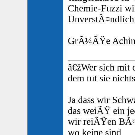
Chemie-Fuzzi wir
UnverstÃ¤ndlich 
GrÃ¼ÃŸe Achi
_____________
â€žWer sich mit 
dem tut sie nicht
Ja dass wir Schw
das weiÃŸ ein je
wir reiÃŸen BÃ
wo keine sind