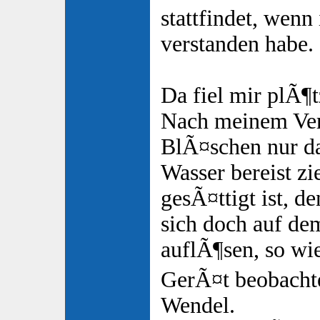
stattfindet, wenn 
verstanden habe.
Da fiel mir plÃ¶t
Nach meinem Vers
BlÃ¤schen nur da
Wasser bereist zi
gesÃ¤ttigt ist, d
sich doch auf d
auflÃ¶sen, so wi
GerÃ¤t beobachte
Wendel.