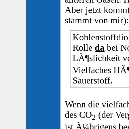
Aber jetzt komm
stammt von mir):
Kohlenstoffdiox
Rolle
da
bei N
LÃ¶slichkeit 
Vielfaches HÃ¶h
Sauerstoff.
Wenn die vielfac
des CO
(der Ver
2
ist Ã¼brigens be