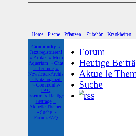
Home
Fische
Pflanzen
Zubehör
Krankheiten
Community
»
Forum
Jetzt registrieren!
» Artikel
» Mein
Heutige Beitr
Aquarium
» Chat
» Termine
»
Aktuelle The
Newsletter-Archiv
» Nutzungsbed.
Suche
» Community-
FAQ
Forum
» Heutige
Beiträge
»
Aktuelle Themen
» Suche
»
Forum-FAQ