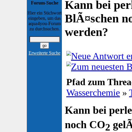
Kann bei per
Forum-Suche
Hier ein Stichwort
BlÃ¤schen n
eingeben, um das
aqua4you-Forum
werden?
zu durchsuchen.
Erweiterte Suche
Pfad zum Threa
Wasserchemie
»
Kann bei perl
noch CO
gelÃ
2