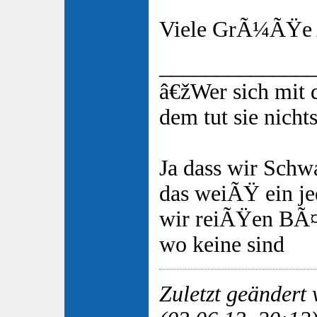
Viele GrÃ¼ÃŸe
_____________
â€žWer sich mit 
dem tut sie nicht
Ja dass wir Schw
das weiÃŸ ein je
wir reiÃŸen BÃ
wo keine sind
Zuletzt geändert