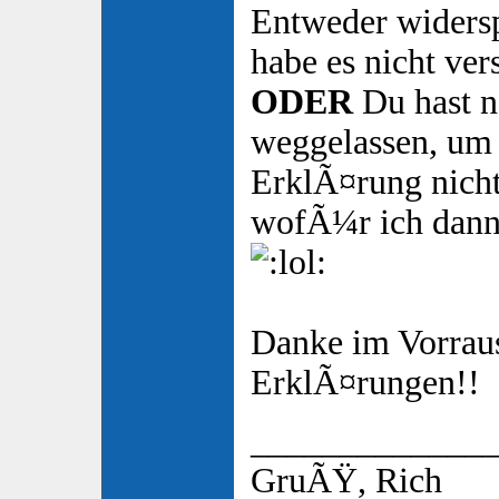
Entweder widersp
habe es nicht ver
ODER
Du hast n
weggelassen, um 
ErklÃ¤rung nich
wofÃ¼r ich dann
Danke im Vorrau
ErklÃ¤rungen!!
_____________
GruÃŸ, Rich