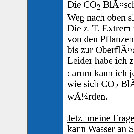
Die CO
BlÃ¤sch
2
Weg nach oben sic
Die z. T. Extrem
von den Pflanzen 
bis zur OberflÃ¤
Leider habe ich 
darum kann ich j
wie sich CO
BlÃ
2
wÃ¼rden.
Jetzt meine Frage
kann Wasser an Sa