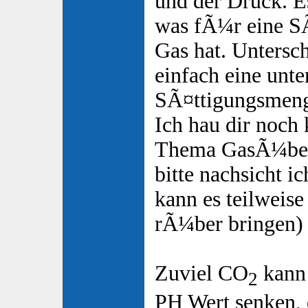
und der Druck. Es
was fÃ¼r eine SÃ
Gas hat. Untersc
einfach eine unte
SÃ¤ttigungsmen
Ich hau dir noch
Thema GasÃ¼ber
bitte nachsicht ic
kann es teilweise
rÃ¼ber bringen) 
Zuviel CO
kann
2
PH Wert senken,