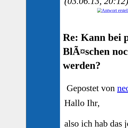
(03.06.13, 20:12
Re: Kann bei 
BlÃ¤schen no
werden?
Gepostet von
ne
Hallo Ihr,
also ich hab das j