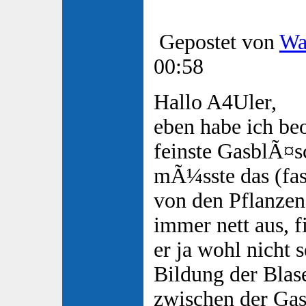
Gepostet von
Wa
00:58
Hallo A4Uler,
eben habe ich be
feinste GasblÃ¤s
mÃ¼sste das (fast
von den Pflanzen 
immer nett aus, f
er ja wohl nicht 
Bildung der Blas
zwischen der Ga