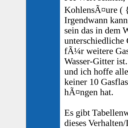
KohlensÃ¤ure ( 
Irgendwann kann 
sein das in dem 
unterschiedliche 
fÃ¼r weitere Gase
Wasser-Gitter ist.
und ich hoffe all
keiner 10 Gasfl
hÃ¤ngen hat.
Es gibt Tabellenw
dieses Verhalten