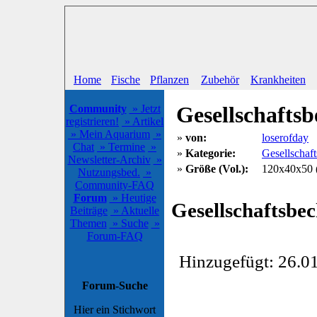
Home
Fische
Pflanzen
Zubehör
Krankheiten
Gesellschafts
Community
» Jetzt
registrieren!
» Artikel
» Mein Aquarium
»
»
von:
loserofday
Chat
» Termine
»
»
Kategorie:
Gesellschaf
Newsletter-Archiv
»
»
Größe (Vol.):
120x40x50 (
Nutzungsbed.
»
Community-FAQ
Forum
» Heutige
Gesellschaftsbe
Beiträge
» Aktuelle
Themen
» Suche
»
Forum-FAQ
Hinzugefügt: 26.01
Forum-Suche
Hier ein Stichwort