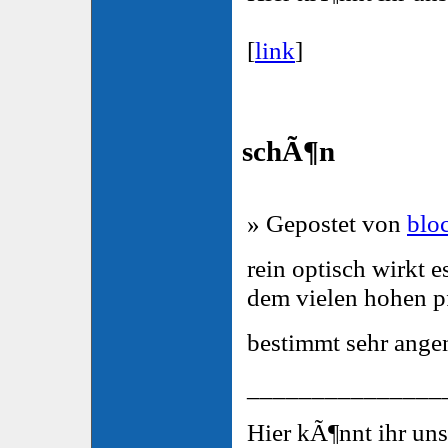
[
link
]
schÃ¶n
» Gepostet von
blo
rein optisch wirkt 
dem vielen hohen pf
bestimmt sehr ang
_______________
Hier kÃ¶nnt ihr un