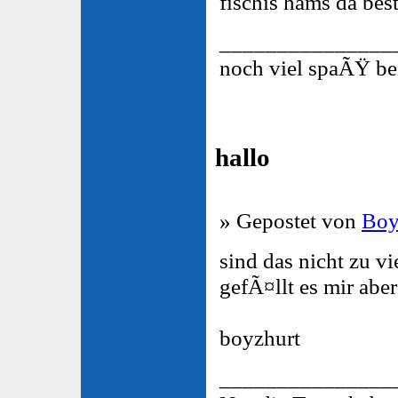
fischis hams da best
_______________
noch viel spaÃŸ bei
hallo
» Gepostet von
Boy
sind das nicht zu v
gefÃ¤llt es mir aber
boyzhurt
_______________