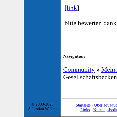
[
link
]
bitte bewerten dank
Navigation
Community
»
Mein
Gesellschaftsbecke
© 2000-2023
Startseite
·
Über aqua4y
Sebastian Wilken
Links
·
Nutzungsbedi