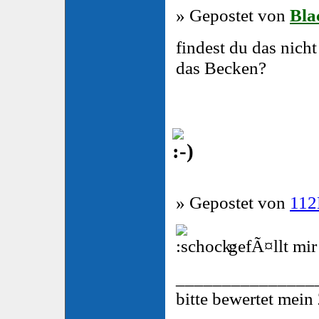
» Gepostet von
Bla
findest du das nich
das Becken?
» Gepostet von
112
gefÃ¤llt mir
_______________
bitte bewertet mein