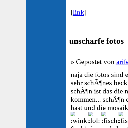
[
link
]
unscharfe fotos
» Gepostet von
arif
naja die fotos sind 
sehr schÃ¶nes becke
schÃ¶n ist das die
kommen... schÃ¶n d
hast und die mosaik