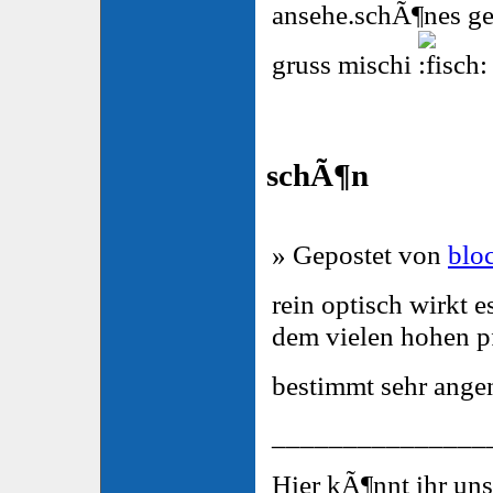
ansehe.schÃ¶nes ge
gruss mischi
schÃ¶n
» Gepostet von
blo
rein optisch wirkt 
dem vielen hohen pf
bestimmt sehr ang
_______________
Hier kÃ¶nnt ihr un