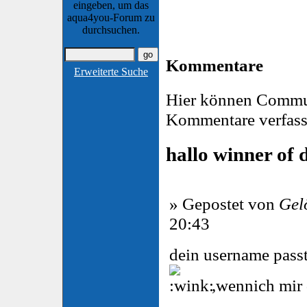
eingeben, um das
aqua4you-Forum zu
durchsuchen.
Kommentare
Erweiterte Suche
Hier können Commu
Kommentare verfass
hallo winner of 
» Gepostet von
Gel
20:43
dein username passt
,wennich mir 