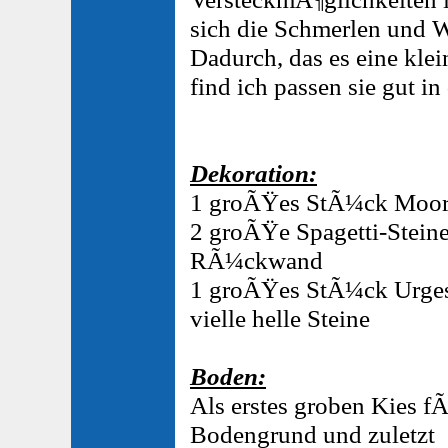
sich die Schmerlen und W
Dadurch, das es eine klei
find ich passen sie gut in
Dekoration:
1 groÃŸes StÃ¼ck Moor
2 groÃŸe Spagetti-Steine
RÃ¼ckwand
1 groÃŸes StÃ¼ck Urges
vielle helle Steine
Boden:
Als erstes groben Kies 
Bodengrund und zuletzt