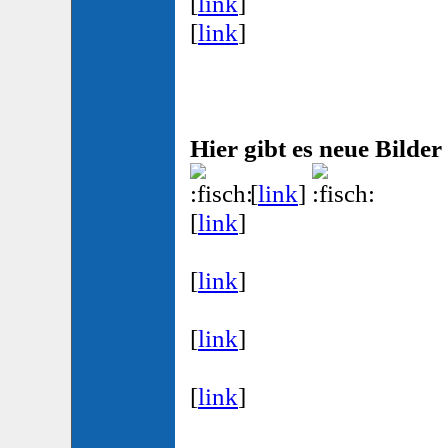
[
link
]
[
link
]
Hier gibt es neue Bilder
[
link
]
[
link
]
[
link
]
[
link
]
[
link
]