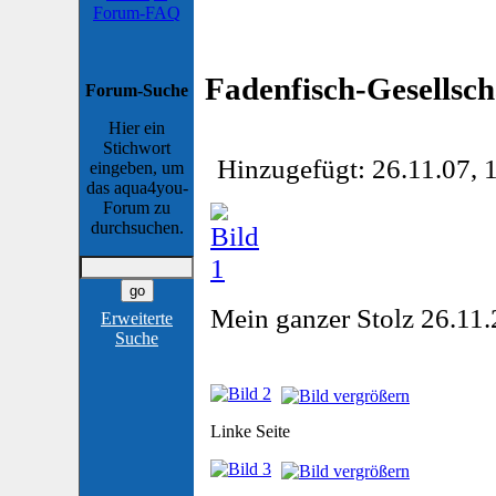
Forum-FAQ
Fadenfisch-Gesellsc
Forum-Suche
Hier ein
Stichwort
Hinzugefügt: 26.11.07, 
eingeben, um
das aqua4you-
Forum zu
durchsuchen.
Mein ganzer Stolz 26.11
Erweiterte
Suche
Linke Seite