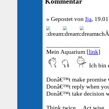
Kommentar
» Gepostet von
Ija
, 19.01
schÃ
_________________
Mein Aquarium [
link
]
Ich bin 
Donâ€™t make promise w
Donâ€™t reply when you 
Donâ€™t take decision w
Think twice..., Act wise.