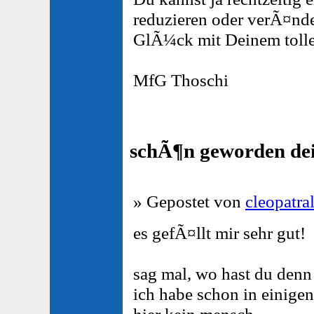
reduzieren oder verÃ¤nd
GlÃ¼ck mit Deinem toll
MfG Thoschi
schÃ¶n geworden de
» Gepostet von
cleopatra
es gefÃ¤llt mir sehr gut!
sag mal, wo hast du denn 
ich habe schon in einige
hier kein mensch.