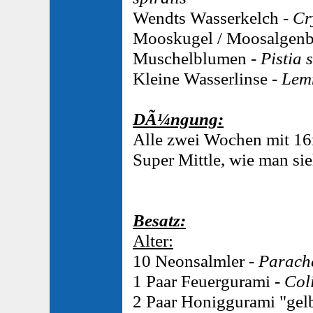
Wendts Wasserkelch -
Cr
Mooskugel / Moosalgenb
Muschelblumen -
Pistia 
Kleine Wasserlinse -
Lem
DÃ¼ngung:
Alle zwei Wochen mit 16
Super Mittle, wie man sie
Besatz:
Alter:
10 Neonsalmler -
Parache
1 Paar Feuergurami -
Col
2 Paar Honiggurami "gel