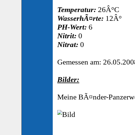
Temperatur:
26Â°C
WasserhÃ¤rte:
12Â°
PH-Wert:
6
Nitrit:
0
Nitrat:
0
Gemessen am: 26.05.200
Bilder:
Meine BÃ¤nder-Panzerwe