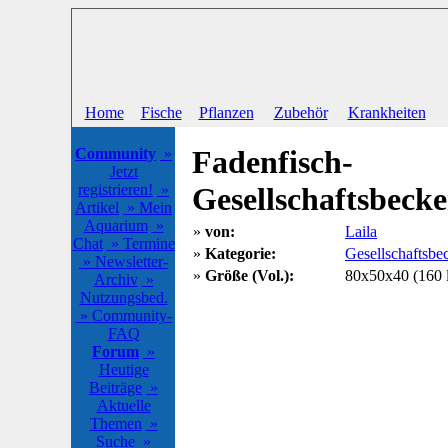
Home
Fische
Pflanzen
Zubehör
Krankheiten
Fadenfisch-
Community
»
Jetzt
registrieren!
»
Gesellschaftsbeck
Artikel
» Mein
Aquarium
»
»
von:
Laila
Chat
» Termine
»
Kategorie:
Gesellschaftsbe
» Newsletter-
»
Größe (Vol.):
80x50x40 (160 
Archiv
»
Nutzungsbed.
» Community-
FAQ
Forum
»
Heutige
Beiträge
»
Aktuelle
Themen
»
Suche
»