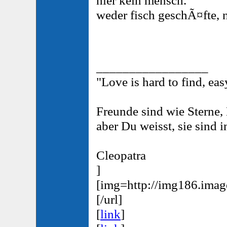
weder fisch geschÃ¤fte, 
_________________
"Love is hard to find, easy
Freunde sind wie Sterne,
aber Du weisst, sie sind 
Cleopatra
]
[img=http://img186.ima
[/url]
[
link
]