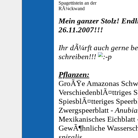
Spagettistein an der
RÃ¼ckwand
Mein ganzer Stolz! Endl
26.11.2007!!!
Ihr dÃ¼rft auch gerne b
schreiben!!!
Pflanzen:
GroÃŸe Amazonas Schwe
VerschiedenblÃ¤ttriges S
SpiesblÃ¤tteriges Speerbl
Zwergspeerblatt -
Anubias
Mexikanisches Eichblatt
GewÃ¶hnliche Wassersch
spiralis