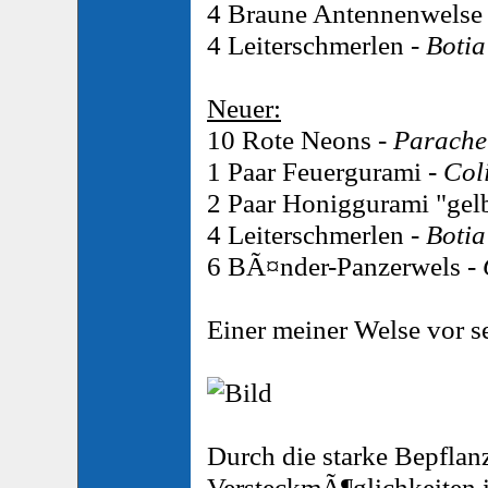
4 Braune Antennenwelse
4 Leiterschmerlen -
Botia
Neuer:
10 Rote Neons -
Parache
1 Paar Feuergurami -
Col
2 Paar Honiggurami "gel
4 Leiterschmerlen -
Botia
6 BÃ¤nder-Panzerwels -
Einer meiner Welse vor s
Durch die starke Bepflanz
VersteckmÃ¶glichkeiten 