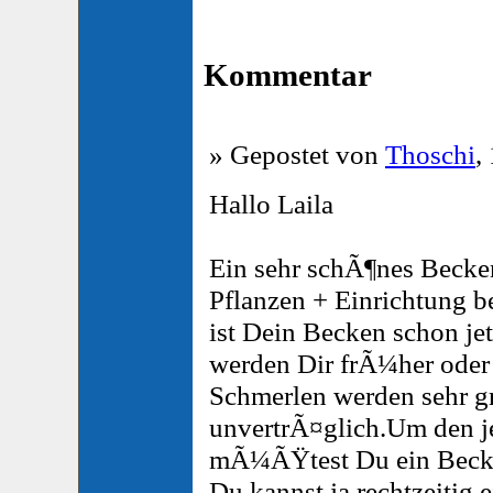
Kommentar
» Gepostet von
Thoschi
,
Hallo Laila
Ein sehr schÃ¶nes Becken
Pflanzen + Einrichtung be
ist Dein Becken schon je
werden Dir frÃ¼her oder
Schmerlen werden sehr g
unvertrÃ¤glich.Um den j
mÃ¼ÃŸtest Du ein Becke
Du kannst ja rechtzeitig 