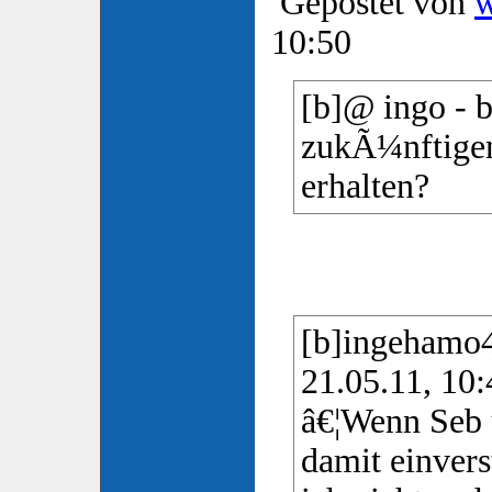
Gepostet von
10:50
[b]@ ingo - 
zukÃ¼nftige
erhalten?
[b]ingehamo4
21.05.11, 10:
â€¦Wenn Seb 
damit einver