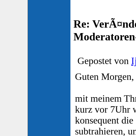
Re: VerÃ¤nd
Moderatore
Gepostet von
I
Guten Morgen,
mit meinem Thr
kurz vor 7Uhr w
konsequent die
subtrahieren, u