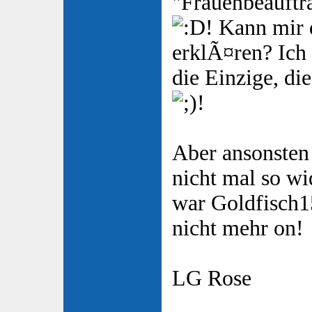
"Frauenbeauftra
! Kann mir
erklÃ¤ren? Ich 
die Einzige, di
!
Aber ansonsten 
nicht mal so wi
war Goldfisch1
nicht mehr on!
LG Rose