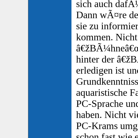
sich auch dafÃ¼
Dann wÃ¤re den
sie zu informie
kommen. Nicht 
â€žBÃ¼hneâ€œ 
hinter der â€
erledigen ist un
Grundkenntniss
aquaristische 
PC-Sprache un
haben. Nicht v
PC-Krams umge
schon fast wie 