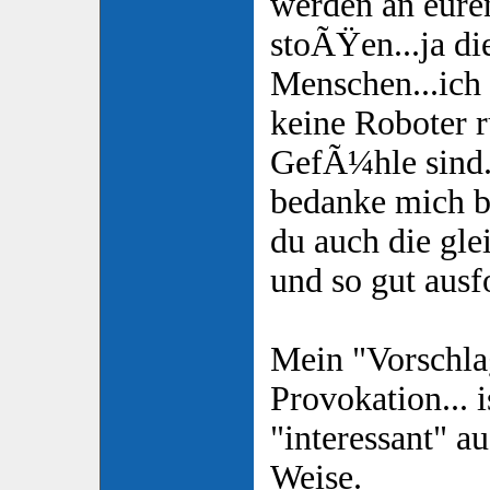
werden an eure
stoÃŸen...ja di
Menschen...ich 
keine Roboter 
GefÃ¼hle sind.
bedanke mich be
du auch die gle
und so gut ausf
Mein "Vorschla
Provokation... i
"interessant" au
Weise.