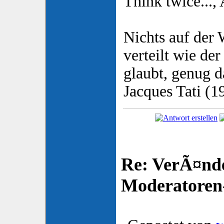
Think twice..., 
Nichts auf der W
verteilt wie der
glaubt, genug 
Jacques Tati (
Re: VerÃ¤nd
Moderatore