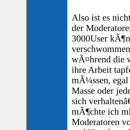
Also ist es nich
der Moderatoren
3000User kÃ¶nn
verschwommen
wÃ¤hrend die 
ihre Arbeit tap
mÃ¼ssen, egal
Masse oder jede
sich verhaltenâ€
mÃ¶chte ich mi
Moderatoren v