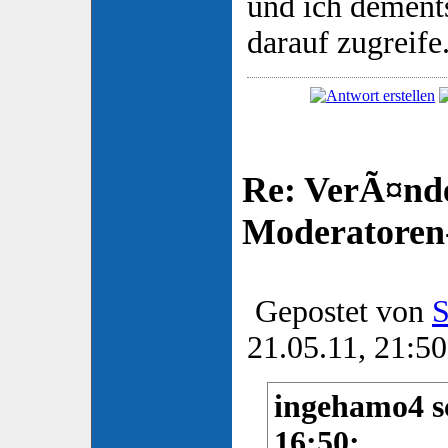
und ich dement
darauf zugreife.
Re: VerÃ¤nd
Moderatore
Gepostet von
S
21.05.11, 21:50
ingehamo4 sc
16:50: