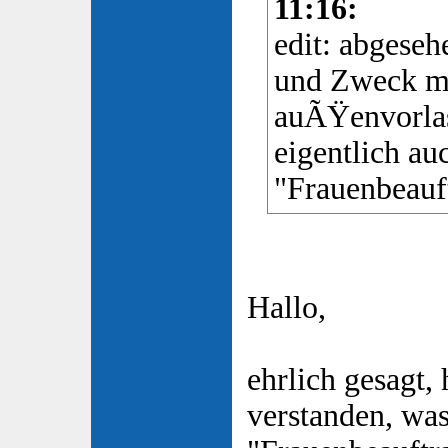
11:16:
edit: abgeseh
und Zweck m
auÃŸenvorlas
eigentlich au
"Frauenbeauft
Hallo,
ehrlich gesagt, 
verstanden, was