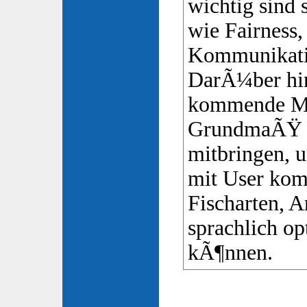
wichtig sind 
wie Fairness
Kommunikati
DarÃ¼ber hin
kommende Mo
GrundmaÃŸ a
mitbringen, u
mit User kom
Fischarten, A
sprachlich op
kÃ¶nnen.