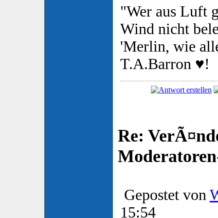
"Wer aus Luft g
Wind nicht bele
'Merlin, wie al
T.A.Barron ♥!
Re: VerÃ¤nd
Moderatore
Gepostet von
W
15:54