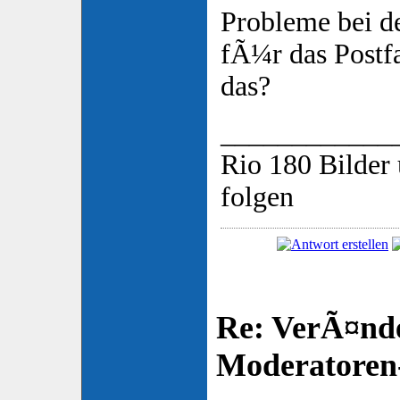
Probleme bei d
fÃ¼r das Postf
das?
____________
Rio 180 Bilder 
folgen
Re: VerÃ¤nd
Moderatore