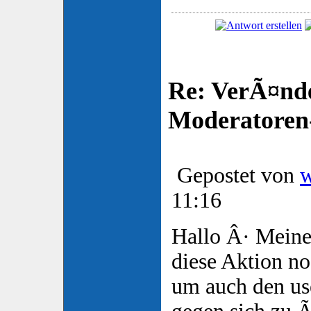
Re: VerÃ¤nd
Moderatore
Gepostet von
11:16
Hallo Â· Meiner
diese Aktion no
um auch den us