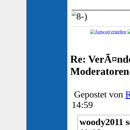
____________
Re: VerÃ¤nd
Moderatore
Gepostet von
R
14:59
woody2011 sc