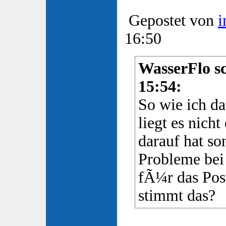
Gepostet von
i
16:50
WasserFlo sc
15:54:
So wie ich d
liegt es nicht
darauf hat so
Probleme bei
fÃ¼r das Post
stimmt das?