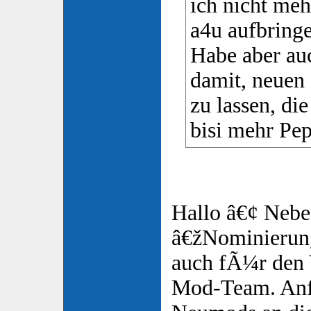
ich nicht meh
a4u aufbringe
Habe aber au
damit, neuen
zu lassen, die
bisi mehr Pep
Hallo â€¢ Nebe
â€žNominierun
auch fÃ¼r den 
Mod-Team. Anf