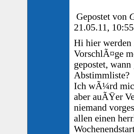
Gepostet von
G
21.05.11, 10:55
Hi hier werden 
VorschlÃ¤ge m
gepostet, wann g
Abstimmliste?
Ich wÃ¼rd mich
aber auÃŸer Ve
niemand vorge
allen einen her
Wochenendstar