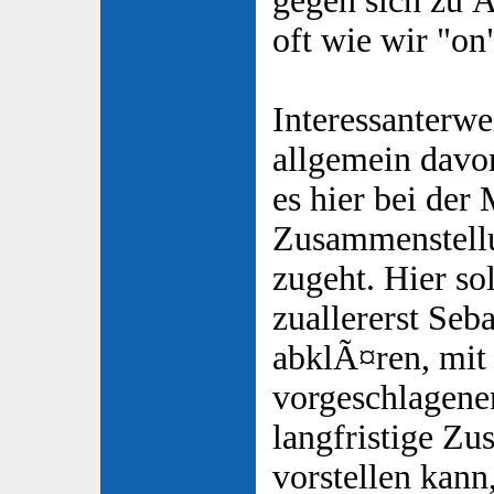
gegen sich zu 
oft wie wir "on"
Interessanterwe
allgemein davo
es hier bei der
Zusammenstell
zugeht. Hier so
zuallererst Seb
abklÃ¤ren, mit
vorgeschlagenen
langfristige Z
vorstellen kan