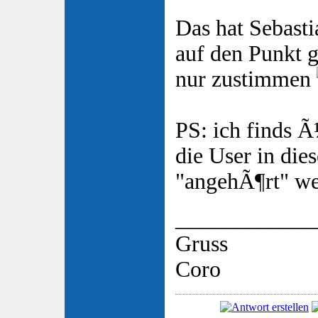
Das hat Sebasti
auf den Punkt 
nur zustimmen
PS: ich finds Ã
die User in die
"angehÃ¶rt" w
____________
Gruss
Coro