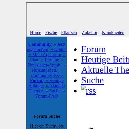
Home
Fische
Pflanzen
Zubehör
Krankheiten
Community
» Jetzt
Forum
registrieren!
» Artikel
» Mein Aquarium
»
Heutige Beit
Chat
» Termine
»
Newsletter-Archiv
»
Aktuelle Th
Nutzungsbed.
»
Community-FAQ
Suche
Forum
» Heutige
Beiträge
» Aktuelle
Themen
» Suche
»
Forum-FAQ
Forum-Suche
Hier ein Stichwort