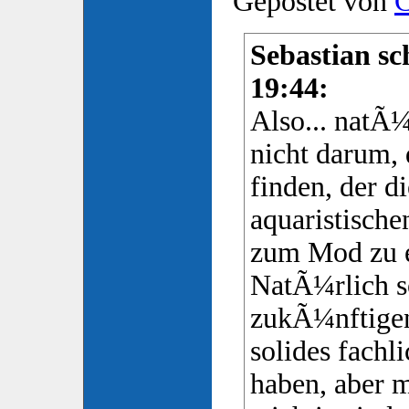
Gepostet von
C
Sebastian sc
19:44:
Also... natÃ¼
nicht darum,
finden, der d
aquaristische
zum Mod zu 
NatÃ¼rlich so
zukÃ¼nftigen
solides fach
haben, aber 