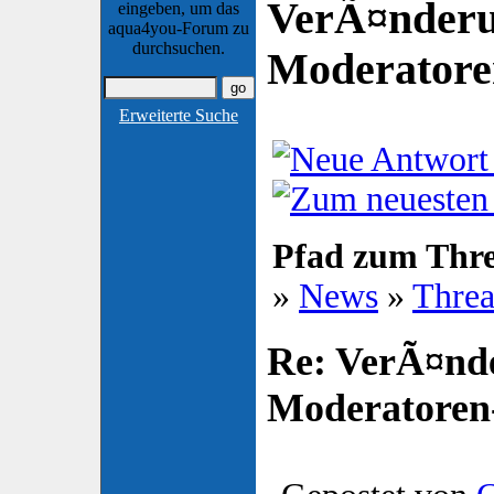
VerÃ¤nderu
eingeben, um das
aqua4you-Forum zu
durchsuchen.
Moderator
Erweiterte Suche
Pfad zum Thr
»
News
»
Thre
Re: VerÃ¤nd
Moderatore