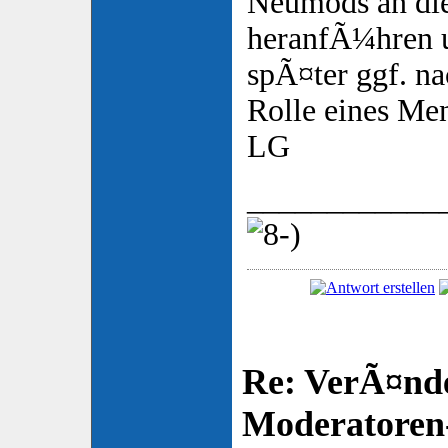
Neumods an di
heranfÃ¼hren u
spÃ¤ter ggf. na
Rolle eines Men
LG
____________
Re: VerÃ¤nd
Moderatore