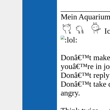
____________
Mein Aquarium
Ic
Donâ€™t make
youâ€™re in jo
Donâ€™t reply 
Donâ€™t take d
angry.