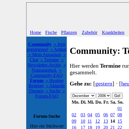
Home
Fische
Pflanzen
Zubehör
Krankheiten
Community
» Jetzt
Community: T
registrieren!
» Artikel
» Mein Aquarium
»
Chat
» Termine
»
Hier werden
Termine
run
Newsletter-Archiv
»
Nutzungsbed.
»
gesammelt.
Community-FAQ
Forum
» Heutige
Gehe zu:
[
gestern
] · [
heu
Beiträge
» Aktuelle
Themen
» Suche
»
Forum-FAQ
Mo.
Di.
Mi.
Do.
Fr.
Sa.
So.
01
02
03
04
05
06
07
08
Forum-Suche
09
10
11
12
13
14
15
Hier ein Stichwort
16
17
18
19
20
21
22