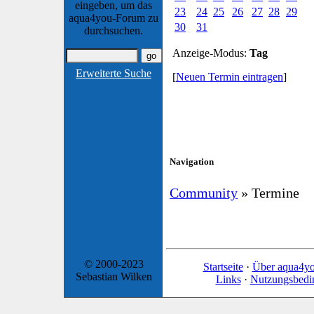
eingeben, um das
23
24
25
26
27
28
29
aqua4you-Forum zu
30
31
durchsuchen.
Anzeige-Modus:
Tag
Erweiterte Suche
[
Neuen Termin eintragen
]
Navigation
Community
» Termine
© 2000-2023
Startseite
·
Über aqua4y
Sebastian Wilken
Links
·
Nutzungsbedi