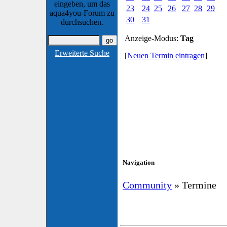
eingeben, um das
23
24
25
26
27
28
29
aqua4you-Forum zu
30
31
durchsuchen.
Anzeige-Modus:
Tag
Erweiterte Suche
[
Neuen Termin eintragen
]
Navigation
Community
» Termine