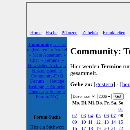
Home
Fische
Pflanzen
Zubehör
Krankheiten
Community
» Jetzt
Community: T
registrieren!
» Artikel
» Mein Aquarium
»
Chat
» Termine
»
Hier werden
Termine
run
Newsletter-Archiv
»
Nutzungsbed.
»
gesammelt.
Community-FAQ
Forum
» Heutige
Gehe zu:
[
gestern
] · [
heu
Beiträge
» Aktuelle
Themen
» Suche
»
Forum-FAQ
Mo.
Di.
Mi.
Do.
Fr.
Sa.
So.
01
02
03
04
05
06
07
08
Forum-Suche
09
10
11
12
13
14
15
Hier ein Stichwort
16
17
18
19
20
21
22