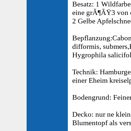
Besatz: 1 Wildfarbe
eine grÃ¶ÃŸ3 von 
2 Gelbe Apfelschn
Bepflanzung:Cabomb
difformis, submers,
Hygrophila salicifo
Technik: Hamburger
einer Eheim kreise
Bodengrund: Feine
Decko: nur ne kleine
Blumentopf als ver