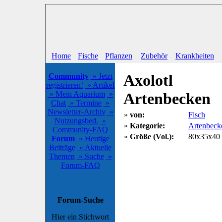
Home
Fische
Pflanzen
Zubehör
Krankheiten
Axolotl
Community
» Jetzt
registrieren!
» Artikel
» Mein Aquarium
»
Artenbecken
Chat
» Termine
»
Newsletter-Archiv
»
»
von:
Fisch
Nutzungsbed.
»
»
Kategorie:
Artenbeck
Community-FAQ
»
Größe (Vol.):
80x35x40 
Forum
» Heutige
Beiträge
» Aktuelle
Themen
» Suche
»
Forum-FAQ
Forum-Suche
Hier ein Stichwort