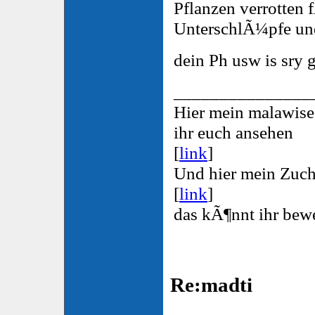
Pflanzen verrotten 
UnterschlÃ¼pfe un
dein Ph usw is sry 
_______________
Hier mein malawi
ihr euch ansehen
[
link
]
Und hier mein Zuc
[
link
]
das kÃ¶nnt ihr bew
Re:madti