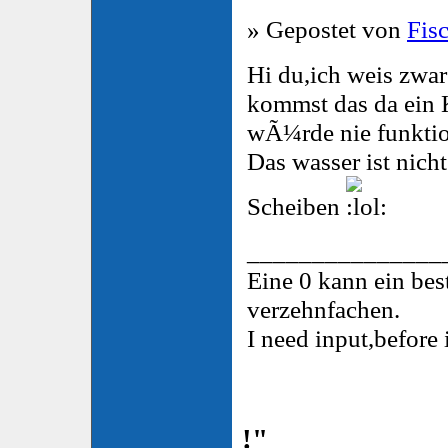
» Gepostet von
Fis
Hi du,ich weis zwar
kommst das da ein K
wÃ¼rde nie funktio
Das wasser ist nich
Scheiben
_______________
Eine 0 kann ein be
verzehnfachen.
I need input,before 
!"