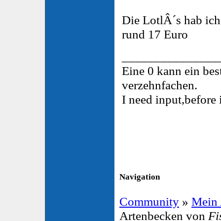
Die LotlÂ´s hab ic
rund 17 Euro
_______________
Eine 0 kann ein be
verzehnfachen.
I need input,before 
Navigation
Community
»
Mein
Artenbecken von
Fi