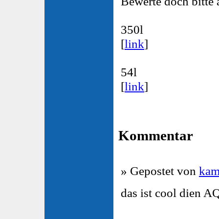
Bewerte doch bitte
350l
[
link
]
54l
[
link
]
Kommentar
» Gepostet von
kam
das ist cool dien A