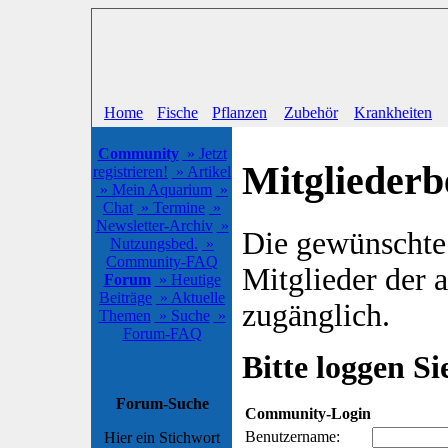
Home
Fische
Pflanzen
Zubehör
Krankheiten
Community
» Jetzt
Mitgliederb
registrieren!
» Artikel
» Mein Aquarium
»
Chat
» Termine
»
Newsletter-Archiv
»
Die gewünschte S
Nutzungsbed.
»
Community-FAQ
Mitglieder der
Forum
» Heutige
Beiträge
» Aktuelle
zugänglich.
Themen
» Suche
»
Forum-FAQ
Bitte loggen Sie
Forum-Suche
Community-Login
Benutzername:
Hier ein Stichwort