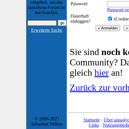
eingeben, um das
Passwort:
aqua4you-Forum zu
Passwort ve
durchsuchen.
Dauerhaft
(Cookies
einloggen?
Erweiterte Suche
Sie sind
noch k
Community? Dan
gleich
hier
an!
Zurück zur vorh
© 2000-2023
Startseite
·
Über aqua4y
Sebastian Wilken
Links
·
Nutzungsbedi