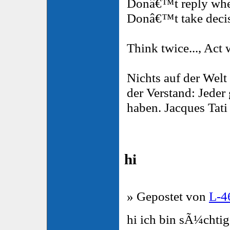
Donâ€™t reply when
Donâ€™t take decis
Think twice..., Act 
Nichts auf der Welt 
der Verstand: Jeder
haben. Jacques Tat
hi
» Gepostet von
L-4
hi ich bin sÃ¼chtig