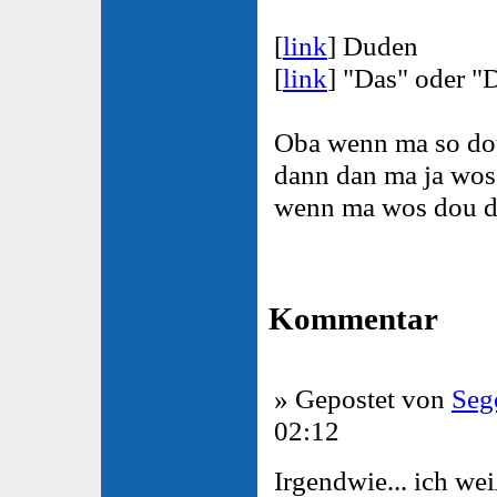
[
link
] Duden
[
link
] "Das" oder "
Oba wenn ma so do
dann dan ma ja wos
wenn ma wos dou 
Kommentar
» Gepostet von
Seg
02:12
Irgendwie... ich wei