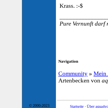
Krass. :-$
_______________
Pure Vernunft darf 
Navigation
Community
»
Mein
Artenbecken von
aq
© 2000-2023
Startseite
·
Über aqua4y