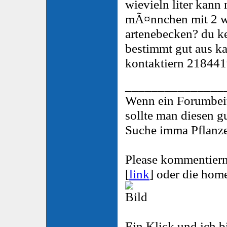
wievieln liter kann 
mÃ¤nnchen mit 2 we
artenebecken? du ke
bestimmt gut aus ka
kontaktiern 21844
_______________
Wenn ein Forumbeitr
sollte man diesen g
Suche imma Pflanze
Please kommentiern
[
link
] oder die hom
Ein Klick und ich bin