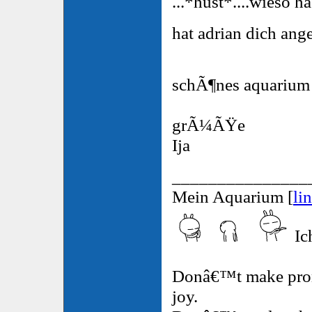
...*hust*....wieso h
hat adrian dich ange
schÃ¶nes aquariu
grÃ¼ÃŸe
Ija
_______________
Mein Aquarium [
li
Ic
Donâ€™t make pro
joy.