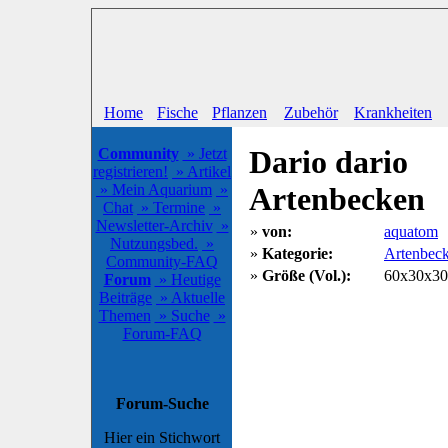
Home
Fische
Pflanzen
Zubehör
Krankheiten
Dario dario
Community
» Jetzt
registrieren!
» Artikel
» Mein Aquarium
»
Artenbecken
Chat
» Termine
»
Newsletter-Archiv
»
»
von:
aquatom
Nutzungsbed.
»
»
Kategorie:
Artenbec
Community-FAQ
»
Größe (Vol.):
60x30x30 
Forum
» Heutige
Beiträge
» Aktuelle
Themen
» Suche
»
Forum-FAQ
Forum-Suche
Hier ein Stichwort