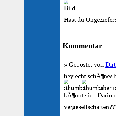
Hast du Ungeziefer
Kommentar
» Gepostet von
Dirt
hey echt schÃ¶nes b
aber i
kÃ¶nnte ich Dario d
vergesellschaften?