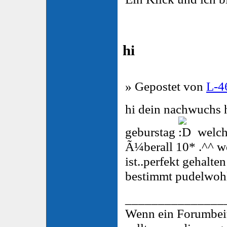
hi
» Gepostet von
L-4
hi dein nachwuchs h
geburstag
welch
Ã¼berall 10* .^^ we
ist..perfekt gehalte
bestimmt pudelwoh
_______________
Wenn ein Forumbeitr