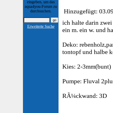
eingeben, um das
aqua4you-Forum zu
Hinzugefügt: 03.09
durchsuchen.
ich halte darin zw
Erweiterte Suche
ein m. ein w. und h
Deko: rebenholz,pa
tontopf und halbe 
Kies: 2-3mm(bunt)
Pumpe: Fluval 2plu
RÃ¼ckwand: 3D