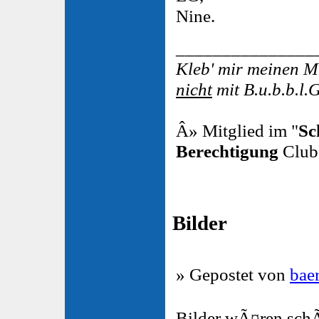
Nine.
_______________
Kleb' mir meinen 
nicht
mit B.u.b.b.l.
Â» Mitglied im "
Sc
Berechtigung
Club
Bilder
» Gepostet von
bae
Bilder wÃ¤ren sch