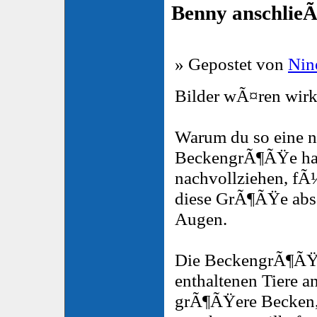
Benny anschlie
» Gepostet von
Nin
Bilder wÃ¤ren wirk
Warum du so eine n
BeckengrÃ¶ÃŸe hast
nachvollziehen, fÃ
diese GrÃ¶ÃŸe abso
Augen.
Die BeckengrÃ¶ÃŸe 
enthaltenen Tiere a
grÃ¶ÃŸere Becken, 