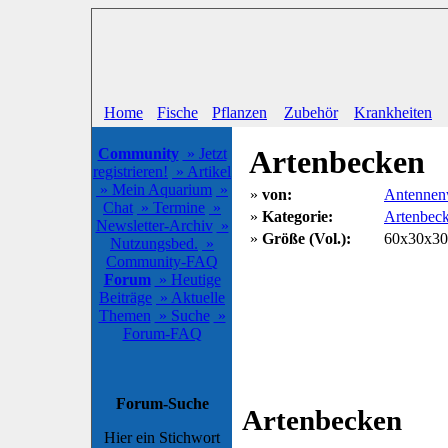
Home
Fische
Pflanzen
Zubehör
Krankheiten
Artenbecken
Community
» Jetzt
registrieren!
» Artikel
» Mein Aquarium
»
»
von:
Antennen
Chat
» Termine
»
»
Kategorie:
Artenbec
Newsletter-Archiv
»
»
Größe (Vol.):
60x30x30 
Nutzungsbed.
»
Community-FAQ
Forum
» Heutige
Beiträge
» Aktuelle
Themen
» Suche
»
Forum-FAQ
Forum-Suche
Artenbecken
Hier ein Stichwort