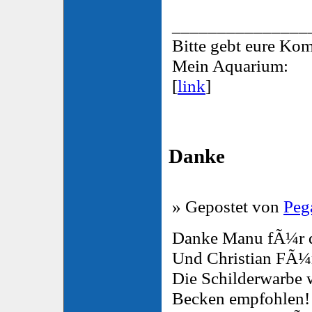
_______________
Bitte gebt eure Ko
Mein Aquarium:
[
link
]
Danke
» Gepostet von
Peg
Danke Manu fÃ¼r d
Und Christian FÃ¼r
Die Schilderwarbe 
Becken empfohlen!