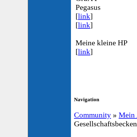
Pegasus
[
link
]
[
link
]
Meine kleine HP
[
link
]
Navigation
Community
»
Mein
Gesellschaftsbecke