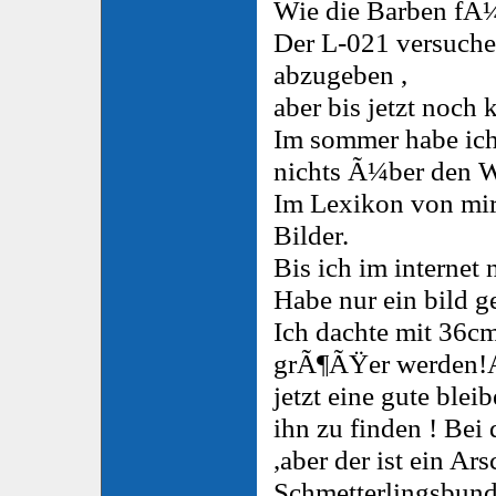
Wie die Barben fÃ¼
Der L-021 versuche
abzugeben ,
aber bis jetzt noch k
Im sommer habe ic
nichts Ã¼ber den W
Im Lexikon von mir
Bilder.
Bis ich im internet
Habe nur ein bild 
Ich dachte mit 36c
grÃ¶ÃŸer werden!Au
jetzt eine gute blei
ihn zu finden ! Bei
,aber der ist ein Ar
Schmetterlingsbund 