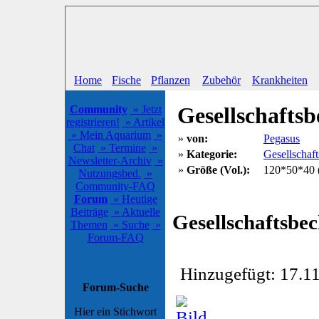
Home
Fische
Pflanzen
Zubehör
Krankheiten
Gesellschafts
Community
» Jetzt
registrieren!
» Artikel
» Mein Aquarium
»
»
von:
Pegasus
Chat
» Termine
»
»
Kategorie:
Gesellschaf
Newsletter-Archiv
»
»
Größe (Vol.):
120*50*40 (
Nutzungsbed.
»
Community-FAQ
Forum
» Heutige
Beiträge
» Aktuelle
Gesellschaftsbe
Themen
» Suche
»
Forum-FAQ
Hinzugefügt: 17.11
Forum-Suche
Hier ein Stichwort