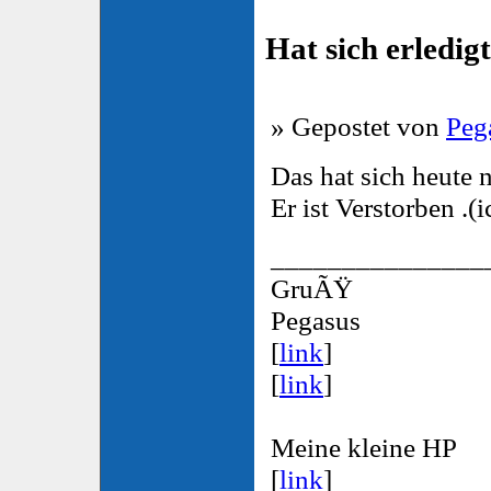
Hat sich erledig
» Gepostet von
Peg
Das hat sich heute n
Er ist Verstorben .(
_______________
GruÃŸ
Pegasus
[
link
]
[
link
]
Meine kleine HP
[
link
]