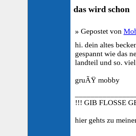
das wird schon
» Gepostet von
Mob
hi. dein altes becke
gespannt wie das n
landteil und so. vi
gruÃŸ mobby
_______________
!!! GIB FLOSSE G
hier gehts zu mein