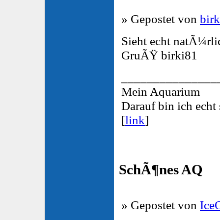
» Gepostet von
bir
Sieht echt natÃ¼rli
GruÃŸ birki81
_______________
Mein Aquarium
Darauf bin ich echt 
[
link
]
SchÃ¶nes AQ
» Gepostet von
Ice