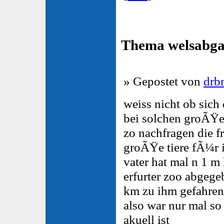
Thema welsabg
» Gepostet von
drbr
weiss nicht ob sich
bei solchen groÃŸe
zo nachfragen die 
groÃŸe tiere fÃ¼r 
vater hat mal n 1 m
erfurter zoo abgege
km zu ihm gefahren
also war nur mal so
akuell ist