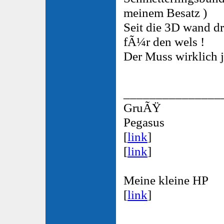
meinem Besatz )
Seit die 3D wand dr
fÃ¼r den wels !
Der Muss wirklich j
_______________
GruÃŸ
Pegasus
[
link
]
[
link
]
Meine kleine HP
[
link
]