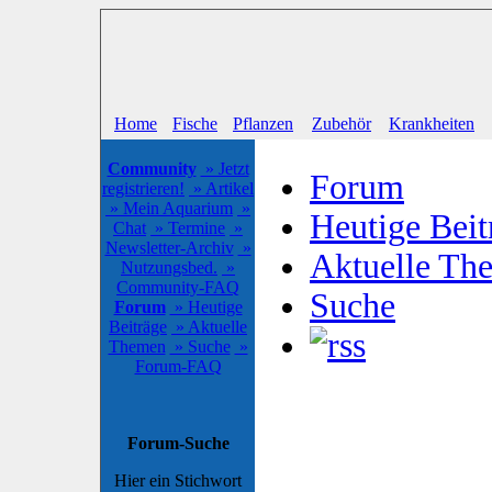
Home
Fische
Pflanzen
Zubehör
Krankheiten
Community
» Jetzt
Forum
registrieren!
» Artikel
» Mein Aquarium
»
Heutige Beit
Chat
» Termine
»
Newsletter-Archiv
»
Aktuelle Th
Nutzungsbed.
»
Community-FAQ
Suche
Forum
» Heutige
Beiträge
» Aktuelle
Themen
» Suche
»
Forum-FAQ
Forum-Suche
Hier ein Stichwort