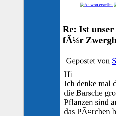
Re: Ist unser
fÃ¼r Zwergb
Gepostet von
S
Hi
Ich denke mal 
die Barsche g
Pflanzen sind a
das PÃ¤rchen h