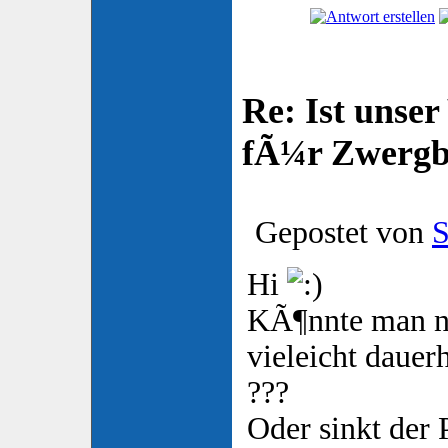
Re: Ist unser
fÃ¼r Zwergb
Gepostet von
S
Hi
KÃ¶nnte man n
vieleicht dauerh
???
Oder sinkt der 