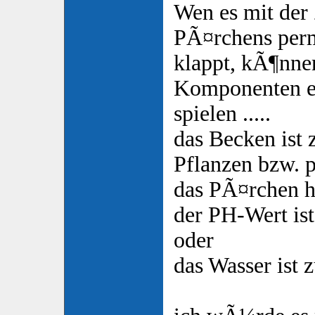
Wen es mit der
PÃ¤rchens perm
klappt, kÃ¶nne
Komponenten e
spielen .....
das Becken ist 
Pflanzen bzw. 
das PÃ¤rchen h
der PH-Wert ist
oder
das Wasser ist z