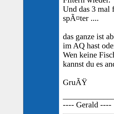
Und das 3 mal f
spÃ¤ter ....
das ganze ist 
im AQ hast oder
Wen keine Fisch
kannst du es a
GruÃŸ
____________
---- Gerald ----