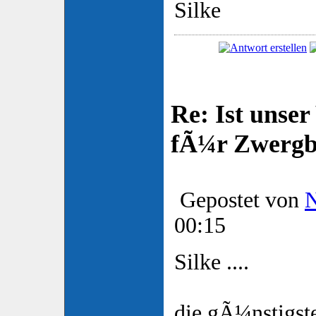
Silke
Re: Ist unser
fÃ¼r Zwergb
Gepostet von
00:15
Silke ....
die gÃ¼nstigste 