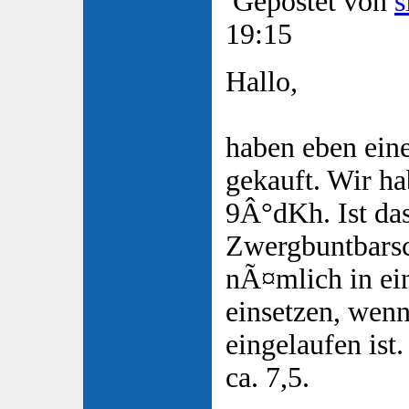
Gepostet von
s
19:15
Hallo,
haben eben ein
gekauft. Wir h
9Â°dKh. Ist da
Zwergbuntbarsc
nÃ¤mlich in ei
einsetzen, wen
eingelaufen ist.
ca. 7,5.