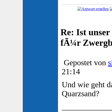
Re: Ist unser
fÃ¼r Zwergb
Gepostet von
s
21:14
Und wie geht da
Quarzsand?
____________