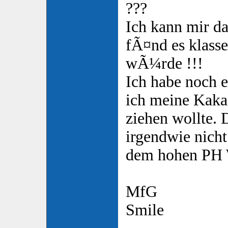
???
Ich kann mir d
fÃ¤nd es klass
wÃ¼rde !!!
Ich habe noch 
ich meine Kaka
ziehen wollte. 
irgendwie nicht.
dem hohen PH 
MfG
Smile