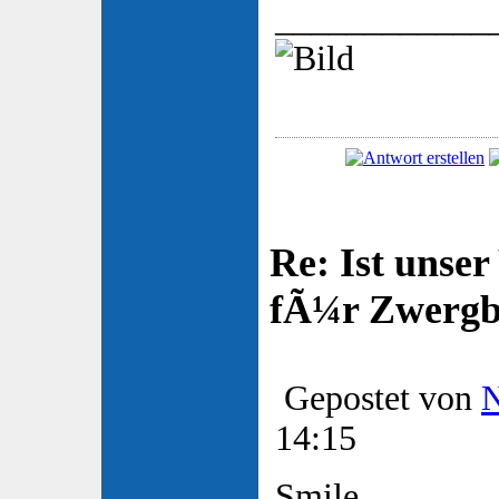
____________
Re: Ist unser
fÃ¼r Zwergb
Gepostet von
14:15
Smile .....