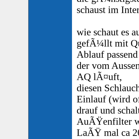
schaust im Intern
wie schaut es au
gefÃ¼llt mit Q
Ablauf passend
der vom Aussenf
AQ lÃ¤uft,
diesen Schlauch
Einlauf (wird 
drauf und schal
AuÃŸenfilter w
LaÃŸ mal ca 20