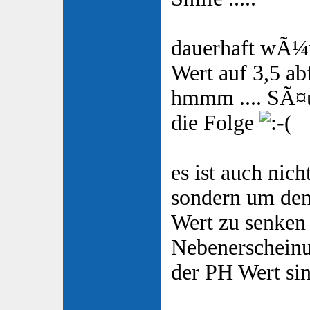
dauerhaft wÃ¼r
Wert auf 3,5 ab
hmmm .... SÃ¤
die Folge
es ist auch nic
sondern um de
Wert zu senken
Nebenerscheinun
der PH Wert si