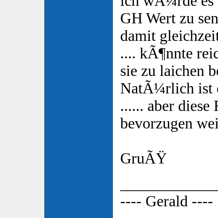
ich wÃ¼rde es m
GH Wert zu se
damit gleichzei
.... kÃ¶nnte rei
sie zu laichen 
NatÃ¼rlich ist 
...... aber diese
bevorzugen wei
GruÃŸ
____________
---- Gerald ----