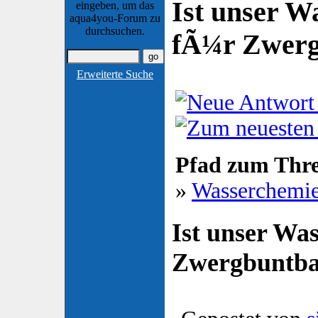
Ist unser W
eingeben, um das
aqua4you-Forum zu
durchsuchen.
fÃ¼r Zwerg
Erweiterte Suche
Pfad zum Thr
»
Wasserchemi
Ist unser Wa
Zwergbuntba