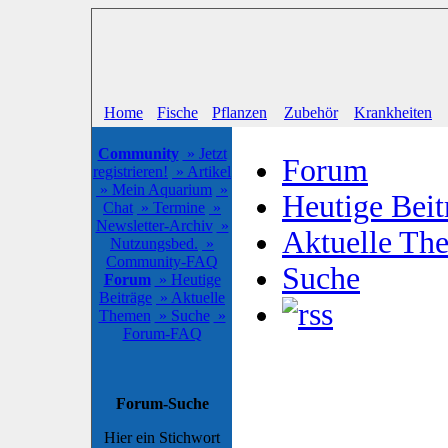
Home
Fische
Pflanzen
Zubehör
Krankheiten
Community
» Jetzt
Forum
registrieren!
» Artikel
» Mein Aquarium
»
Heutige Beit
Chat
» Termine
»
Newsletter-Archiv
»
Aktuelle Th
Nutzungsbed.
»
Community-FAQ
Suche
Forum
» Heutige
Beiträge
» Aktuelle
Themen
» Suche
»
Forum-FAQ
Forum-Suche
Hier ein Stichwort