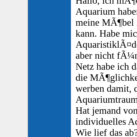
Hallo, ich mÃ¶
Aquarium haben
meine MÃ¶bel i
kann. Habe mic
AquaristiklÃ¤d
aber nicht fÃ¼
Netz habe ich 
die MÃ¶glichke
werben damit, d
Aquariumtraum
Hat jemand von
individuelles 
Wie lief das ab