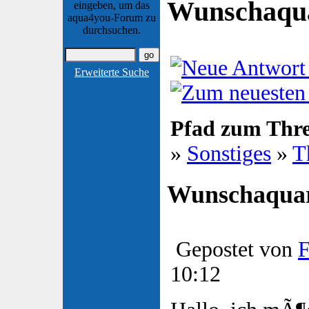
Wunschaqu
eingeben, um das
aqua4you-Forum zu
durchsuchen.
Erweiterte Suche
Pfad zum Thr
»
Sonstiges
»
T
Wunschaqua
Gepostet von
F
10:12